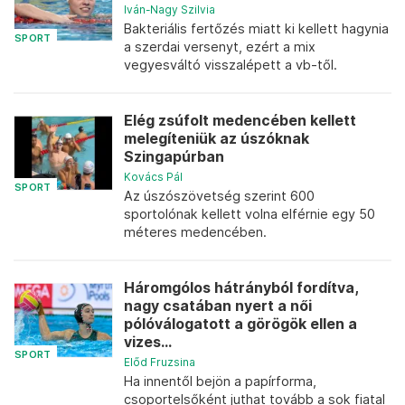
Iván-Nagy Szilvia
Bakteriális fertőzés miatt ki kellett hagynia
SPORT
a szerdai versenyt, ezért a mix
vegyesváltó visszalépett a vb-től.
Elég zsúfolt medencében kellett
melegíteniük az úszóknak
Szingapúrban
Kovács Pál
SPORT
Az úszószövetség szerint 600
sportolónak kellett volna elférnie egy 50
méteres medencében.
Háromgólos hátrányból fordítva,
nagy csatában nyert a női
pólóválogatott a görögök ellen a
vizes...
SPORT
Előd Fruzsina
Ha innentől bejön a papírforma,
csoportelsőként juthat tovább a sok fiatal