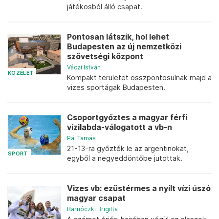
játékosból álló csapat.
Pontosan látszik, hol lehet
Budapesten az új nemzetközi
szövetségi központ
Váczi István
KÖZÉLET
Kompakt területet összpontosulnak majd a
vizes sportágak Budapesten.
Csoportgyőztes a magyar férfi
vízilabda-válogatott a vb-n
Pál Tamás
21-13-ra győzték le az argentinokat,
SPORT
egyből a negyeddöntőbe jutottak.
Vizes vb: ezüstérmes a nyílt vízi úszó
magyar csapat
Barnóczki Brigitta