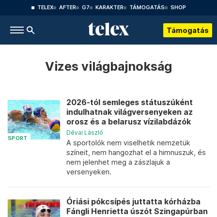
TELEX
AFTER
G7
KARAKTER
TÁMOGATÁS
SHOP
Támogatás
Vizes világbajnokság
2026-tól semleges státuszúként
indulhatnak világversenyeken az
orosz és a belarusz vízilabdázók
Dévai László
SPORT
A sportolók nem viselhetik nemzetük
színeit, nem hangozhat el a himnuszuk, és
nem jelenhet meg a zászlajuk a
versenyeken.
Óriási pókcsípés juttatta kórházba
Fángli Henrietta úszót Szingapúrban