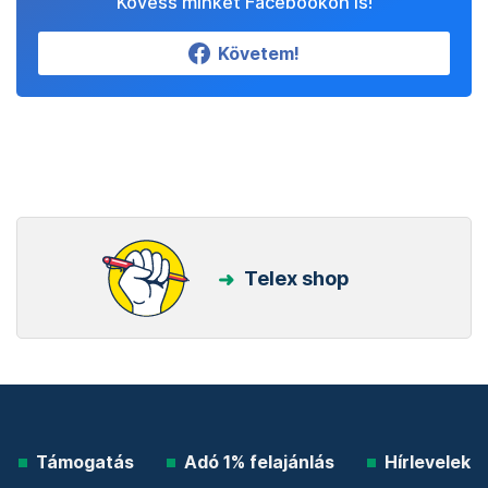
Kövess minket Facebookon is!
Követem!
Telex shop
Támogatás
Adó 1% felajánlás
Hírlevelek