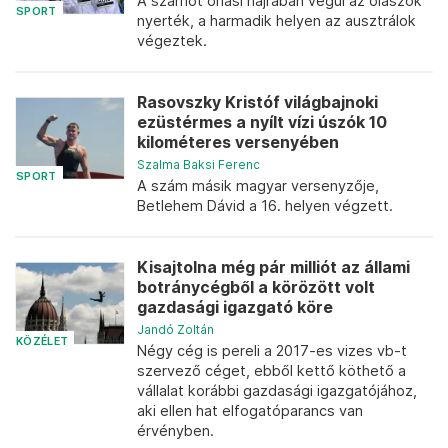
A számot óriási hajrában végül az olaszok
SPORT
nyerték, a harmadik helyen az ausztrálok
végeztek.
Rasovszky Kristóf világbajnoki
ezüstérmes a nyílt vízi úszók 10
kilométeres versenyében
Szalma Baksi Ferenc
SPORT
A szám másik magyar versenyzője,
Betlehem Dávid a 16. helyen végzett.
Kisajtolna még pár milliót az állami
botránycégből a körözött volt
gazdasági igazgató köre
Jandó Zoltán
KÖZÉLET
Négy cég is pereli a 2017-es vizes vb-t
szervező céget, ebből kettő köthető a
vállalat korábbi gazdasági igazgatójához,
aki ellen hat elfogatóparancs van
érvényben.