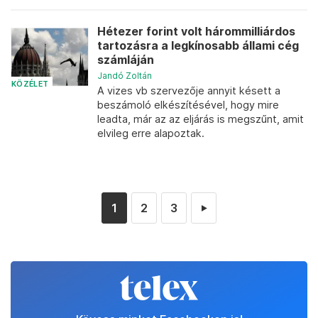
Hétezer forint volt hárommilliárdos
tartozásra a legkínosabb állami cég
számláján
Jandó Zoltán
KÖZÉLET
A vizes vb szervezője annyit késett a
beszámoló elkészítésével, hogy mire
leadta, már az az eljárás is megszűnt, amit
elvileg erre alapoztak.
1
2
3
►