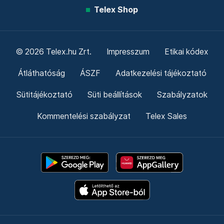
Telex Shop
© 2026 Telex.hu Zrt.
Impresszum
Etikai kódex
Átláthatóság
ÁSZF
Adatkezelési tájékoztató
Sütitájékoztató
Süti beállítások
Szabályzatok
Kommentelési szabályzat
Telex Sales