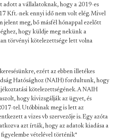
 adott a vállalatoknak, hogy a 2019-es
17 Kft.-nek ennyi idő nem volt elég. Mivel
m jelent meg, bő másfél hónappal ezelőtt
 céghez, hogy küldje meg nekünk a
n törvényi kötelezettsége lett volna
keresésünkre, ezért az ebben illetékes
adság Hatósághoz (NAIH) fordultunk, hogy
 tájékoztatási kötelezettségének. A NAIH
laszolt, hogy kivizsgálják az ügyet, és
17-tel. Utóbbinak meg is lett az
tkezett a vizes vb szervezője is. Egy azóta
atkozva azt írták, hogy az adatok kiadása a
 figyelembe vételével történik
*