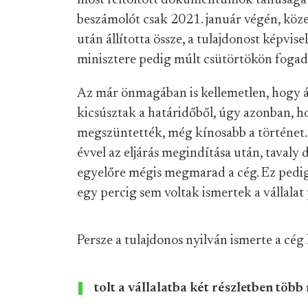
most feltöltött dokumentumok tanúsága sz
beszámolót csak 2021. január végén, köz
után állította össze, a tulajdonost képvi
minisztere pedig múlt csütörtökön fogadta
Az már önmagában is kellemetlen, hogy á
kicsúsztak a határidőből, úgy azonban, h
megszüntették, még kínosabb a történet.
évvel az eljárás megindítása után, taval
egyelőre mégis megmarad a cég. Ez pedig az
egy percig sem voltak ismertek a vállalat
Persze a tulajdonos nyilván ismerte a cég 
tolt a vállalatba két részletben több 