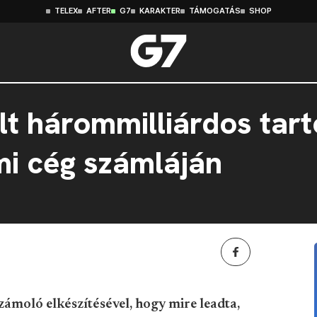
TELEX
AFTER
G7
KARAKTER
TÁMOGATÁS
SHOP
lt hárommilliárdos tar
mi cég számláján
számoló elkészítésével, hogy mire leadta,