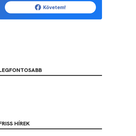
Követem!
LEGFONTOSABB
FRISS HÍREK