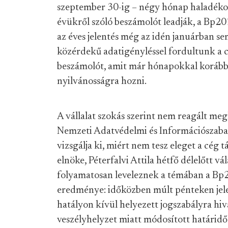
szeptember 30-ig – négy hónap haladékot
évükről szóló beszámolót leadják, a Bp20
az éves jelentés még az idén januárban se
közérdekű adatigényléssel fordultunk a
beszámolót, amit már hónapokkal korábba
nyilvánosságra hozni.
A vállalat szokás szerint nem reagált meg
Nemzeti Adatvédelmi és Információszab
vizsgálja ki, miért nem tesz eleget a cég
elnöke, Péterfalvi Attila hétfő délelőtt vá
folyamatosan leveleznek a témában a Bp20
eredménye: időközben múlt pénteken jelen
hatályon kívül helyezett jogszabályra hiv
veszélyhelyzet miatt módosított határidő