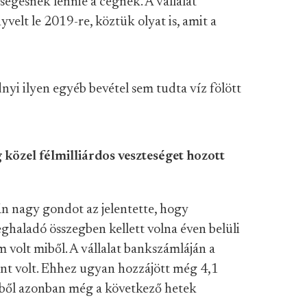
ségesnek lennie a cégnek. A vállalat
elt le 2019-re, köztük olyat is, amit a
dnyi ilyen egyéb bevétel sem tudta víz fölött
közel félmilliárdos veszteséget hozott
zán nagy gondot az jelentette, hogy
ghaladó összegben kellett volna éven belüli
m volt miből. A vállalat bankszámláján a
nt volt. Ehhez ugyan hozzájött még 4,1
ekből azonban még a következő hetek