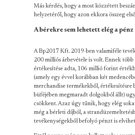
Más kérdés, hogy a most közzétett beszám
helyzetéről, hogy azon ekkora összeg első
A bérekre sem lehetett elég a pénz
A Bp2017 Kft. 2019-ben valamiféle tevék
200 milliós árbevétele is volt. Ennek töb
értékesítése adta, 106 millió forint érték
(amely egy évvel korábban két medencéből
merchandise termékekből, értékesítésre 
büféjében megmaradt dolgokból állt) ugy
csökkent. Azaz úgy tűnik, hogy elég sokat
még a bérleti díjból, a strandüzemeltetés
tevékenységekből befolyó pénzt is elvihet