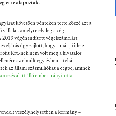
leg erre alapoztak.
agyását követően pénteken tette közzé azt a
 vállalat, amelyre elvileg a cég
 A 2019 végén indított végelszámolást
s eljárás úgy zajlott, hogy a már jó ideje
rofit Kft.-nek nem volt meg a hivatalos
lenére az elmúlt egy évben – tehát
ték az állami százmilliókat a cégbe, aminek
örözés alatt álló ember irányította
.
lrendelt veszélyhelyzetben a kormány –