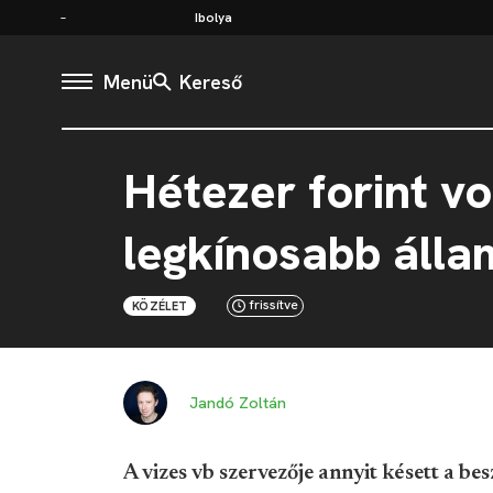
Ibolya
Menü
Kereső
Hétezer forint vo
legkínosabb álla
frissítve
KÖZÉLET
Jandó Zoltán
A vizes vb szervezője annyit késett a be