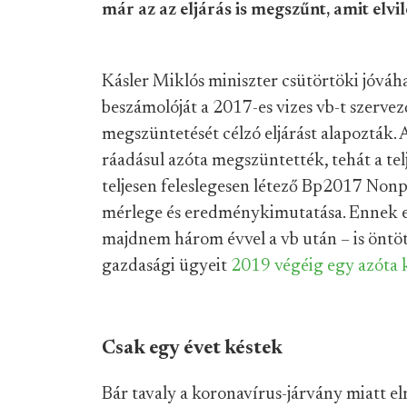
már az az eljárás is megszűnt, amit elvi
Kásler Miklós miniszter csütörtöki jóváh
beszámolóját a 2017-es vizes vb-t szervező
megszüntetését célzó eljárást alapozták.
ráadásul azóta megszüntették, tehát a telje
teljesen feleslegesen létező Bp2017 Nonp
mérlege és eredménykimutatása. Ennek el
majdnem három évvel a vb után – is öntöt
gazdasági ügyeit
2019 végéig egy azóta k
Csak egy évet késtek
Bár tavaly a koronavírus-járvány miatt e