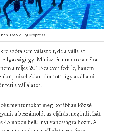
-ben. Fotó AFP/Europress
e azóta sem válaszolt, de a vállalat
 az Igazságügyi Minisztérium erre a célra
 nem a teljes 2019-es évet fedi le, hanem
zakot, mivel ekkor döntött úgy az állami
teti a vállalatot.
a dokumentumokat még korábban közzé
ugyanis a beszámolót az eljárás megindítását
és 45 napon belül nyilvánosságra hozni. A