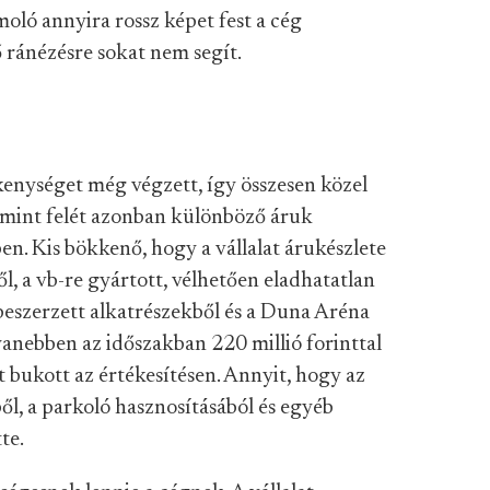
oló annyira rossz képet fest a cég
 ránézésre sokat nem segít.
enységet még végzett, így összesen közel
b mint felét azonban különböző áruk
ben. Kis bökkenő, hogy a vállalat árukészlete
, a vb-re gyártott, vélhetően eladhatatlan
beszerzett alkatrészekből és a Duna Aréna
anebben az időszakban 220 millió forinttal
 bukott az értékesítésen. Annyit, hogy az
ből, a parkoló hasznosításából és egyéb
te.