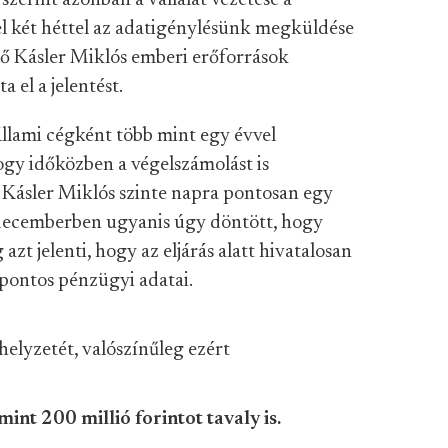
erint azonban a vállalat vezetése a
el két héttel az adatigénylésünk megküldése
selő Kásler Miklós emberi erőforrások
 el a jelentést.
llami cégként több mint egy évvel
ogy időközben a végelszámolást is
 Kásler Miklós szinte napra pontosan egy
y decemberben ugyanis úgy döntött, hogy
t jelenti, hogy az eljárás alatt hivatalosan
 pontos pénzügyi adatai.
helyzetét, valószínűleg ezért
mint 200 millió forintot tavaly is.