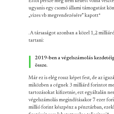
Ettől persze még nem kellett volna veszte
ugyanis egy csomó állami támogatást könyv
„vizes vb megrendezésére” kapott
*
. A társaságot azonban a közel 1,2 milliár
tartani:
2019-ben a végelszámolás kezdetéig 
össze.
Már ez is elég rossz képet fest, de az iga
miközben a cégnek 3 milliárd forintot me
tartozásokat kifizetnie, ezt egyáltalán ne
végelszámolás megindításakor 7 ezer fori
millió forint készpénz a pénztárban, ez