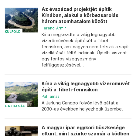
Az évszázad projektjét építik
Kínában, alakul a körbezsarolás
három atomhatalom között
Ferenci Ármin
KÜLFÖLD
Kína megkezdte a világ legnagyobb
vízerőművének építését a Tibeti-
fennsíkon, ami nagyon nem tetszik a saját
vízellátását féltő Indiának. Újdelhi viszont
egy fontos vízegyezmény
felfüggesztésével...
Kína a világ legnagyobb vízerőművét
építi a Tibeti-fennsíkon
Pál Tamás
A Jarlung Cangpo folyón lévő gátat a
GAZDASÁG
2030-as években helyezhetik üzembe.
A magyar ipar egykori büszkesége
eltűnt, mint szürke szamár a ködben