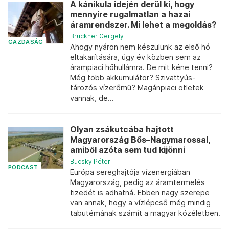
A kánikula idején derül ki, hogy
mennyire rugalmatlan a hazai
áramrendszer. Mi lehet a megoldás?
Brückner Gergely
GAZDASÁG
Ahogy nyáron nem készülünk az első hó
eltakarítására, úgy év közben sem az
árampiaci hőhullámra. De mit kéne tenni?
Még több akkumulátor? Szivattyús-
tározós vízerőmű? Magánpiaci ötletek
vannak, de...
Olyan zsákutcába hajtott
Magyarország Bős–Nagymarossal,
amiből azóta sem tud kijönni
Bucsky Péter
PODCAST
Európa sereghajtója vízenergiában
Magyarország, pedig az áramtermelés
tizedét is adhatná. Ebben nagy szerepe
van annak, hogy a vízlépcső még mindig
tabutémának számít a magyar közéletben.