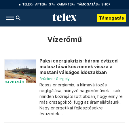
TELEX
AFTER
G7
KARAKTER
TÁMOGATÁS
SHOP
Támogatás
Vízerőmű
Paksi energiakrízis: három évtized
mulasztásai köszönnek vissza a
mostani válságos időszakban
Brückner Gergely
GAZDASÁG
Rossz energiamix, a klímaváltozás
negligálása, hiányzó nagyerőművek – sok
minden közrejátszott abban, hogy ennyire
más országoktól függ az áramellátásunk.
Nagy energetikai fejlesztésekre
évtizedek...