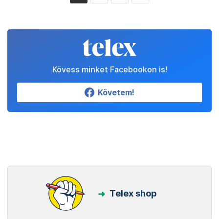
Kövess minket Facebookon is!
Követem!
Telex shop