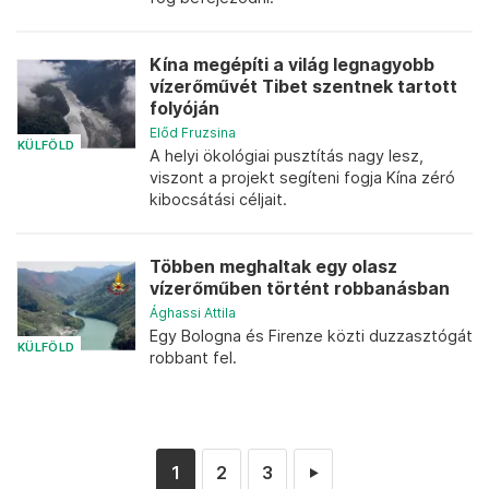
Kína megépíti a világ legnagyobb
vízerőművét Tibet szentnek tartott
folyóján
Előd Fruzsina
KÜLFÖLD
A helyi ökológiai pusztítás nagy lesz,
viszont a projekt segíteni fogja Kína zéró
kibocsátási céljait.
Többen meghaltak egy olasz
vízerőműben történt robbanásban
Ághassi Attila
Egy Bologna és Firenze közti duzzasztógát
KÜLFÖLD
robbant fel.
1
2
3
►