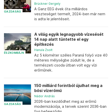
Brückner Gergely
A Ganz EEG évek óta milliárdos
GAZDASÁG
veszteséget termelt, 2024-ben már nem
is adta le jelentéseit.
A világ egyik legnagyobb vízesését
14 nap alatt tüntette el egy
építkezés
Hanula Zsolt
ÉSZKOMBÁJN
Az 5 kilométer széles Paraná folyó vize 40
méteres mélységbe zúdult le, de a
természeti csoda útban volt egy vízi
erőműnek.
150 milliárd forintból újulhat meg a
bősi vízerőmű
Nádor András
2026-ban kezdődhet meg az erőmű
GAZDASÁG
modernizációja, a tervek szerint 2036-ban
fog befejeződni.