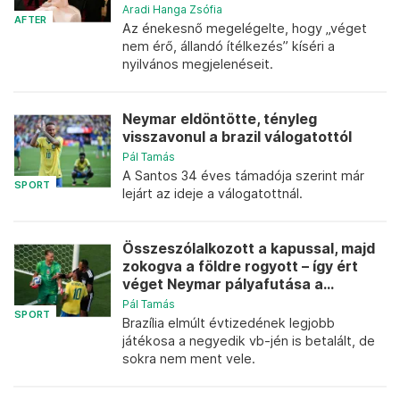
Aradi Hanga Zsófia
AFTER
Az énekesnő megelégelte, hogy „véget
nem érő, állandó ítélkezés” kíséri a
nyilvános megjelenéseit.
Neymar eldöntötte, tényleg
visszavonul a brazil válogatottól
Pál Tamás
A Santos 34 éves támadója szerint már
SPORT
lejárt az ideje a válogatottnál.
Összeszólalkozott a kapussal, majd
zokogva a földre rogyott – így ért
véget Neymar pályafutása a...
Pál Tamás
SPORT
Brazília elmúlt évtizedének legjobb
játékosa a negyedik vb-jén is betalált, de
sokra nem ment vele.