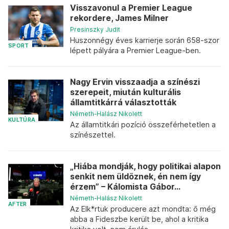
Visszavonul a Premier League
rekordere, James Milner
Presinszky Judit
Huszonnégy éves karrierje során 658-szor
SPORT
lépett pályára a Premier League-ben.
Nagy Ervin visszaadja a színészi
szerepeit, miután kulturális
államtitkárrá választották
Németh-Halász Nikolett
KULTÚRA
Az államtitkári pozíció összeférhetetlen a
színészettel.
„Hiába mondják, hogy politikai alapon
senkit nem üldöznek, én nem így
érzem” – Kálomista Gábor...
Németh-Halász Nikolett
AFTER
Az Elk*rtuk producere azt mondta: ő még
abba a Fideszbe került be, ahol a kritika