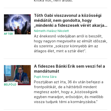
kritika volt, nem árulás.
Tóth Gabi visszavonul a közösségi
médiától, nem gondolta, hogy
„mindenki a fideszesek vérét akarja...
Németh-Halász Nikolett
AFTER
Az énekesnő videójában arról is beszélt,
hogy nagyon megviselte az elmúlt időszak,
és szerinte „sokszor könnyebb ám az
átlagos élet, mint a sztár élet”.
A fideszes Bánki Erik sem veszi fel a
mandátumát
Pupli Anna Sára
Posztjában azt írta, 36 év után befejezi a
BELFÖLD
frontpolitikát, de a háttérből mindent
megtesz azért, hogy a „közösségünk
egyben maradjon, erősödjön, és mielőbb
vissza tudjunk térni a kormányzásba.”