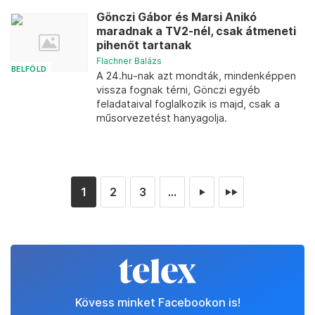
Gönczi Gábor és Marsi Anikó
maradnak a TV2-nél, csak átmeneti
pihenőt tartanak
Flachner Balázs
BELFÖLD
A 24.hu-nak azt mondták, mindenképpen
vissza fognak térni, Gönczi egyéb
feladataival foglalkozik is majd, csak a
műsorvezetést hanyagolja.
1
2
3
...
►
►►
Kövess minket Facebookon is!