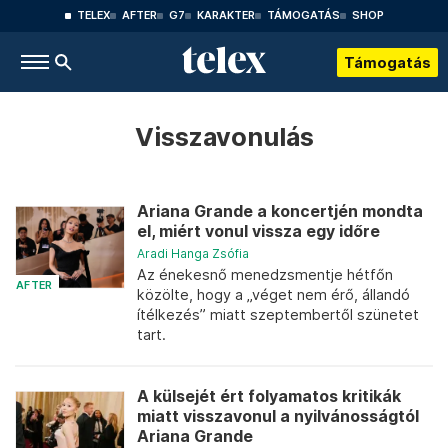
TELEX
AFTER
G7
KARAKTER
TÁMOGATÁS
SHOP
Támogatás
Visszavonulás
Ariana Grande a koncertjén mondta
el, miért vonul vissza egy időre
Aradi Hanga Zsófia
Az énekesnő menedzsmentje hétfőn
AFTER
közölte, hogy a „véget nem érő, állandó
ítélkezés” miatt szeptembertől szünetet
tart.
A külsejét ért folyamatos kritikák
miatt visszavonul a nyilvánosságtól
Ariana Grande