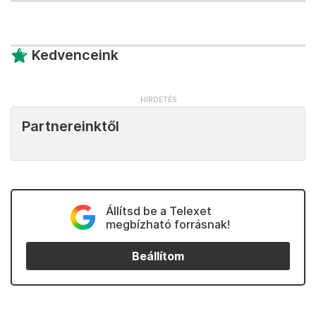
Kedvenceink
Partnereinktől
Állítsd be a Telexet
megbízható forrásnak!
Beállítom