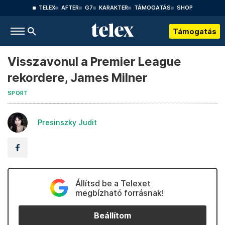
TELEX
AFTER
G7
KARAKTER
TÁMOGATÁS
SHOP
Támogatás
Visszavonul a Premier League
rekordere, James Milner
SPORT
Presinszky Judit
Állítsd be a Telexet
megbízható forrásnak!
Beállítom