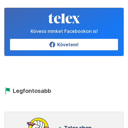
Kövess minket Facebookon is!
Követem!
Legfontosabb
Telex shop