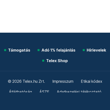
Támogatás
Adó 1% felajánlás
Hírlevelek
Telex Shop
© 2026 Telex.hu Zrt.
Impresszum
Etikai kódex
Átláthatóság
ÁSZF
Adatkezelési tájékoztató
Sütitájékoztató
Süti beállítások
Szabályzatok