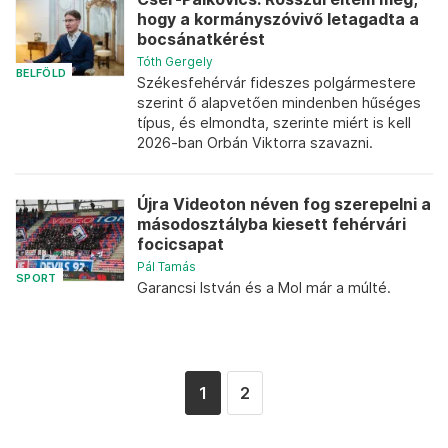
hogy a kormányszóvivő letagadta a
bocsánatkérést
Tóth Gergely
BELFÖLD
Székesfehérvár fideszes polgármestere
szerint ő alapvetően mindenben hűséges
típus, és elmondta, szerinte miért is kell
2026-ban Orbán Viktorra szavazni.
Újra Videoton néven fog szerepelni a
másodosztályba kiesett fehérvári
focicsapat
Pál Tamás
SPORT
Garancsi István és a Mol már a múlté.
1
2