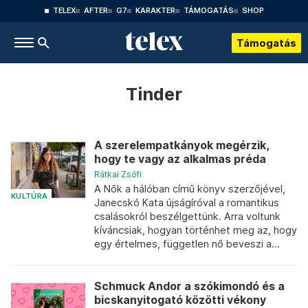
TELEX
AFTER
G7
KARAKTER
TÁMOGATÁS
SHOP
Támogatás
Tinder
A szerelempatkányok megérzik,
hogy te vagy az alkalmas préda
Rátkai Zsófi
A Nők a hálóban című könyv szerzőjével,
KULTÚRA
Janecskó Kata újságíróval a romantikus
csalásokról beszélgettünk. Arra voltunk
kíváncsiak, hogyan történhet meg az, hogy
egy értelmes, független nő beveszi a...
Schmuck Andor a szókimondó és a
bicskanyitogató közötti vékony