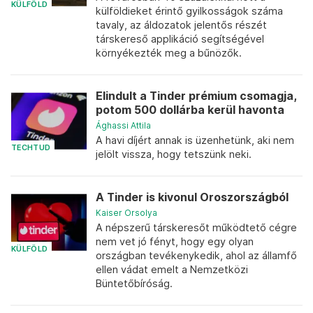
KÜLFÖLD
külföldieket érintő gyilkosságok száma
tavaly, az áldozatok jelentős részét
társkereső applikáció segítségével
környékezték meg a bűnözők.
Elindult a Tinder prémium csomagja,
potom 500 dollárba kerül havonta
Ághassi Attila
A havi díjért annak is üzenhetünk, aki nem
TECHTUD
jelölt vissza, hogy tetszünk neki.
A Tinder is kivonul Oroszországból
Kaiser Orsolya
A népszerű társkeresőt működtető cégre
nem vet jó fényt, hogy egy olyan
KÜLFÖLD
országban tevékenykedik, ahol az államfő
ellen vádat emelt a Nemzetközi
Büntetőbíróság.