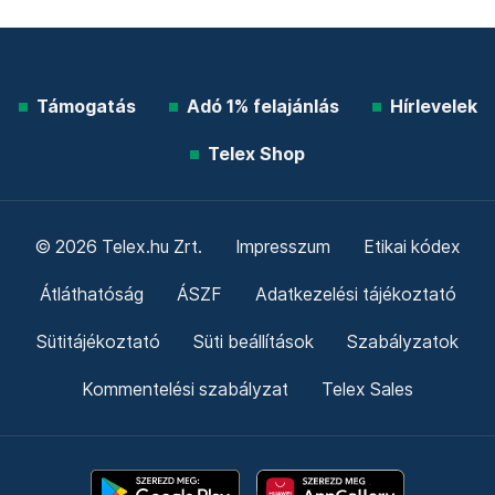
Támogatás
Adó 1% felajánlás
Hírlevelek
Telex Shop
© 2026 Telex.hu Zrt.
Impresszum
Etikai kódex
Átláthatóság
ÁSZF
Adatkezelési tájékoztató
Sütitájékoztató
Süti beállítások
Szabályzatok
Kommentelési szabályzat
Telex Sales