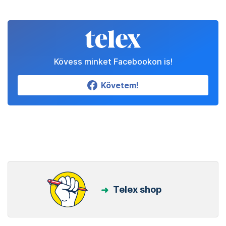
Kövess minket Facebookon is!
Követem!
Telex shop