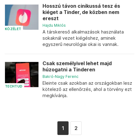
Hosszú távon cinikussá tesz és
kiéget a Tinder, de közben nem
ereszt
Hajdu Miklós
KÖZÉLET
A társkereső alkalmazások használata
sokaknál vezet kiégéshez, aminek
egyszerű neurológiai okai is vannak.
Csak személyivel lehet majd
húzogatni a Tinderen
Bakró-Nagy Ferenc
Eleinte csak azokban az országokban lesz
TECHTUD
kötelező az ellenőrzés, ahol a törvény ezt
megkívánja.
1
2