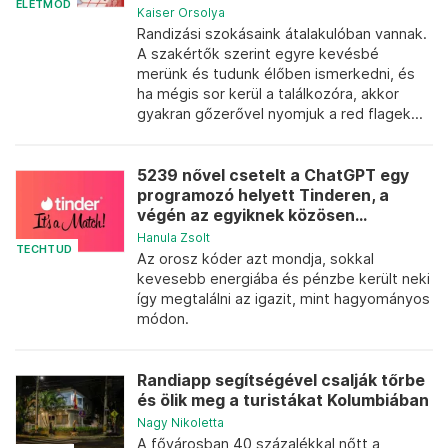
ÉLETMÓD
Kaiser Orsolya
Randizási szokásaink átalakulóban vannak.
A szakértők szerint egyre kevésbé
merünk és tudunk élőben ismerkedni, és
ha mégis sor kerül a találkozóra, akkor
gyakran gőzerővel nyomjuk a red flagek...
5239 nővel csetelt a ChatGPT egy
programozó helyett Tinderen, a
végén az egyiknek közösen...
Hanula Zsolt
TECHTUD
Az orosz kóder azt mondja, sokkal
kevesebb energiába és pénzbe került neki
így megtalálni az igazit, mint hagyományos
módon.
Randiapp segítségével csalják tőrbe
és ölik meg a turistákat Kolumbiában
Nagy Nikoletta
A fővárosban 40 százalékkal nőtt a