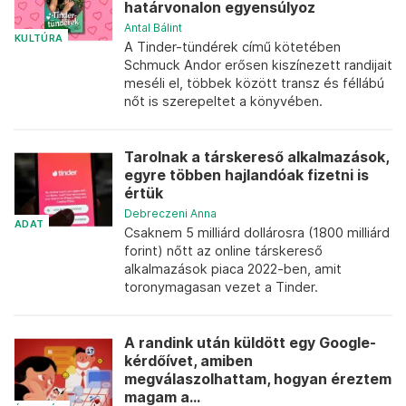
határvonalon egyensúlyoz
Antal Bálint
KULTÚRA
A Tinder-tündérek című kötetében
Schmuck Andor erősen kiszínezett randijait
meséli el, többek között transz és féllábú
nőt is szerepeltet a könyvében.
Tarolnak a társkereső alkalmazások,
egyre többen hajlandóak fizetni is
értük
Debreczeni Anna
ADAT
Csaknem 5 milliárd dollárosra (1800 milliárd
forint) nőtt az online társkereső
alkalmazások piaca 2022-ben, amit
toronymagasan vezet a Tinder.
A randink után küldött egy Google-
kérdőívet, amiben
megválaszolhattam, hogyan éreztem
magam a...