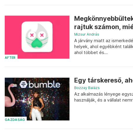
Megkönnyebbültek,
rajtuk számon, mi
Mizsur András
A járvány miatt az ismerkedé
helyek, ahol egyébként talá
ahol többet és...
AFTER
Egy társkereső, a
Bozzay Balázs
Az alkalmazás lényege egyszer
használják, és a vállalat nem
GAZDASÁG