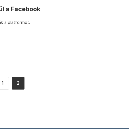
ül a Facebook
ák a platformot.
1
2