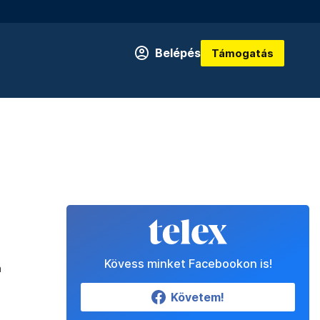
Belépés
Támogatás
Kövess minket Facebookon is!
a
Követem!