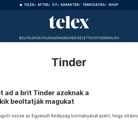
TELEX
AFTER
G7
KARAKTER
TÁMOGATÁS
SHOP
BELFÖLD
KÜLFÖLD
GAZDASÁG
VIDEÓ
ÉLET
TECHTUD
ENGLISH
Tinder
t ad a brit Tinder azoknak a
kik beoltatják magukat
ogott össze az Egyesült Királyság kormányával azért, hogy oltásr