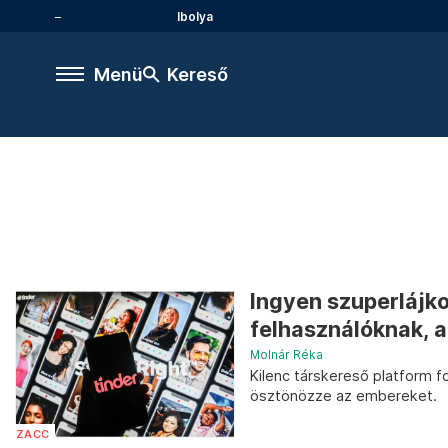
Ibolya
Menü
Kereső
Ingyen szuperlájko
felhasználóknak, a
Molnár Réka
Kilenc társkereső platform f
ösztönözze az embereket.
ZACC