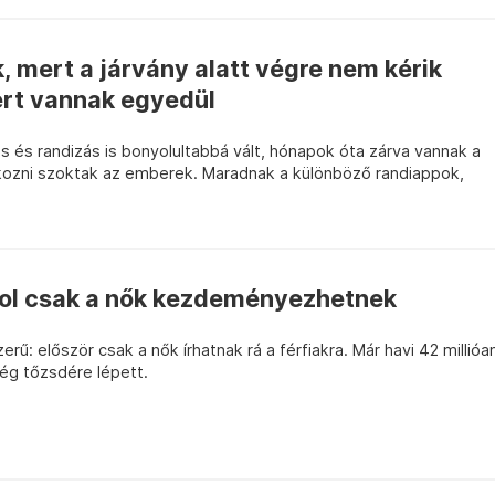
 mert a járvány alatt végre nem kérik
ért vannak egyedül
s és randizás is bonyolultabbá vált, hónapok óta zárva vannak a
lkozni szoktak az emberek. Maradnak a különböző randiappok,
hol csak a nők kezdeményezhetnek
ű: először csak a nők írhatnak rá a férfiakra. Már havi 42 millióa
rég tőzsdére lépett.