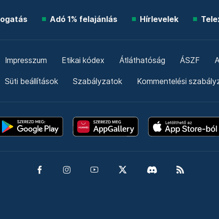
ogatás
Adó 1% felajánlás
Hírlevelek
Tele
Impresszum
Etikai kódex
Átláthatóság
ÁSZF
A
Süti beállítások
Szabályzatok
Kommentelési szabály