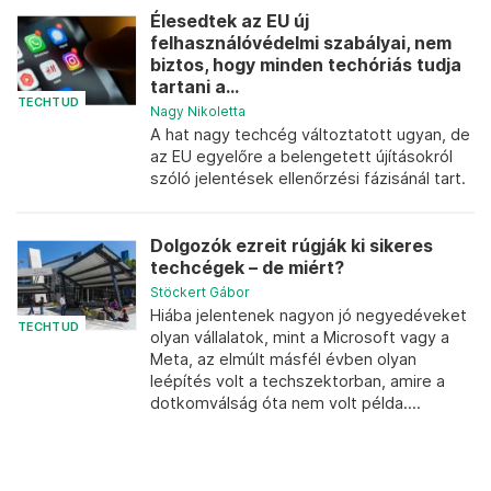
Élesedtek az EU új
felhasználóvédelmi szabályai, nem
biztos, hogy minden techóriás tudja
tartani a...
TECHTUD
Nagy Nikoletta
A hat nagy techcég változtatott ugyan, de
az EU egyelőre a belengetett újításokról
szóló jelentések ellenőrzési fázisánál tart.
Dolgozók ezreit rúgják ki sikeres
techcégek – de miért?
Stöckert Gábor
Hiába jelentenek nagyon jó negyedéveket
TECHTUD
olyan vállalatok, mint a Microsoft vagy a
Meta, az elmúlt másfél évben olyan
leépítés volt a techszektorban, amire a
dotkomválság óta nem volt példa....