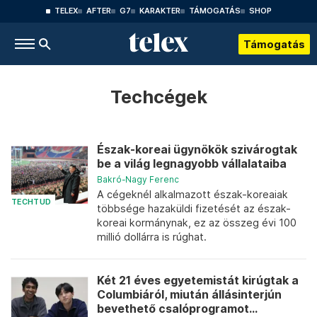
TELEX
AFTER
G7
KARAKTER
TÁMOGATÁS
SHOP
Támogatás
Techcégek
Észak-koreai ügynökök szivárogtak
be a világ legnagyobb vállalataiba
Bakró-Nagy Ferenc
A cégeknél alkalmazott észak-koreaiak
TECHTUD
többsége hazaküldi fizetését az észak-
koreai kormánynak, ez az összeg évi 100
millió dollárra is rúghat.
Két 21 éves egyetemistát kirúgtak a
Columbiáról, miután állásinterjún
bevethető csalóprogramot...