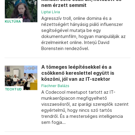
nem érzett semmit
Liptai Lívia
Agresszív troll, online domina és a
KULTÚRA
nézettségért hányásig piáló influenszer
segítségével mutatja be egy
dokumentumfilm, hogyan manipulálják az
érzelmeinket online. Interjú David
Borenstein rendezővel.
A tömeges leépítésekkel és a
csökkenő kereslettel együtt is
köszöni, jól van az IT-szektor
Flachner Balázs
TECHTUD
A Codecool meetupot tartott az IT-
munkaerőpiacon megfigyelhető
visszaesésről, az iparági szereplők szerint
egyértelmű, hogy nincs szó tartós
trendről. És a mesterséges intelligencia
sem fogja...