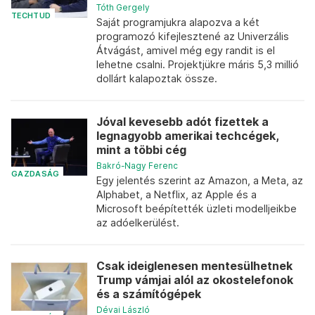
Tóth Gergely
TECHTUD
Saját programjukra alapozva a két
programozó kifejlesztené az Univerzális
Átvágást, amivel még egy randit is el
lehetne csalni. Projektjükre máris 5,3 millió
dollárt kalapoztak össze.
Jóval kevesebb adót fizettek a
legnagyobb amerikai techcégek,
mint a többi cég
Bakró-Nagy Ferenc
GAZDASÁG
Egy jelentés szerint az Amazon, a Meta, az
Alphabet, a Netflix, az Apple és a
Microsoft beépítették üzleti modelljeikbe
az adóelkerülést.
Csak ideiglenesen mentesülhetnek
Trump vámjai alól az okostelefonok
és a számítógépek
Dévai László