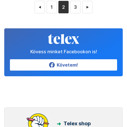
1
2
3
◄
►
Kövess minket Facebookon is!
Követem!
Telex shop