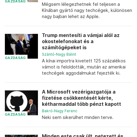
GAZDASÁG
Mégsem lélegezhetnek fel teljesen a
Kínában gyártó nagy techcégek, különösen
nagy bajban lehet az Apple.
Trump mentesíti a vámjai alól az
okostelefonokat és a
számítógépeket is
Szántó-Nagy Bálint
GAZDASÁG
A kínai importra kivetett 125 százalékos
vámot is feloldották, miután az amerikai
techcégek aggodalmukat fejezték ki.
A Microsoft vezérigazgatója a
fizetése csökkentését kérte,
kétharmaddal több pénzt kapott
Bakró-Nagy Ferenc
GAZDASÁG
Neki sem sikerülhet minden terve.
Minden este csak ült, netezett és