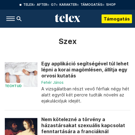
TELEX
AFTER
G7
KARAKTER
TÁMOGATÁS
SHOP
Támogatás
Szex
Egy applikáció segítségével túl lehet
lépni a korai magömlésen, állítja egy
orvosi kutatás
Fehér János
TECHTUD
A vizsgálatban részt vevő férfiak négy hét
alatt egyről két percre tudták növelni az
ejakulációjuk idejét.
Nem kötelezné a törvény a
házastársakat szexuális kapcsolat
fenntartására a franciáknál