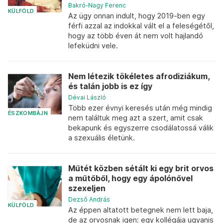
Bakró-Nagy Ferenc
KÜLFÖLD
Az ügy onnan indult, hogy 2019-ben egy
férfi azzal az indokkal vált el a feleségétől,
hogy az több éven át nem volt hajlandó
lefeküdni vele.
Nem létezik tökéletes afrodiziákum,
és talán jobb is ez így
Dévai László
Több ezer évnyi keresés után még mindig
ÉSZKOMBÁJN
nem találtuk meg azt a szert, amit csak
bekapunk és egyszerre csodálatossá válik
a szexuális életünk.
Műtét közben sétált ki egy brit orvos
a műtőből, hogy egy ápolónővel
szexeljen
Dezső András
KÜLFÖLD
Az éppen altatott betegnek nem lett baja,
de az orvosnak igen: egy kollégája ugyanis