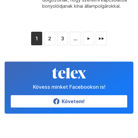
bonyolódjanak kínai állampolgárokkal.
1
2
3
...
►
►►
Kövess minket Facebookon is!
Követem!