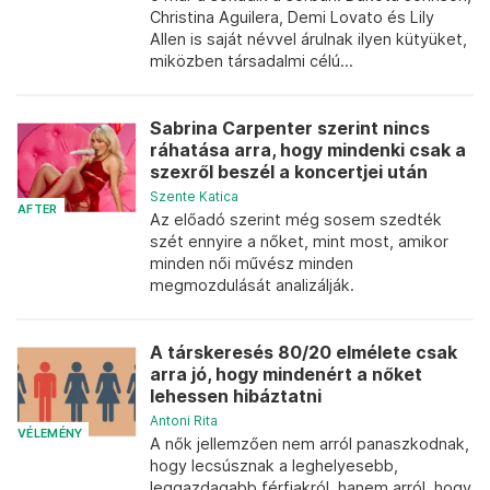
Christina Aguilera, Demi Lovato és Lily
Allen is saját névvel árulnak ilyen kütyüket,
miközben társadalmi célú...
Sabrina Carpenter szerint nincs
ráhatása arra, hogy mindenki csak a
szexről beszél a koncertjei után
Szente Katica
AFTER
Az előadó szerint még sosem szedték
szét ennyire a nőket, mint most, amikor
minden női művész minden
megmozdulását analizálják.
A társkeresés 80/20 elmélete csak
arra jó, hogy mindenért a nőket
lehessen hibáztatni
Antoni Rita
VÉLEMÉNY
A nők jellemzően nem arról panaszkodnak,
hogy lecsúsznak a leghelyesebb,
leggazdagabb férfiakról, hanem arról, hogy