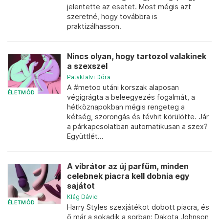
jelentette az esetet. Most mégis azt
szeretné, hogy továbbra is
praktizálhasson.
Nincs olyan, hogy tartozol valakinek
a szexszel
Patakfalvi Dóra
A #metoo utáni korszak alaposan
ÉLETMÓD
végigrágta a beleegyezés fogalmát, a
hétköznapokban mégis rengeteg a
kétség, szorongás és tévhit körülötte. Jár
a párkapcsolatban automatikusan a szex?
Együttlét...
A vibrátor az új parfüm, minden
celebnek piacra kell dobnia egy
sajátot
Klág Dávid
ÉLETMÓD
Harry Styles szexjátékot dobott piacra, és
ő már a sokadik a sorban: Dakota Johnson,