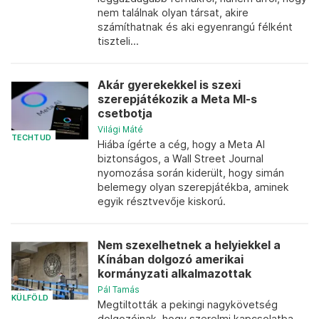
nem találnak olyan társat, akire
számíthatnak és aki egyenrangú félként
tiszteli...
Akár gyerekekkel is szexi
szerepjátékozik a Meta MI-s
csetbotja
Világi Máté
TECHTUD
Hiába ígérte a cég, hogy a Meta AI
biztonságos, a Wall Street Journal
nyomozása során kiderült, hogy simán
belemegy olyan szerepjátékba, aminek
egyik résztvevője kiskorú.
Nem szexelhetnek a helyiekkel a
Kínában dolgozó amerikai
kormányzati alkalmazottak
Pál Tamás
KÜLFÖLD
Megtiltották a pekingi nagykövetség
dolgozóinak, hogy szerelmi kapcsolatba