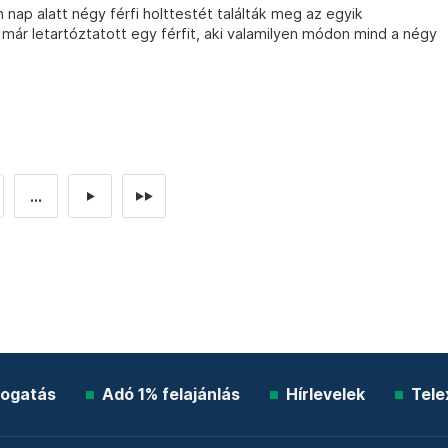
ap alatt négy férfi holttestét találták meg az egyik
már letartóztatott egy férfit, aki valamilyen módon mind a négy
...
►
►►
ogatás
Adó 1% felajánlás
Hírlevelek
Tele