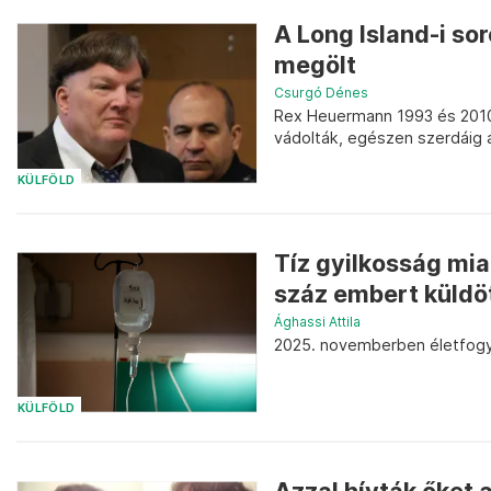
A Long Island-i so
megölt
Csurgó Dénes
Rex Heuermann 1993 és 2010 
vádolták, egészen szerdáig á
KÜLFÖLD
Tíz gyilkosság miat
száz embert küldöt
Ághassi Attila
2025. novemberben életfogyt
KÜLFÖLD