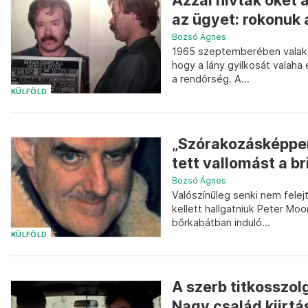
Azzal hívták őket 
az ügyet: rokonuk a
Bozsó Ágnes
1965 szeptemberében valaki 
hogy a lány gyilkosát valaha 
a rendőrség. A...
KÜLFÖLD
„Szórakozásképpen
tett vallomást a bri
Bozsó Ágnes
Valószínűleg senki nem felej
kellett hallgatniuk Peter Mo
bőrkabátban induló...
KÜLFÖLD
A szerb titkosszol
Nagy család kiirtá