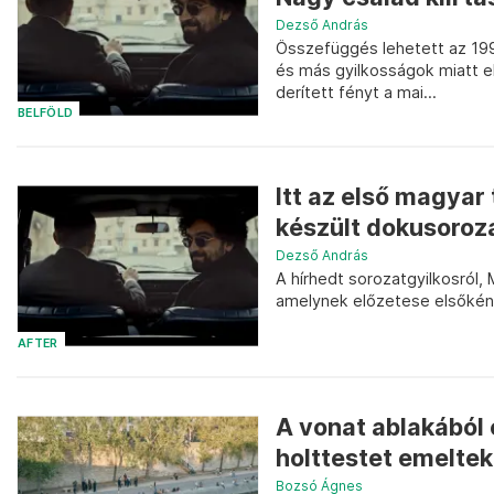
Dezső András
Összefüggés lehetett az 199
és más gyilkosságok miatt e
derített fényt a mai...
BELFÖLD
Itt az első magyar
készült dokusoroz
Dezső András
A hírhedt sorozatgyilkosról,
amelynek előzetese elsőkén
AFTER
A vonat ablakából 
holttestet emeltek
Bozsó Ágnes