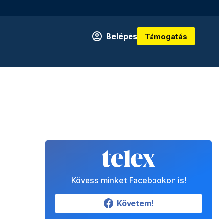
Belépés
Támogatás
Kövess minket Facebookon is!
Követem!