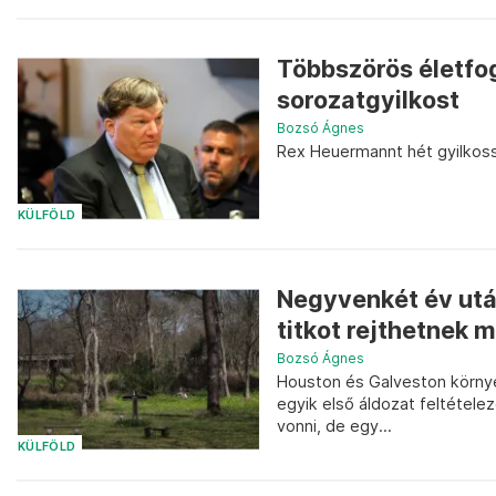
Többszörös életfog
sorozatgyilkost
Bozsó Ágnes
Rex Heuermannt hét gyilkosság
KÜLFÖLD
Negyvenkét év után
titkot rejthetnek m
Bozsó Ágnes
Houston és Galveston környé
egyik első áldozat feltételez
vonni, de egy...
KÜLFÖLD