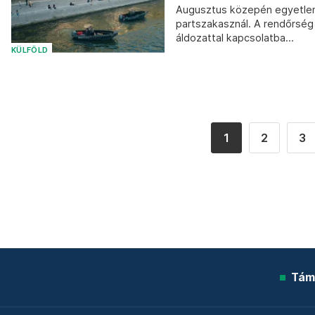
Augusztus közepén egyetlen n
partszakasznál. A rendőrség 
áldozattal kapcsolatba...
KÜLFÖLD
1
2
3
Tám