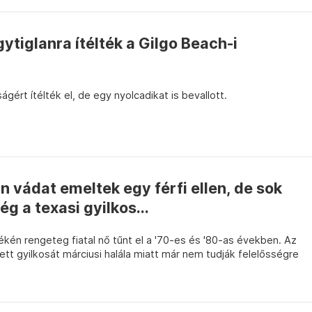
ytiglanra ítélték a Gilgo Beach-i
ért ítélték el, de egy nyolcadikat is bevallott.
 vádat emeltek egy férfi ellen, de sok
ég a texasi gyilkos...
kén rengeteg fiatal nő tűnt el a '70-es és '80-as években. Az
ett gyilkosát márciusi halála miatt már nem tudják felelősségre