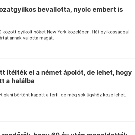
rozatgyilkos bevallotta, nyolc embert is
között gyilkolt nőket New York közelében. Hét gyilkossággal
rtatlannak vallotta magát.
t ítélték el a német ápolót, de lehet, hogy
t a halálba
iglani börtönt kapott a férfi, de még sok ügyhöz köze lehet.