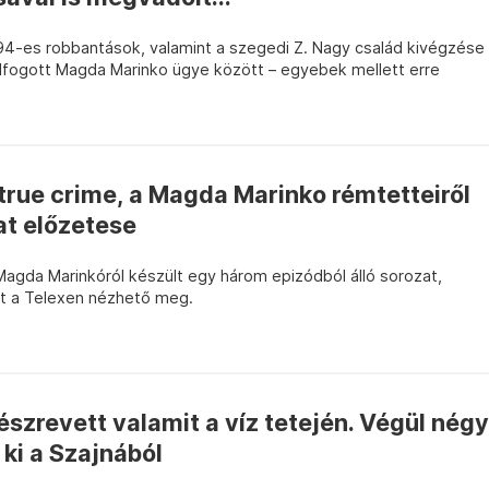
4-es robbantások, valamint a szegedi Z. Nagy család kivégzése
lfogott Magda Marinko ügye között – egyebek mellett erre
 true crime, a Magda Marinko rémtetteiről
at előzetese
 Magda Marinkóról készült egy három epizódból álló sorozat,
t a Telexen nézhető meg.
észrevett valamit a víz tetején. Végül négy
 ki a Szajnából