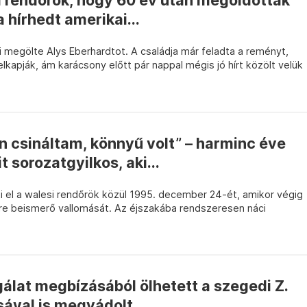
a rendőrök, hogy 60 év után megoldották
 hírhedt amerikai...
megölte Alys Eberhardtot. A családja már feladta a reményt,
elkapják, ám karácsony előtt pár nappal mégis jó hírt közölt velük
 csináltam, könnyű volt” – harminc éve
t sorozatgyilkos, aki...
ti el a walesi rendőrök közül 1995. december 24-ét, amikor végig
ore beismerő vallomását. Az éjszakába rendszeresen náci
gálat megbízásából ölhetett a szegedi Z.
sával is megvádolt...