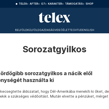
TELEX
AFTER
G7
KARAKTER
TÁMOGATÁS
SHOP
BELFÖLD
KÜLFÖLD
GAZDASÁG
VIDEÓ
ÉLET
TECHTUD
ENGLISH
Sorozatgyilkos
gördögibb sorozatgyilkos a nácik elől
nységét használta ki
 kecsegtette áldozatait, hogy Dél-Amerikába menekíti ki őket, de
nekik a szükséges védőoltást. Miután elvette a pénzüket, mérget