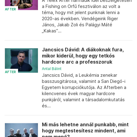
A Telex After harmadik idei beszélgetésén
a Fishing on Orfű fesztiválon az volt a
AFTER
téma, hogy mit jelent punknak lenni a
2020-as években. Vendégeink Riger
János, Jakab Zoli és Palágyi Máté
„Kakas”...
Jancsics Dávid: A diákoknak fura,
mikor kiderül, hogy egy tetkós
hardcore arc a professzoruk
Antal Bálint
AFTER
Jancsics Dávid, a Leukémia zenekar
basszusgitárosa, valamint a San Diegó-i
Egyetem korrupciókutója. Az Afterben a
kilencvenes évek magyar hardcore
punkjáról, valamint a társadalomkutatás
és...
Mi más lehetne annál punkabb, mint
hogy megtestesítesz mindent, ami
nem menő?