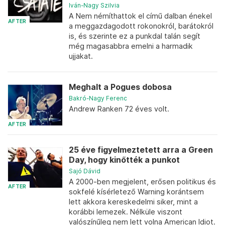
Iván-Nagy Szilvia
A Nem némíthattok el című dalban énekel
AFTER
a meggazdagodott rokonokról, barátokról
is, és szerinte ez a punkdal talán segít
még magasabbra emelni a harmadik
ujjakat.
Meghalt a Pogues dobosa
Bakró-Nagy Ferenc
Andrew Ranken 72 éves volt.
AFTER
25 éve figyelmeztetett arra a Green
Day, hogy kinőtték a punkot
Sajó Dávid
A 2000-ben megjelent, erősen politikus és
AFTER
sokfelé kísérletező Warning korántsem
lett akkora kereskedelmi siker, mint a
korábbi lemezek. Nélküle viszont
valószínűleg nem lett volna American Idiot.