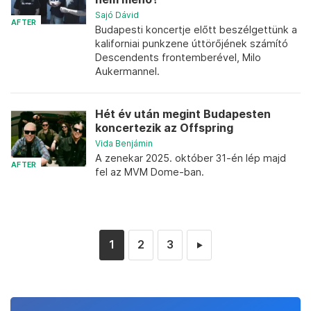
Sajó Dávid
AFTER
Budapesti koncertje előtt beszélgettünk a
kaliforniai punkzene úttörőjének számító
Descendents frontemberével, Milo
Aukermannel.
Hét év után megint Budapesten
koncertezik az Offspring
Vida Benjámin
A zenekar 2025. október 31-én lép majd
AFTER
fel az MVM Dome-ban.
1
2
3
►