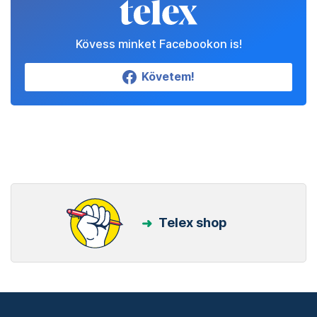
Kövess minket Facebookon is!
Követem!
Telex shop