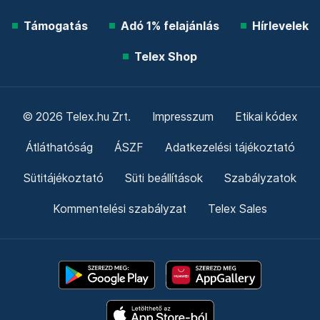
Támogatás
Adó 1% felajánlás
Hírlevelek
Telex Shop
© 2026 Telex.hu Zrt.
Impresszum
Etikai kódex
Átláthatóság
ÁSZF
Adatkezelési tájékoztató
Sütitájékoztató
Süti beállítások
Szabályzatok
Kommentelési szabályzat
Telex Sales