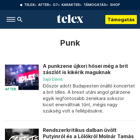
TELEX
AFTER
G7
KARAKTER
TÁMOGATÁS
SHOP
Támogatás
Punk
A punkzene újkori hősei még a brit
zászlót is kikérik maguknak
Sajó Dávid
Először adott Budapesten önálló koncertet
AFTER
a brit Idles. A brexit utáni angol gitárzene
egyik legfontosabb zenekara sokszor
kicsit enerváltnak tűnt, mégis nagy
szükség volt a fellépésükre.
Rendszerkritikus dalban üvölt
Putyinról és a Lölőkről Molnár Tamás