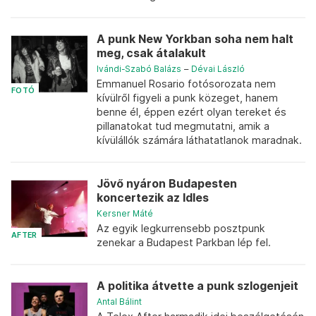
A punk New Yorkban soha nem halt
meg, csak átalakult
Ivándi-Szabó Balázs
–
Dévai László
Emmanuel Rosario fotósorozata nem
FOTÓ
kívülről figyeli a punk közeget, hanem
benne él, éppen ezért olyan tereket és
pillanatokat tud megmutatni, amik a
kívülállók számára láthatatlanok maradnak.
Jövő nyáron Budapesten
koncertezik az Idles
Kersner Máté
Az egyik legkurrensebb posztpunk
AFTER
zenekar a Budapest Parkban lép fel.
A politika átvette a punk szlogenjeit
Antal Bálint