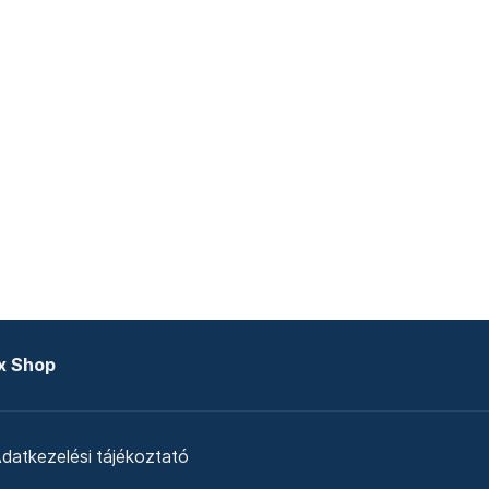
x Shop
datkezelési tájékoztató