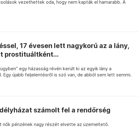
ssolások vezethettek oda, hogy nem kapták el hamarabb. A
sel, 17 évesen lett nagykorú az a lány,
t prostituáltként...
-ügyben” egy házasság révén került ki az egyik lány a
Egy újabb feljelentésről is szó van, de abból sem lett semmi.
délyházat számolt fel a rendőrség
t nők pénzének nagy részét elvette az üzemeltető.