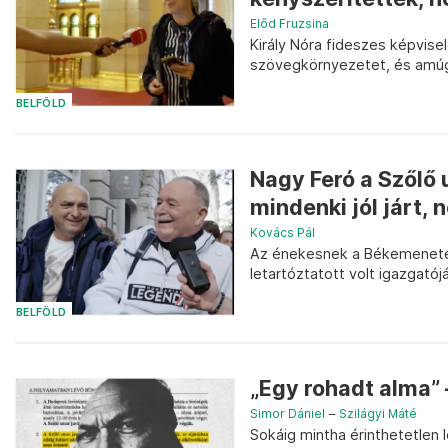
Előd Fruzsina
Király Nóra fideszes képvise
szövegkörnyezetet, és amúgy
BELFÖLD
Nagy Feró a Szőlő u
mindenki jól járt,
Kovács Pál
Az énekesnek a Békemeneten
letartóztatott volt igazgatój
BELFÖLD
„Egy rohadt alma”
Simor Dániel
–
Szilágyi Máté
Sokáig mintha érinthetetlen le