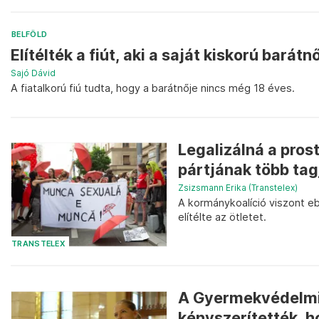
BELFÖLD
Elítélték a fiút, aki a saját kiskorú barátn
Sajó Dávid
A fiatalkorú fiú tudta, hogy a barátnője nincs még 18 éves.
Legalizálná a pros
pártjának több tag
Zsizsmann Erika (Transtelex)
A kormánykoalíció viszont e
elítélte az ötletet.
TRANSTELEX
A Gyermekvédelmi 
kényszerítették, h