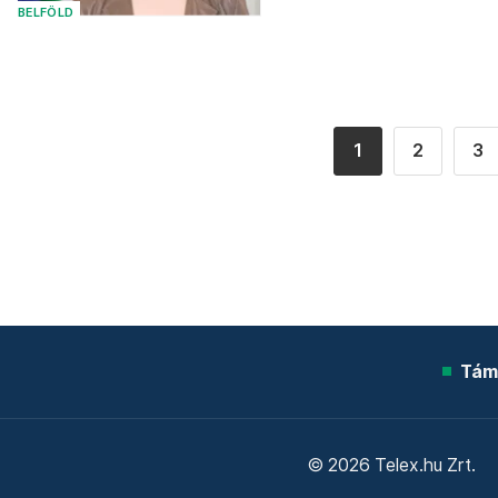
BELFÖLD
1
2
3
Tám
© 2026 Telex.hu Zrt.