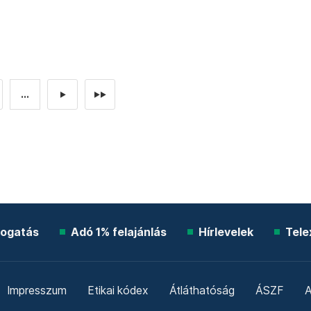
...
►
►►
ogatás
Adó 1% felajánlás
Hírlevelek
Tele
Impresszum
Etikai kódex
Átláthatóság
ÁSZF
A