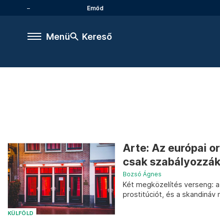
Emőd
Menü
Kereső
Arte: Az európai o
csak szabályozzá
Bozsó Ágnes
Két megközelítés verseng: a d
prostitúciót, és a skandináv 
KÜLFÖLD