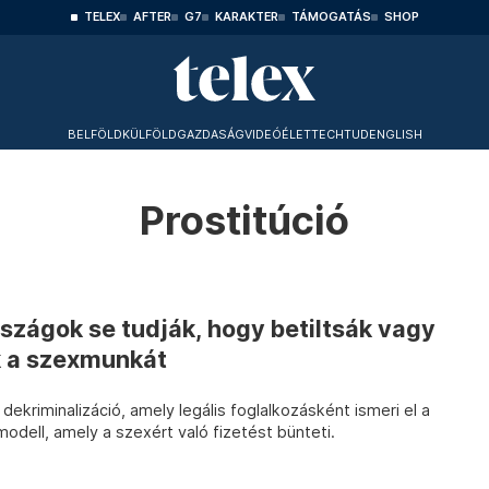
TELEX
AFTER
G7
KARAKTER
TÁMOGATÁS
SHOP
BELFÖLD
KÜLFÖLD
GAZDASÁG
VIDEÓ
ÉLET
TECHTUD
ENGLISH
Prostitúció
rszágok se tudják, hogy betiltsák vagy
k a szexmunkát
ekriminalizáció, amely legális foglalkozásként ismeri el a
modell, amely a szexért való fizetést bünteti.