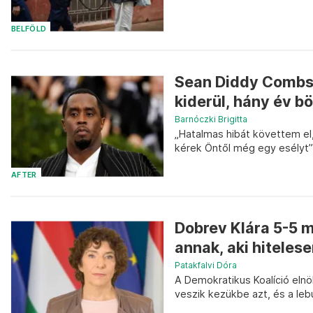
BELFÖLD
Sean Diddy Combs l
kiderül, hány év b
Barnóczki Brigitta
„Hatalmas hibát követtem el
kérek Öntől még egy esélyt”, 
AFTER
Dobrev Klára 5-5 mi
annak, aki hitelesen
Patakfalvi Dóra
A Demokratikus Koalíció eln
veszik kezükbe azt, és a lebu