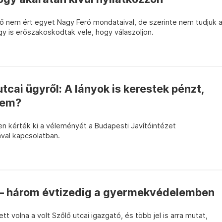
lő nem ért egyet Nagy Feró mondataival, de szerinte nem tudjuk 
 is erőszakoskodtak vele, hogy válaszoljon.
tcai ügyről: A lányok is kerestek pénzt,
 nem?
 kérték ki a véleményét a Budapesti Javítóintézet
ával kapcsolatban.
 – három évtizedig a gyermekvédelemben
tt volna a volt Szőlő utcai igazgató, és több jel is arra mutat,