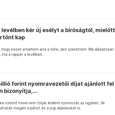
evélben kér új esélyt a bíróságtól, mielőtt
örtönt kap
, hogy kezet emeltem arra a nőre, akit szerettem. Ma alázatosan
írta a rapper a levélben.
llió forint nyomravezetői díjat ajánlott fel
 bizonyítja,...
öke szerint mivel nem folyik érdemi nyomozás az ügyben, ők
ktatás megéri a pénzt és a jogi eljárásokat is.