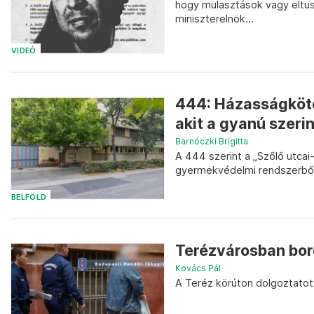
hogy mulasztások vagy eltu
miniszterelnök...
VIDEÓ
444: Házasságkötés
akit a gyanú szerin
Barnóczki Brigitta
A 444 szerint a „Szőlő utcai
gyermekvédelmi rendszerből. 
BELFÖLD
Terézvárosban bor
Kovács Pál
A Teréz körúton dolgoztatot