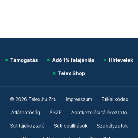
Támogatás
Adó 1% felajánlás
Hírlevelek
Telex Shop
© 2026 Telex.hu Zrt.
Impresszum
Etikai kódex
Átláthatóság
ÁSZF
Adatkezelési tájékoztató
Sütitájékoztató
Süti beállítások
Szabályzatok