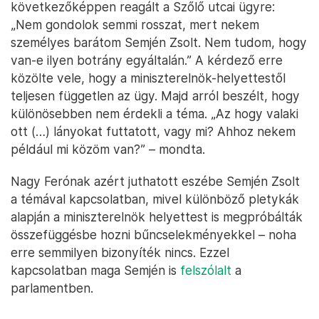
következőképpen reagált a Szőlő utcai ügyre:
„Nem gondolok semmi rosszat, mert nekem
személyes barátom Semjén Zsolt. Nem tudom, hogy
van-e ilyen botrány egyáltalán.” A kérdező erre
közölte vele, hogy a miniszterelnök-helyettestől
teljesen független az ügy. Majd arról beszélt, hogy
különösebben nem érdekli a téma. „Az hogy valaki
ott (…) lányokat futtatott, vagy mi? Ahhoz nekem
például mi közöm van?” – mondta.
Nagy Ferónak azért juthatott eszébe Semjén Zsolt
a témával kapcsolatban, mivel különböző pletykák
alapján a miniszterelnök helyettest is megpróbálták
összefüggésbe hozni bűncselekményekkel – noha
erre semmilyen bizonyíték nincs. Ezzel
kapcsolatban maga Semjén is
felszólalt
a
parlamentben.