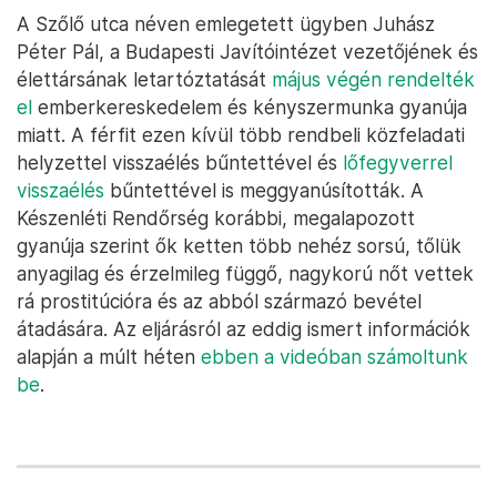
A Szőlő utca néven emlegetett ügyben Juhász
Péter Pál, a Budapesti Javítóintézet vezetőjének és
élettársának letartóztatását
május végén rendelték
el
emberkereskedelem és kényszermunka gyanúja
miatt. A férfit ezen kívül több rendbeli közfeladati
helyzettel visszaélés bűntettével és
lőfegyverrel
visszaélés
bűntettével is meggyanúsították. A
Készenléti Rendőrség korábbi, megalapozott
gyanúja szerint ők ketten több nehéz sorsú, tőlük
anyagilag és érzelmileg függő, nagykorú nőt vettek
rá prostitúcióra és az abból származó bevétel
átadására. Az eljárásról az eddig ismert információk
alapján a múlt héten
ebben a videóban számoltunk
be
.