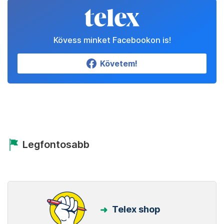
Kövess minket Facebookon is!
Követem!
Legfontosabb
Telex shop