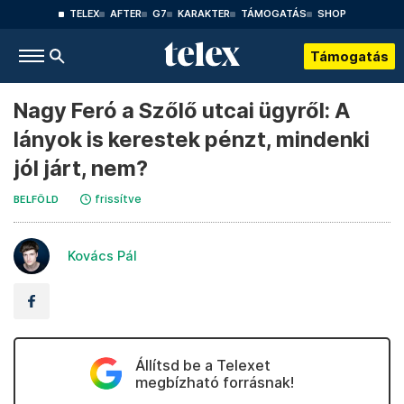
TELEX
AFTER
G7
KARAKTER
TÁMOGATÁS
SHOP
Támogatás
Nagy Feró a Szőlő utcai ügyről: A
lányok is kerestek pénzt, mindenki
jól járt, nem?
frissítve
BELFÖLD
Kovács Pál
Állítsd be a Telexet
megbízható forrásnak!