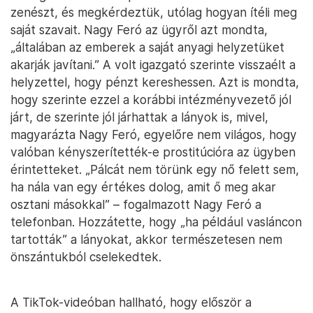
zenészt, és megkérdeztük, utólag hogyan ítéli meg
saját szavait. Nagy Feró az ügyről azt mondta,
„általában az emberek a saját anyagi helyzetüket
akarják javítani.” A volt igazgató szerinte visszaélt a
helyzettel, hogy pénzt kereshessen. Azt is mondta,
hogy szerinte ezzel a korábbi intézményvezető jól
járt, de szerinte jól járhattak a lányok is, mivel,
magyarázta Nagy Feró, egyelőre nem világos, hogy
valóban kényszerítették-e prostitúcióra az ügyben
érintetteket. „Pálcát nem törünk egy nő felett sem,
ha nála van egy értékes dolog, amit ő meg akar
osztani másokkal” – fogalmazott Nagy Feró a
telefonban. Hozzátette, hogy „ha például vasláncon
tartották” a lányokat, akkor természetesen nem
önszántukból cselekedtek.
A TikTok-videóban hallható, hogy először a