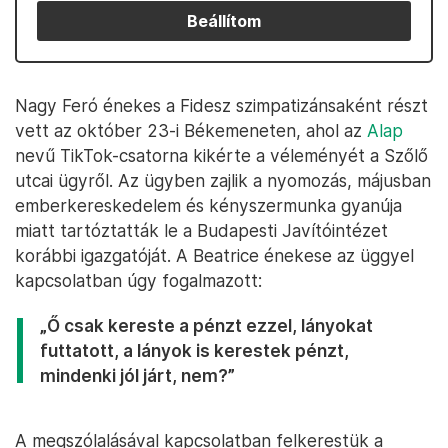
Beállítom
Nagy Feró énekes a Fidesz szimpatizánsaként részt
vett az október 23-i Békemeneten, ahol az
Alap
nevű TikTok-csatorna kikérte a véleményét a Szőlő
utcai ügyről. Az ügyben zajlik a nyomozás, májusban
emberkereskedelem és kényszermunka gyanúja
miatt tartóztatták le a Budapesti Javítóintézet
korábbi igazgatóját. A Beatrice énekese az üggyel
kapcsolatban úgy fogalmazott:
„Ő csak kereste a pénzt ezzel, lányokat
futtatott, a lányok is kerestek pénzt,
mindenki jól járt, nem?”
A megszólalásával kapcsolatban felkerestük a