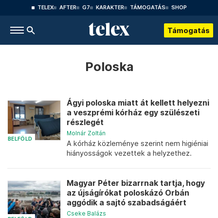
TELEX
AFTER
G7
KARAKTER
TÁMOGATÁS
SHOP
Támogatás
Poloska
Ágyi poloska miatt át kellett helyezni
a veszprémi kórház egy szülészeti
részlegét
Molnár Zoltán
BELFÖLD
A kórház közleménye szerint nem higiéniai
hiányosságok vezettek a helyzethez.
Magyar Péter bizarrnak tartja, hogy
az újságírókat poloskázó Orbán
aggódik a sajtó szabadságáért
Cseke Balázs