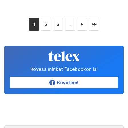
1
2
3
...
►
►►
Kövess minket Facebookon is!
Követem!