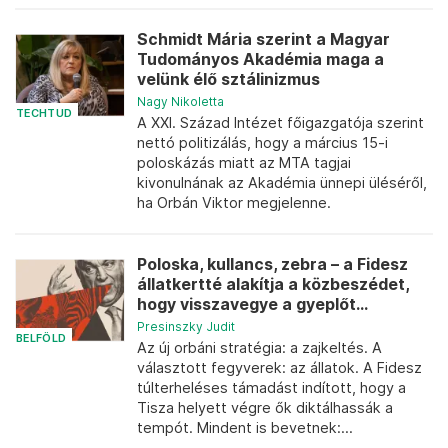
Schmidt Mária szerint a Magyar
Tudományos Akadémia maga a
velünk élő sztálinizmus
Nagy Nikoletta
TECHTUD
A XXI. Század Intézet főigazgatója szerint
nettó politizálás, hogy a március 15-i
poloskázás miatt az MTA tagjai
kivonulnának az Akadémia ünnepi üléséről,
ha Orbán Viktor megjelenne.
Poloska, kullancs, zebra – a Fidesz
állatkertté alakítja a közbeszédet,
hogy visszavegye a gyeplőt...
Presinszky Judit
BELFÖLD
Az új orbáni stratégia: a zajkeltés. A
választott fegyverek: az állatok. A Fidesz
túlterheléses támadást indított, hogy a
Tisza helyett végre ők diktálhassák a
tempót. Mindent is bevetnek:...