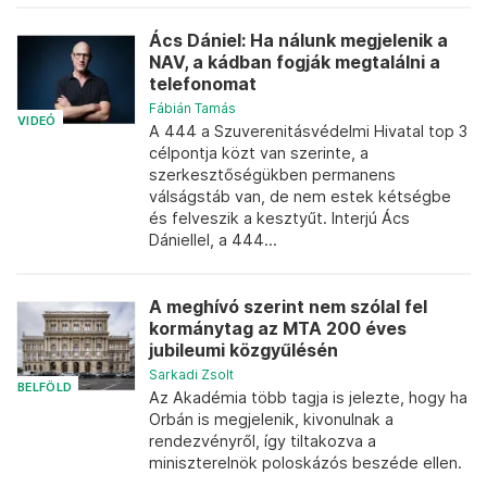
Ács Dániel: Ha nálunk megjelenik a
NAV, a kádban fogják megtalálni a
telefonomat
Fábián Tamás
VIDEÓ
A 444 a Szuverenitásvédelmi Hivatal top 3
célpontja közt van szerinte, a
szerkesztőségükben permanens
válságstáb van, de nem estek kétségbe
és felveszik a kesztyűt. Interjú Ács
Dániellel, a 444...
A meghívó szerint nem szólal fel
kormánytag az MTA 200 éves
jubileumi közgyűlésén
Sarkadi Zsolt
BELFÖLD
Az Akadémia több tagja is jelezte, hogy ha
Orbán is megjelenik, kivonulnak a
rendezvényről, így tiltakozva a
miniszterelnök poloskázós beszéde ellen.