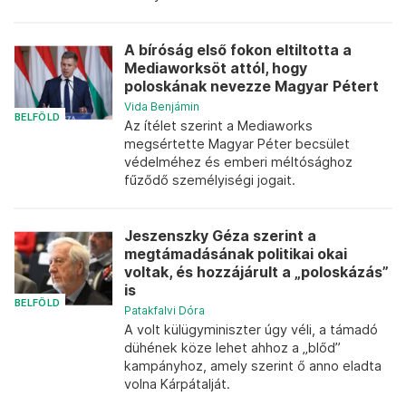
A bíróság első fokon eltiltotta a
Mediaworksöt attól, hogy
poloskának nevezze Magyar Pétert
Vida Benjámin
BELFÖLD
Az ítélet szerint a Mediaworks
megsértette Magyar Péter becsület
védelméhez és emberi méltósághoz
fűződő személyiségi jogait.
Jeszenszky Géza szerint a
megtámadásának politikai okai
voltak, és hozzájárult a „poloskázás”
is
BELFÖLD
Patakfalvi Dóra
A volt külügyminiszter úgy véli, a támadó
dühének köze lehet ahhoz a „blőd”
kampányhoz, amely szerint ő anno eladta
volna Kárpátalját.