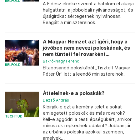
BELFÖLD
A Fidesz elnöke szerint a hatalom el akarja
hallgattatni a jobboldali nyilvánosságot, és
újságírókat sértegetnek nyilvánosan.
Reagált a miniszterelnök.
A Magyar Nemzet azt ígéri, hogy a
jövőben nem nevezi poloskának, és
nem tünteti fel rovarként...
Bakró-Nagy Ferenc
BELFÖLD
Eltaposandó poloskából „Tisztelt Magyar
Péter Úr” lett a leendő miniszterelnök.
Áttelelnek-e a poloskák?
Dezső András
Kibírják-e ezt a kemény telet a sokat
emlegetett poloskák és más rovarok?
TECHTUD
Kell-e aggódni a testi épségükért, amikor
mínuszok repkednek odakint? Jobban jár
az urbánus poloska azokkal szemben,
amelyek...