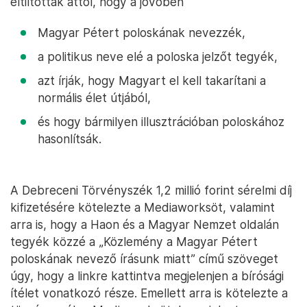
eltiltották attól, hogy a jövőben
Magyar Pétert poloskának nevezzék,
a politikus neve elé a poloska jelzőt tegyék,
azt írják, hogy Magyart el kell takarítani a
normális élet útjából,
és hogy bármilyen illusztrációban poloskához
hasonlítsák.
A Debreceni Törvényszék 1,2 millió forint sérelmi díj
kifizetésére kötelezte a Mediaworksöt, valamint
arra is, hogy a Haon és a Magyar Nemzet oldalán
tegyék közzé a „Közlemény a Magyar Pétert
poloskának nevező írásunk miatt” című szöveget
úgy, hogy a linkre kattintva megjelenjen a bírósági
ítélet vonatkozó része. Emellett arra is kötelezte a