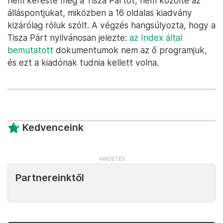
nem kereste meg a Tisza Pártot, nem közölte az
álláspontjukat, miközben a 16 oldalas kiadvány
kizárólag róluk szólt. A végzés hangsúlyozta, hogy a
Tisza Párt nyilvánosan jelezte:
az Index által
bemutatott
dokumentumok nem az ő programjuk,
és ezt a kiadónak tudnia kellett volna.
Kedvenceink
Partnereinktől