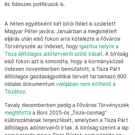
és fideszes politikusok is.
A héten egyébként két bírói ítélet is született
Magyar Péter javára. Januárban a megismételt
eljárás után első fokon arra kötelezte a Fővárosi
Törvényszék az Indexet, hogy
igazítsa helyre a
Tisza állítólagos adóterveiről szóló írásait
. A bíróság
első fokon azt is kimondta, hogy a kormányközeli
Indexen novemberben bemutatott, a Tisza Párt
állítólagos gazdaságpolitikai terveit tartalmazó 600
oldalas dokumentum
valójában nem köthető a
Tiszához
.
Tavaly decemberben pedig a Fővárosi Törvényszék
megtiltotta
a Bors 2025-ös „Tisza-csomag”
különszámának terjesztését, amelyben a Tisza Párt
állítólagos adóterveiről írtak. A bíróság szerint a lap