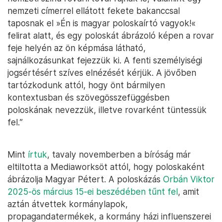
nemzeti címerrel ellátott fekete bakanccsal
taposnak el »Én is magyar poloskaírtó vagyok!«
felirat alatt, és egy poloskát ábrázoló képen a rovar
feje helyén az ön képmása látható,
sajnálkozásunkat fejezzük ki. A fenti személyiségi
jogsértésért szíves elnézését kérjük. A jövőben
tartózkodunk attól, hogy önt bármilyen
kontextusban és szövegösszefüggésben
poloskának nevezzük, illetve rovarként tüntessük
fel.”
Mint
írtuk
, tavaly novemberben a bíróság már
eltiltotta a Mediaworksöt attól, hogy poloskaként
ábrázolja Magyar Pétert. A poloskázás
Orbán Viktor
2025-ös március 15-ei beszédében tűnt fel
, amit
aztán átvettek kormánylapok,
propagandatermékek, a kormány házi influenszerei