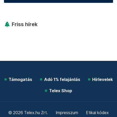
Friss hírek
Támogatás
Adó 1% felajánlás
Hírlevelek
Telex Shop
© 2026 Telex.hu Zrt.
Impresszum
Etikai kódex