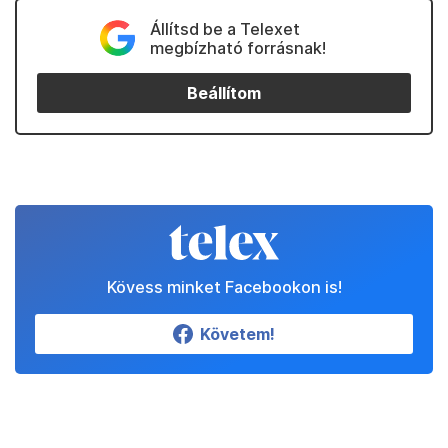
Állítsd be a Telexet
megbízható forrásnak!
Beállítom
Kövess minket Facebookon is!
Követem!