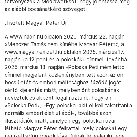
törvényszék a Mediaworksöt, hogy jelentesse meg
az alábbi bocsánatkérő szöveget:
„Tisztelt Magyar Péter Úr!
A www.haon.hu oldalon 2025. március 22. napján
»Menczer Tamás nem kímélte Magyar Pétert«, a
www.magyarnemzet.hu oldalon 2025. március 17.
napján »a 12 pont és a poloskák« címmel, továbbá
2025. március 18. napján »Poloska Peti mém lett«
címmel megjelent közleményben tett azon az ön
becsületét és emberi méltósághoz fűződő jogát
sértő kijelentés miatt, melyben önt poloskának
neveztük és akként fogalmaztunk, hogy ön
»Poloska Peti«, »Egy poloska, akit el kell takarítani a
normális emberi élet útjából«, továbbá azon
illusztrációk miatt, amelyen egy poloska rovar
látható Magyar Péter felirattal, mely poloskát egy
nemzeti színű rovarírtóval fújnak le, valamint egy