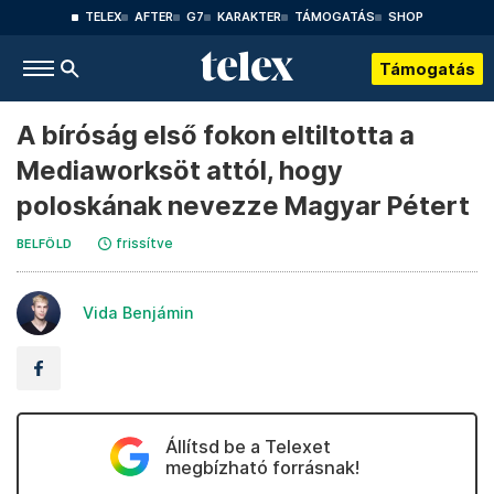
TELEX
AFTER
G7
KARAKTER
TÁMOGATÁS
SHOP
Támogatás
A bíróság első fokon eltiltotta a
Mediaworksöt attól, hogy
poloskának nevezze Magyar Pétert
frissítve
BELFÖLD
Vida Benjámin
Állítsd be a Telexet
megbízható forrásnak!