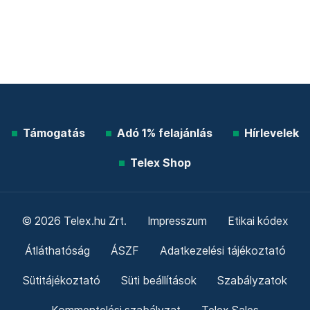
Támogatás
Adó 1% felajánlás
Hírlevelek
Telex Shop
© 2026 Telex.hu Zrt.
Impresszum
Etikai kódex
Átláthatóság
ÁSZF
Adatkezelési tájékoztató
Sütitájékoztató
Süti beállítások
Szabályzatok