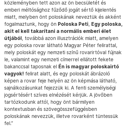
közleményben tett azon az ön becsületét és
emberi méltósághoz fűződő jogát sértő kijelentés
miatt, melyben önt poloskának neveztük és akként
fogalmaztunk, hogy ön
Poloska Peti
,
Egy poloska,
akit el kell takarítani a normális emberi élet
útjából
, továbbá azon illusztrációk miatt, amelyen
egy poloska rovar látható Magyar Péter felirattal,
mely poloskát egy nemzeti színű rovarirtóval fújnak
le, valamint egy nemzeti címerrel ellátott fekete
bakanccsal taposnak el
Én is magyar poloskairtó
vagyok!
felirat alatt, és egy poloskát ábrázoló
képen a rovar feje helyén az ön képmása látható,
sajnálkozásunkat fejezzük ki. A fenti személyiségi
jogsértésért szíves elnézését kérjük. A jövőben
tartózkodunk attól, hogy önt bármilyen
kontextusban és szövegösszefüggésben
poloskának nevezzük, illetve rovarként tüntessük
fel.”