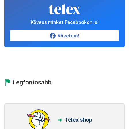
Kövess minket Facebookon is!
Követem!
Legfontosabb
Telex shop