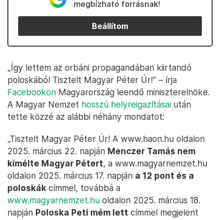
megbízható forrásnak!
Beállítom
„Így lettem az orbáni propagandában kiirtandó
poloskából Tisztelt Magyar Péter Úr!” – írja
Facebookon
Magyarország leendő miniszterelnöke.
A Magyar Nemzet
hosszú helyreigazításai
után
tette közzé az alábbi néhány mondatot:
„Tisztelt Magyar Péter Úr! A www.haon.hu oldalon
2025. március 22. napján
Menczer Tamás nem
kímélte Magyar Pétert
, a www.magyarnemzet.hu
oldalon 2025. március 17. napján
a 12 pont és a
poloskák
címmel, továbbá a
www.magyarnemzet.hu
oldalon 2025. március 18.
napján
Poloska Peti mém lett
címmel megjelent