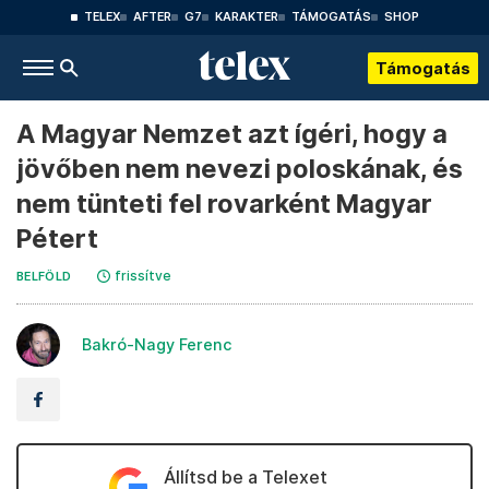
TELEX
AFTER
G7
KARAKTER
TÁMOGATÁS
SHOP
Támogatás
A Magyar Nemzet azt ígéri, hogy a
jövőben nem nevezi poloskának, és
nem tünteti fel rovarként Magyar
Pétert
frissítve
BELFÖLD
Bakró-Nagy Ferenc
Állítsd be a Telexet