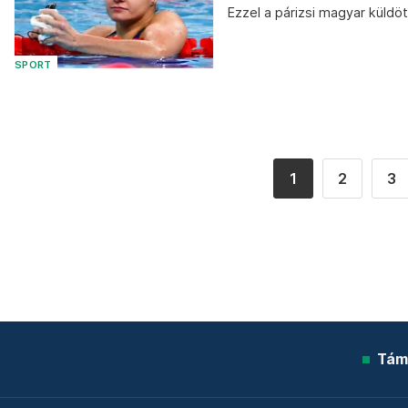
Ezzel a párizsi magyar küld
SPORT
1
2
3
Tám