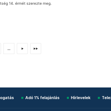
öttség 14. érmét szerezte meg.
...
►
►►
ogatás
Adó 1% felajánlás
Hírlevelek
Tele