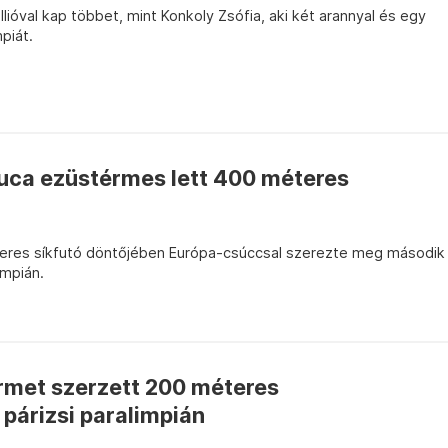
lióval kap többet, mint Konkoly Zsófia, aki két arannyal és egy
mpiát.
Luca ezüstérmes lett 400 méteres
eres síkfutó döntőjében Európa-csúccsal szerezte meg második
impián.
rmet szerzett 200 méteres
párizsi paralimpián