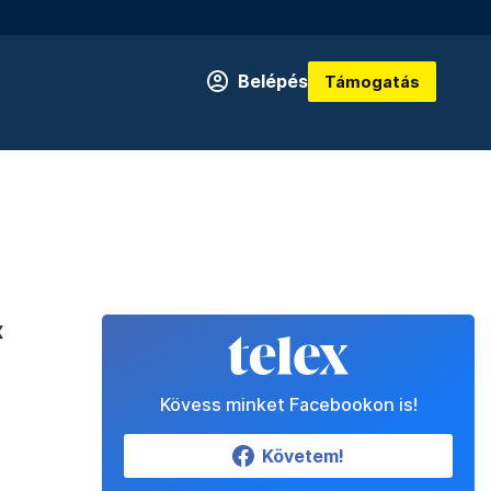
Belépés
Támogatás
x
Kövess minket Facebookon is!
Követem!