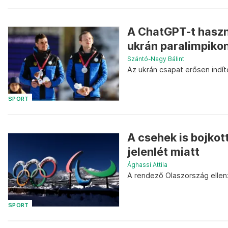
A ChatGPT-t haszn
ukrán paralimpiko
Szántó-Nagy Bálint
Az ukrán csapat erősen indíto
SPORT
A csehek is bojkot
jelenlét miatt
Ághassi Attila
A rendező Olaszország ellenz
SPORT