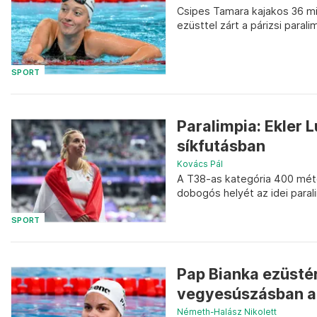
Csipes Tamara kajakos 36 mil
ezüsttel zárt a párizsi parali
SPORT
Paralimpia: Ekler 
síkfutásban
Kovács Pál
A T38-as kategória 400 mét
dobogós helyét az idei paral
SPORT
Pap Bianka ezüsté
vegyesúszásban a 
Németh-Halász Nikolett