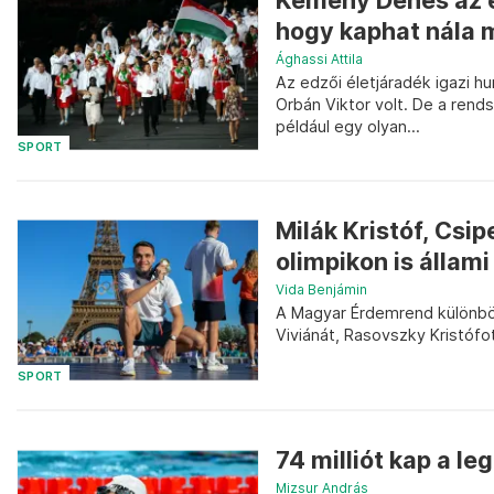
Kemény Dénes az é
hogy kaphat nála m
Ághassi Attila
Az edzői életjáradék igazi 
Orbán Viktor volt. De a rend
például egy olyan...
SPORT
Milák Kristóf, Csi
olimpikon is állami
Vida Benjámin
A Magyar Érdemrend különböz
Viviánát, Rasovszky Kristófot
SPORT
74 milliót kap a 
Mizsur András