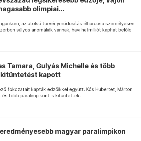
vszázad legsikeresebb edzője, vajon
agasabb olimpiai...
hungarikum, az utolsó törvénymódosítás élharcosa személyesen
szerben súlyos anomáliák vannak, havi hatmilliót kaphat belőle
pes Tamara, Gulyás Michelle és több
 kitüntetést kapott
ő fokozatait kapták edzőikkel együtt. Kós Hubertet, Márton
 és több paralimpikont is kitüntettek.
legeredményesebb magyar paralimpikon