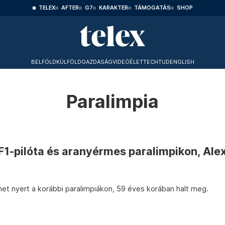
TELEX
AFTER
G7
KARAKTER
TÁMOGATÁS
SHOP
BELFÖLD
KÜLFÖLD
GAZDASÁG
VIDEÓ
ÉLET
TECHTUD
ENGLISH
Paralimpia
F1-pilóta és aranyérmes paralimpikon, Ale
et nyert a korábbi paralimpiákon, 59 éves korában halt meg.