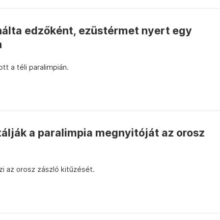
álta edzőként, ezüstérmet nyert egy
n
tt a téli paralimpián.
tálják a paralimpia megnyitóját az orosz
i az orosz zászló kitűzését.