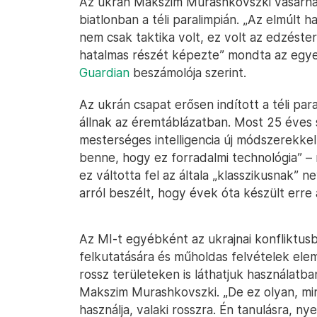
Az ukrán Makszim Murashkovszki vasárnap 
biatlonban a téli paralimpián. „Az elmúlt
nem csak taktika volt, ez volt az edzéste
hatalmas részét képezte” mondta az egyet
Guardian
beszámolója szerint.
Az ukrán csapat erősen indított a téli pa
állnak az éremtáblázatban. Most 25 éves 
mesterséges intelligencia új módszerekkel
benne, hogy ez forradalmi technológia” –
ez váltotta fel az általa „klasszikusnak”
arról beszélt, hogy évek óta készült erre
Az MI-t egyébként az ukrajnai konfliktus
felkutatására és műholdas felvételek elem
rossz területeken is láthatjuk használatba
Makszim Murashkovszki. „De ez olyan, mint 
használja, valaki rosszra. Én tanulásra, n