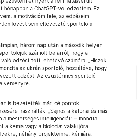
ezüstérmet nyert a férfi látássérült
 hat hónapban a ChatGPT-vel edzettem. Ez
rvem, a motivációm fele, az edzéseim
len lövést sem eltévesztő sportoló a
ralimpián, három nap után a második helyen
sportolójuk számolt be arról, hogy a
 való edzést tett lehetővé számára. „Hiszek
 mondta az ukrán sportoló, hozzátéve, hogy
 nevezett edzést. Az ezüstérmes sportoló
 a versenyre.
ban is bevetették már, célpontok
zésére használták. „Sajnos a katonai és más
n a mesterséges intelligenciát” – mondta
a kémia vagy a biológia: valaki jóra
yelvekre, néhány projektemre, kémiára,