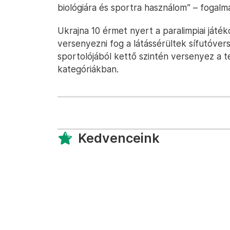
biológiára és sportra használom” – fogalm
Ukrajna 10 érmet nyert a paralimpiai ját
versenyezni fog a látássérültek sífutóve
sportolójából kettő szintén versenyez a t
kategóriákban.
Kedvenceink