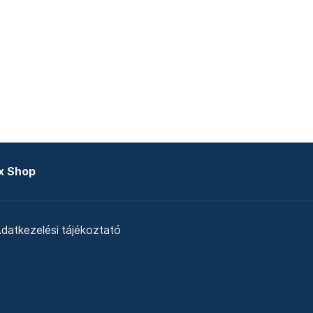
x Shop
datkezelési tájékoztató
zat
Telex Sales