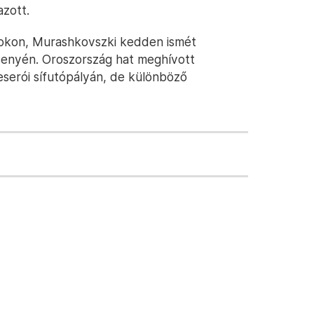
azott.
ékokon, Murashkovszki kedden ismét
rsenyén. Oroszország hat meghívott
eserói sífutópályán, de különböző