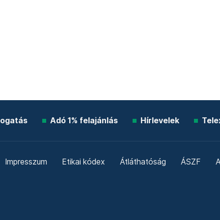
ogatás
Adó 1% felajánlás
Hírlevelek
Tele
Impresszum
Etikai kódex
Átláthatóság
ÁSZF
A
Süti beállítások
Szabályzatok
Kommentelési szabály