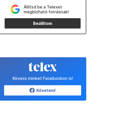
Állítsd be a Telexet
megbízható forrásnak!
Beállítom
Kövess minket Facebookon is!
Követem!