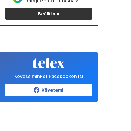
megbízható forrásnak!
Beállítom
Kövess minket Facebookon is!
Követem!