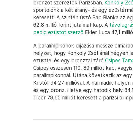
bronzot szereztek Párizsban.
Konkoly Zsó
sportolónk a két arany- és egy ezüstérmév
keresett. A szintén úszó Pap Bianka az e
62,8 millió forint jutalmat kap. A
távolugrá
pedig ezüstöt szerző
Ekler Luca 47,1 milli
A paralimpikonok díjazása messze elmarad 
helyzet, hogy Konkoly Zsófiánál négyen is
ezüsttel és egy bronzzal záró
Csipes Tama
Csipes összesen 110, 89 milliót kap, vagy
paralimpikonnál. Utána következik az egy
Kristóf 94,27 millióval. A harmadik helyen
és egy bronz, illetve egy hatodik hely 84,1
Tibor 78,65 milliót keresett a párizsi olimpi