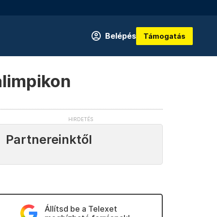
Belépés
Támogatás
alimpikon
Partnereinktől
Állítsd be a Telexet