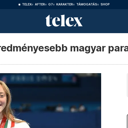
TELEX
AFTER
G7
KARAKTER
TÁMOGATÁS
SHOP
geredményesebb magyar par