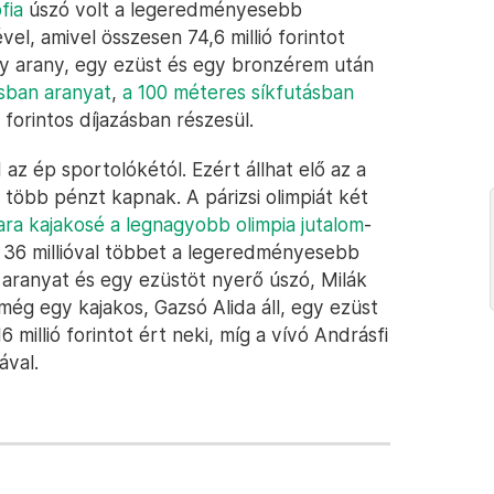
fia
úszó volt a legeredményesebb
el, amivel összesen 74,6 millió forintot
gy arany, egy ezüst és egy bronzérem után
sban aranyat
,
a 100 méteres síkfutásban
ó forintos díjazásban részesül.
az ép sportolókétól. Ezért állhat elő az a
 több pénzt kapnak. A párizsi olimpiát két
ra kajakosé a legnagyobb olimpia jutalom
-
is 36 millióval többet a legeredményesebb
 aranyat és egy ezüstöt nyerő úszó, Milák
 még egy kajakos, Gazsó Alida áll, egy ezüst
6 millió forintot ért neki, míg a vívó Andrásfi
ával.