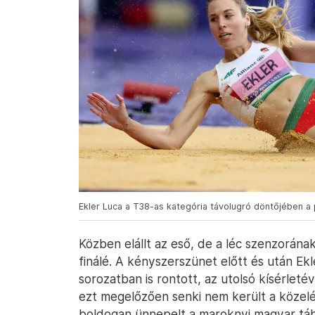
Ekler Luca a T38-as kategória távolugró döntőjében a p
Közben elállt az eső, de a léc szenzorának
finálé. A kényszerszünet előtt és után Ekl
sorozatban is rontott, az utolsó kísérleté
ezt megelőzően senki nem került a közel
boldogan ünnepelt a maroknyi magyar táb