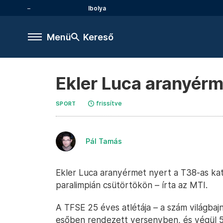
Ibolya
Menü
Kereső
Ekler Luca aranyérme
frissítve
SPORT
Pál Tamás
Ekler Luca aranyérmet nyert a T38-as kat
paralimpián csütörtökön – írta az MTI.
A TFSE 25 éves atlétája – a szám világbajn
esőben rendezett versenyben, és végül 