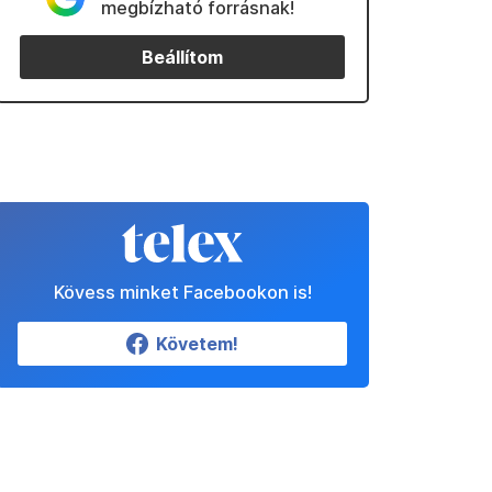
megbízható forrásnak!
Beállítom
Kövess minket Facebookon is!
Követem!