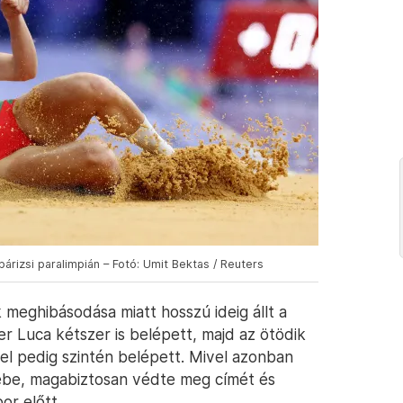
árizsi paralimpián – Fotó: Umit Bektas / Reuters
 meghibásodása miatt hosszú ideig állt a
er Luca kétszer is belépett, majd az ötödik
vel pedig szintén belépett. Mivel azonban
ébe, magabiztosan védte meg címét és
or előtt.