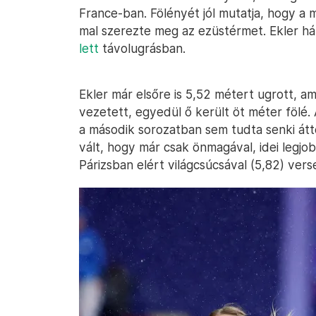
France-ban. Fölényét jól mutatja, hogy a
mal szerezte meg az ezüstérmet. Ekler 
lett
távolugrásban.
Ekler már elsőre is 5,52 métert ugrott, a
vezetett, egyedül ő került öt méter fölé. 
a második sorozatban sem tudta senki átt
vált, hogy már csak önmagával, idei legjob
Párizsban elért világcsúcsával (5,82) vers