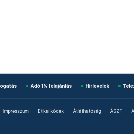
ogatás
Adó 1% felajánlás
Hírlevelek
Tele
Impresszum
Etikai kódex
Átláthatóság
ÁSZF
A
Süti beállítások
Szabályzatok
Kommentelési szabály