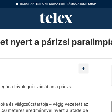
TELEX
AFTER
G7
KARAKTER
TÁMOGATÁS
SHOP
t nyert a párizsi paralimp
egória távolugró számában a párizsi
oka és világcsúcstartója – végig vezetett az
5,56 méteres eredménnyel nyert a Stade de