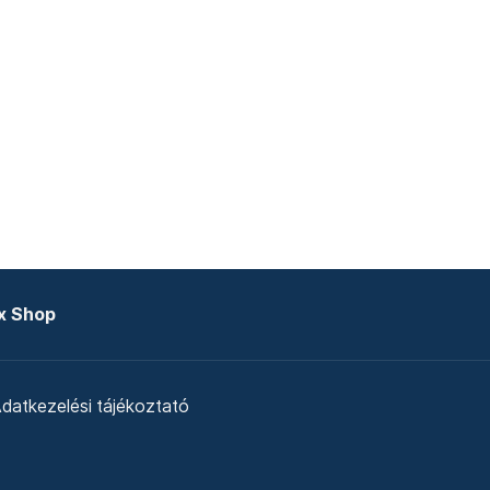
x Shop
datkezelési tájékoztató
zat
Telex Sales