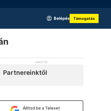
Belépés
Támogatás
ián
Partnereinktől
Állítsd be a Telexet