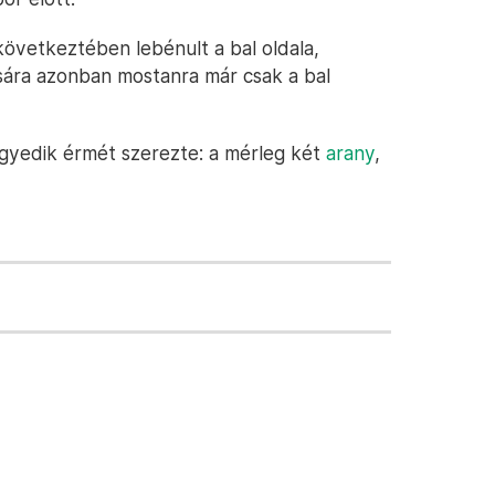
övetkeztében lebénult a bal oldala,
ására azonban mostanra már csak a bal
egyedik érmét szerezte: a mérleg két
arany
,