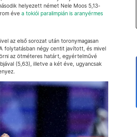
 második helyezett német Nele Moos 5,13-
három éve
a tokiói paralimpián is aranyérmes
mivel az első sorozat után toronymagasan
A folytatásban négy centit javított, és mivel
örni az ötméteres határt, egyértelművé
bjával (5,63), illetve a két éve, ugyancsak
enyez.