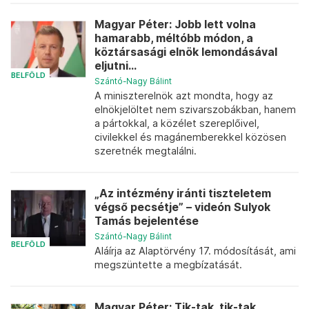
Magyar Péter: Jobb lett volna
hamarabb, méltóbb módon, a
köztársasági elnök lemondásával
eljutni...
BELFÖLD
Szántó-Nagy Bálint
A miniszterelnök azt mondta, hogy az
elnökjelöltet nem szivarszobákban, hanem
a pártokkal, a közélet szereplőivel,
civilekkel és magánemberekkel közösen
szeretnék megtalálni.
„Az intézmény iránti tiszteletem
végső pecsétje” – videón Sulyok
Tamás bejelentése
Szántó-Nagy Bálint
BELFÖLD
Aláírja az Alaptörvény 17. módosítását, ami
megszüntette a megbízatását.
Magyar Péter: Tik-tak, tik-tak