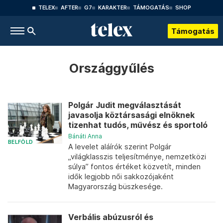
TELEX
AFTER
G7
KARAKTER
TÁMOGATÁS
SHOP
Támogatás
Országgyűlés
Polgár Judit megválasztását
javasolja köztársasági elnöknek
tizenhat tudós, művész és sportoló
Bánáti Anna
BELFÖLD
A levelet aláírók szerint Polgár
„világklasszis teljesítménye, nemzetközi
súlya” fontos értéket közvetít, minden
idők legjobb női sakkozójaként
Magyarország büszkesége.
Verbális abúzusról és