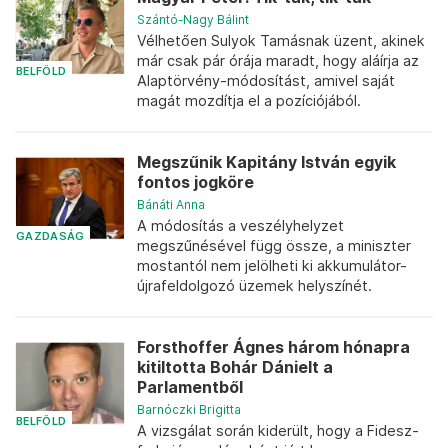
Szántó-Nagy Bálint
Vélhetően Sulyok Tamásnak üzent, akinek
már csak pár órája maradt, hogy aláírja az
BELFÖLD
Alaptörvény-módosítást, amivel saját
magát mozdítja el a pozíciójából.
Megszűnik Kapitány István egyik
fontos jogköre
Bánáti Anna
A módosítás a veszélyhelyzet
GAZDASÁG
megszűnésével függ össze, a miniszter
mostantól nem jelölheti ki akkumulátor-
újrafeldolgozó üzemek helyszínét.
Forsthoffer Ágnes három hónapra
kitiltotta Bohár Dánielt a
Parlamentből
Barnóczki Brigitta
BELFÖLD
A vizsgálat során kiderült, hogy a Fidesz-