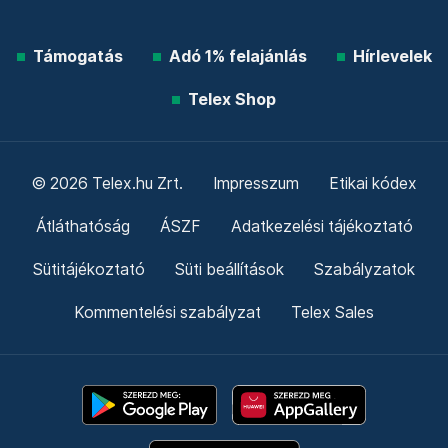
Támogatás
Adó 1% felajánlás
Hírlevelek
Telex Shop
© 2026 Telex.hu Zrt.
Impresszum
Etikai kódex
Átláthatóság
ÁSZF
Adatkezelési tájékoztató
Sütitájékoztató
Süti beállítások
Szabályzatok
Kommentelési szabályzat
Telex Sales