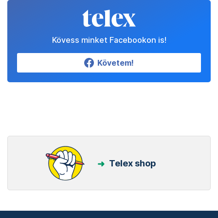
Kövess minket Facebookon is!
Követem!
Telex shop