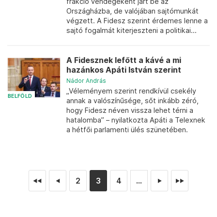
frakció vendégeként járt be az
Országházba, de valójában sajtómunkát
végzett. A Fidesz szerint érdemes lenne a
sajtó fogalmát kiterjeszteni a politikai...
A Fidesznek lefőtt a kávé a mi
hazánkos Apáti István szerint
Nádor András
„Véleményem szerint rendkívül csekély
BELFÖLD
annak a valószínűsége, sőt inkább zéró,
hogy Fidesz néven vissza lehet térni a
hatalomba” – nyilatkozta Apáti a Telexnek
a hétfői parlamenti ülés szünetében.
2
3
4
...
◄◄
◄
►
►►