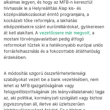
alkalmas legyen, és hogy az MFB-n keresztül
hívhassák le a Helyreállítási Alap kis- és
középvállalkozásokat érintő programjaira, a
kockázati tőke reformjára, a lakhatási
elképzelésekre szánt eurómilliárdokat, gyökeresen
át kell alakítani. A
vezetőcsere már megvolt,
a
mostani törvényjavaslatban pedig átfogó
reformokat tűztek ki a hatékonyabb európai uniós
forrásfelhasználás és a fokozottabb átláthatóság
érdekében.
A módosítás szigorú összeférhetetlenségi
szabályokat vezet be a bank vezetésében, nem
lehet az MFB igazgatóságának vagy
felügyelőbizottságának (és leányvállalatainak) tagja
az, aki politikai, kormányzati szolgálati vagy biztosi
jogviszonyban áll, illetve aki üzletszerűen