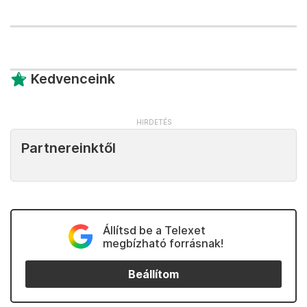
Kedvenceink
Partnereinktől
Állítsd be a Telexet
megbízható forrásnak!
Beállítom