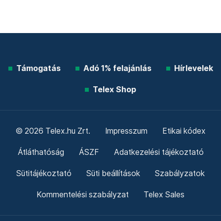
Támogatás
Adó 1% felajánlás
Hírlevelek
Telex Shop
© 2026 Telex.hu Zrt.
Impresszum
Etikai kódex
Átláthatóság
ÁSZF
Adatkezelési tájékoztató
Sütitájékoztató
Süti beállítások
Szabályzatok
Kommentelési szabályzat
Telex Sales