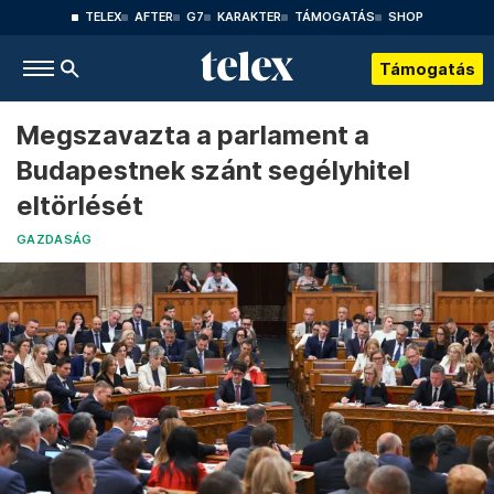
TELEX
AFTER
G7
KARAKTER
TÁMOGATÁS
SHOP
Támogatás
Megszavazta a parlament a
Budapestnek szánt segélyhitel
eltörlését
GAZDASÁG