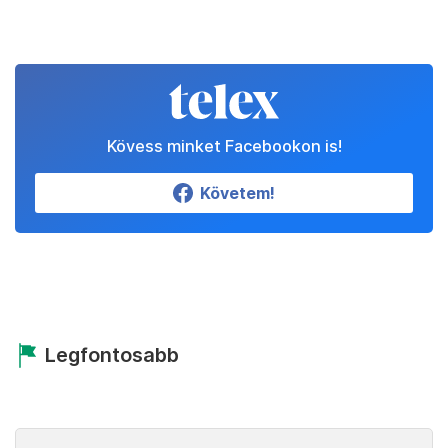
Kövess minket Facebookon is!
Követem!
Legfontosabb