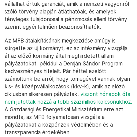
vállalhat értük garanciát, amik a nemzeti vagyonról
szóló törvény alapján átláthatóak, és amelyek
tényleges tulajdonosai a pénzmosás elleni törvény
szerint egyértelműen beazonosíthatók.
Az MFB átalakításának megkezdése amúgy is
sürgette az új kormányt, ez az intézmény vizsgálja
át az előző kormány által meghirdetett állami
pályázatokat, például a Demján Sándor Program
kedvezményes hiteleit. Pár héttel ezelőtt
számoltunk be arról, hogy tömegével vannak olyan
kis- és középvállalkozások (kkv-k), amik az előző
ciklusban sikeresen pályáztak,
viszont hónapok óta
nem jutottak hozzá a több százmilliós kölcsönükhöz.
A Gazdasági és Energetikai Minisztérium erre azt
mondta, az MFB folyamatosan vizsgálja a
pályázatokat a közpénzek védelmében és a
transzparencia érdekében.