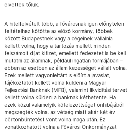
elvettek tőlük.
A hitelfelvételt több, a fővárosnak igen előnytelen
feltételhez kötötte az előző kormány, többek
között Budapestnek vagy a cégeinek vállalnia
kellett volna, hogy a tartozás mellett minden
felszámolt díjat kifizet, emellett fedezetet is be kell
mutatni az államnak, például ingatlan formájában –
ebben az esetben az állam kezességet vállalt volna.
Ezek mellett vagyonleltárt is előírt a javaslat,
tájékoztatót kellett volna küldeni a Magyar
Fejlesztési Banknak (MFB), valamint likviditási tervet
kellett volna küldeni a banknak kéthetente. Ha
ezek közül valamelyik kötelezettséget önhibájából
megszegték volna, az vétség miatt akár két év
börtönbüntetést vont volna maga után. Ez
vonatkozhatott volna a Fővárosi Önkormányzat