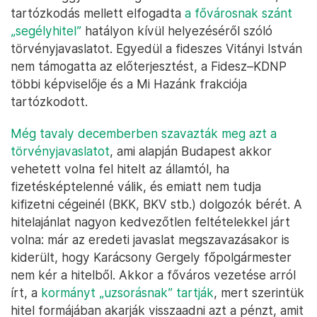
tartózkodás mellett elfogadta
a fővárosnak szánt
„segélyhitel”
hatályon kívül helyezéséről szóló
törvényjavaslatot. Egyedül a fideszes Vitányi István
nem támogatta az előterjesztést, a Fidesz–KDNP
többi képviselője és a Mi Hazánk frakciója
tartózkodott.
Még tavaly decemberben szavazták meg azt a
törvényjavaslatot
, ami alapján Budapest akkor
vehetett volna fel hitelt az államtól, ha
fizetésképtelenné válik, és emiatt nem tudja
kifizetni cégeinél (BKK, BKV stb.) dolgozók bérét. A
hitelajánlat nagyon kedvezőtlen feltételekkel járt
volna: már az eredeti javaslat megszavazásakor is
kiderült, hogy Karácsony Gergely főpolgármester
nem kér a hitelből. Akkor a főváros vezetése arról
írt, a
kormányt „uzsorásnak” tartják
, mert szerintük
hitel formájában akarják visszaadni azt a pénzt, amit