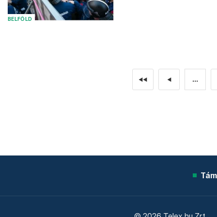
BELFÖLD
...
◄◄
◄
Tám
© 2026 Telex.hu Zrt.