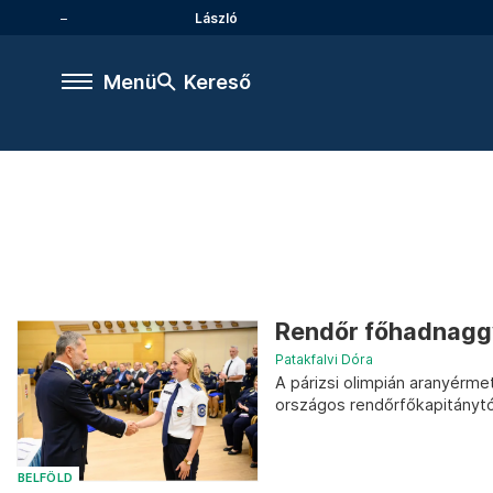
László
Menü
Kereső
Rendőr főhadnaggy
Patakfalvi Dóra
A párizsi olimpián aranyérme
országos rendőrfőkapitánytó
BELFÖLD