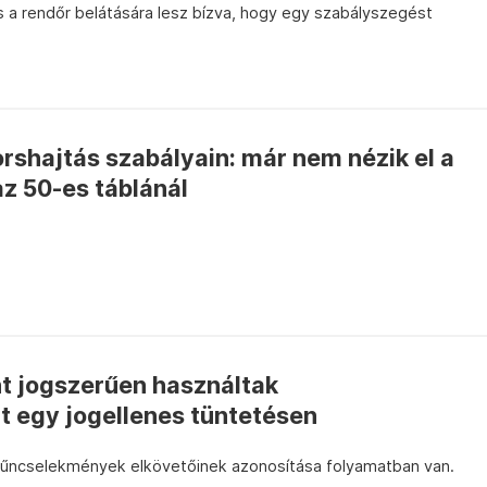
s a rendőr belátására lesz bízva, hogy egy szabályszegést
orshajtás szabályain: már nem nézik el a
az 50-es táblánál
nt jogszerűen használtak
t egy jogellenes tüntetésen
űncselekmények elkövetőinek azonosítása folyamatban van.