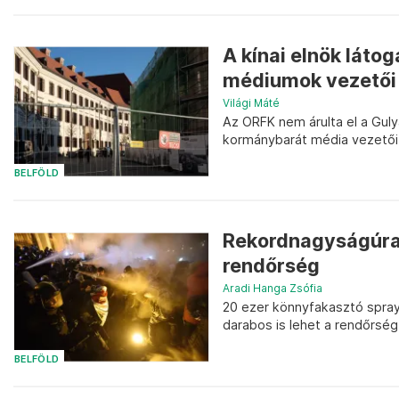
A kínai elnök láto
médiumok vezetői 
Világi Máté
Az ORFK nem árulta el a Gul
kormánybarát média vezetőit 
BELFÖLD
Rekordnagyságúra 
rendőrség
Aradi Hanga Zsófia
20 ezer könnyfakasztó spray
darabos is lehet a rendőrsé
BELFÖLD