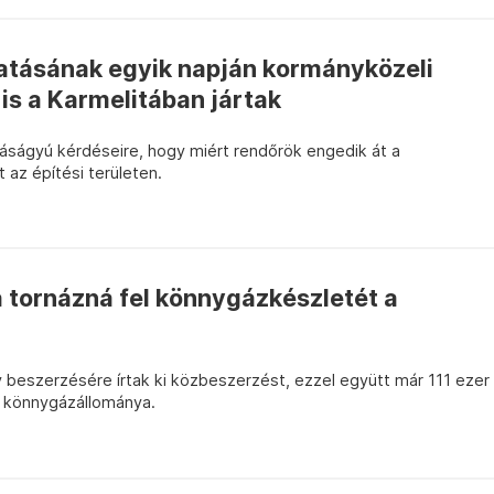
gatásának egyik napján kormányközeli
is a Karmelitában jártak
yáságyú kérdéseire, hogy miért rendőrök engedik át a
az építési területen.
tornázná fel könnygázkészletét a
 beszerzésére írtak ki közbeszerzést, ezzel együtt már 111 ezer
g könnygázállománya.