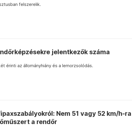
ztusban felszerelik.
endőrképzésekre jelentkezők száma
t érinti az állományhiány és a lemorzsolódás.
fipaxszabályokról: Nem 51 vagy 52 km/h-ra
érőműszert a rendőr