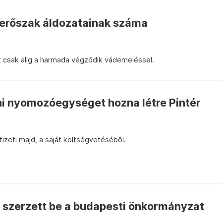
 erőszak áldozatainak száma
nt csak alig a harmada végződik vádemeléssel.
ni nyomozóegységet hozna létre Pintér
izeti majd, a saját költségvetéséből.
szerzett be a budapesti önkormányzat