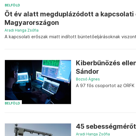
BELFÖLD
Öt év alatt megduplázódott a kapcsolati
Magyarországon
Aradi Hanga Zsófia
A kapcsolati erőszak miatt indított büntetőeljárásoknak viszo
Kiberbűnözés elle
Sándor
Bozsó Ágnes
A 97 fős csoportot az ORFK f
BELFÖLD
45 sebességmérőt 
Aradi Hanga Zsófia