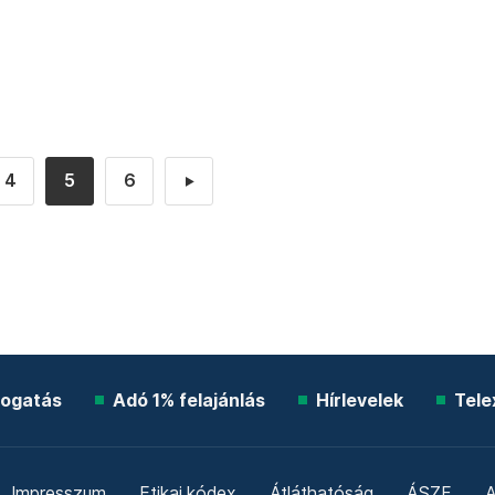
4
5
6
►
ogatás
Adó 1% felajánlás
Hírlevelek
Tele
Impresszum
Etikai kódex
Átláthatóság
ÁSZF
A