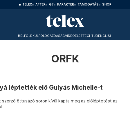
TELEX
AFTER
G7
KARAKTER
TÁMOGATÁS
SHOP
BELFÖLD
KÜLFÖLD
GAZDASÁG
VIDEÓ
ÉLET
TECHTUD
ENGLISH
ORFK
á léptették elő Gulyás Michelle-t
t szerző öttusázó soron kívül kapta meg az előléptetést az
l.