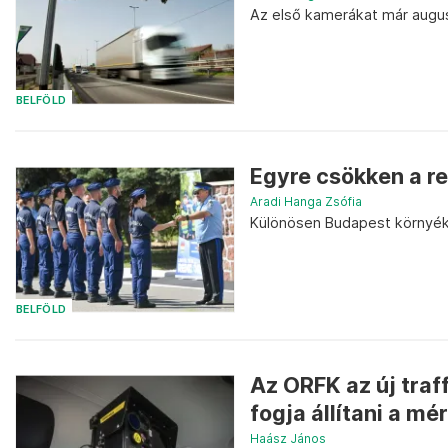
Az első kamerákat már augus
BELFÖLD
Egyre csökken a r
Aradi Hanga Zsófia
Különösen Budapest környéké
BELFÖLD
Az ORFK az új traf
fogja állítani a m
Haász János