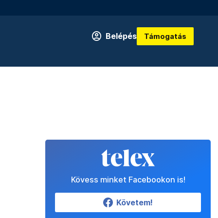
Belépés
Támogatás
Kövess minket Facebookon is!
Követem!