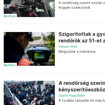
A rendőrség szerint ezután i
hogyan szankcionál.
BELFÖLD
Szigorítottak a gy
rendőrök az 51-et 
Ághassi Attila
Megszűnik a tolerancia.
BELFÖLD
A rendőrség szeri
kényszerítőeszköz
Szántó-Nagy Bálint
A további támadók és más b