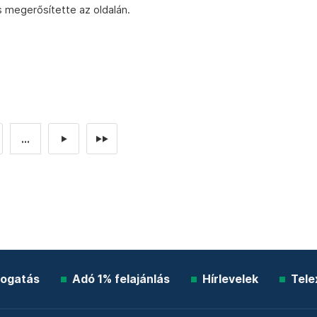
is megerősítette az oldalán.
...
►
►►
ogatás
Adó 1% felajánlás
Hírlevelek
Tele