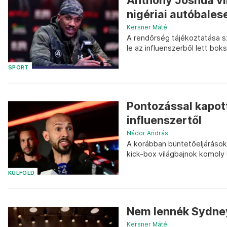
Anthony Joshua vi
nigériai autóbales
Kersner Máté
A rendőrség tájékoztatása s
le az influenszerből lett boks
SPORT
Pontozással kapot
influenszertől
Nádor András
A korábban büntetőeljáráso
kick-box világbajnok komoly
KÜLFÖLD
Nem lennék Sydne
Kersner Máté