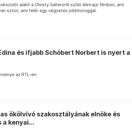
zolót alakít a Christy Saltersről szóló életrajzi filmben, ami
lyan sztori, ami felér egy végzetes jobbhoroggal.
Edina és ifjabb Schóbert Norbert is nyert a
ersenye az RTL-en.
sas ökölvívó szakosztályának elnöke és
 a kenyai...