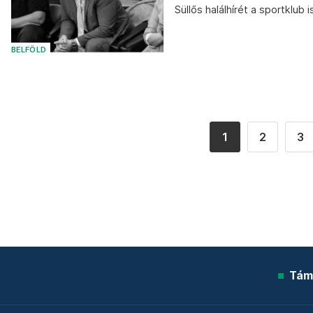
Süllős halálhírét a sportklub 
BELFÖLD
1
2
3
Tám