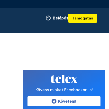
Belépés
Támogatás
Kövess minket Facebookon is!
Követem!