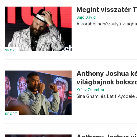
Megint visszatér 
Sajó Dávid
A korábbi nehézsúlyú világba
SPORT
Anthony Joshua ké
világbajnok bokszo
Krász Zsombor
Sina Ghami és Latif Ayodele 
SPORT