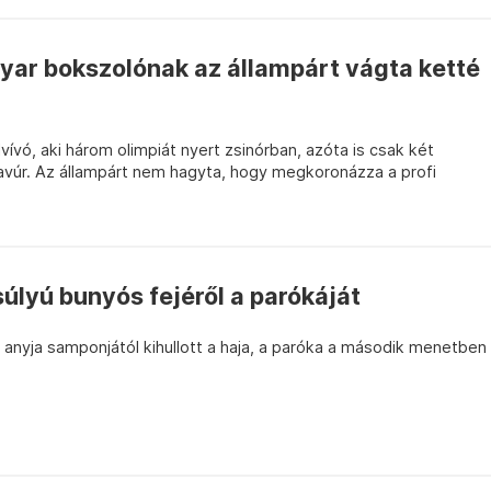
ar bokszolónak az állampárt vágta ketté
vívó, aki három olimpiát nyert zsinórban, azóta is csak két
ravúr. Az állampárt nem hagyta, hogy megkoronázza a profi
úlyú bunyós fejéről a parókáját
az anyja samponjától kihullott a haja, a paróka a második menetben