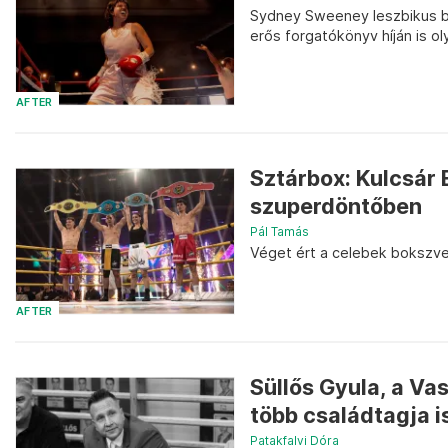
Sydney Sweeney leszbikus boks
erős forgatókönyv híján is o
AFTER
Sztárbox: Kulcsár 
szuperdöntőben
Pál Tamás
Véget ért a celebek bokszv
AFTER
Süllős Gyula, a Va
több családtagja is
Patakfalvi Dóra