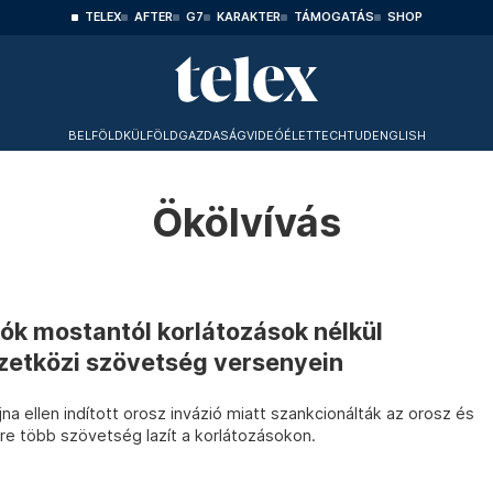
TELEX
AFTER
G7
KARAKTER
TÁMOGATÁS
SHOP
BELFÖLD
KÜLFÖLD
GAZDASÁG
VIDEÓ
ÉLET
TECHTUD
ENGLISH
Ökölvívás
ók mostantól korlátozások nélkül
zetközi szövetség versenyein
a ellen indított orosz invázió miatt szankcionálták az orosz és
re több szövetség lazít a korlátozásokon.