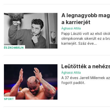
A legnagyobb magy
a karrierjét
Ághassi Attila
Papp László volt az első ököl
olimpikonnak sikerült ez a b
karrierjét. Száz éve...
ÉSZKOMBÁJN
Leütötték a nehézs
Ághassi Attila
A 37 éves Jarrell Millernek 
fogott padlót.
SPORT