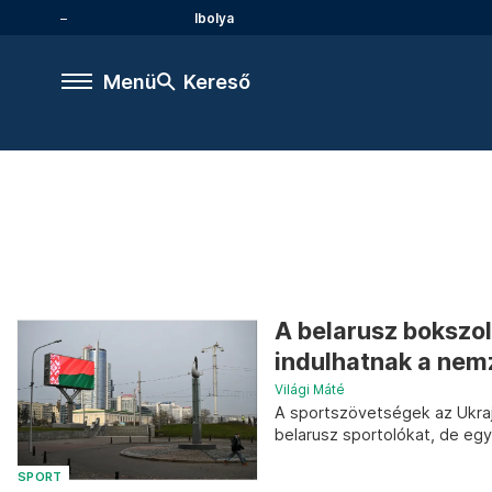
Ibolya
Menü
Kereső
A belarusz bokszol
indulhatnak a nem
Világi Máté
A sportszövetségek az Ukrajn
belarusz sportolókat, de egy
SPORT