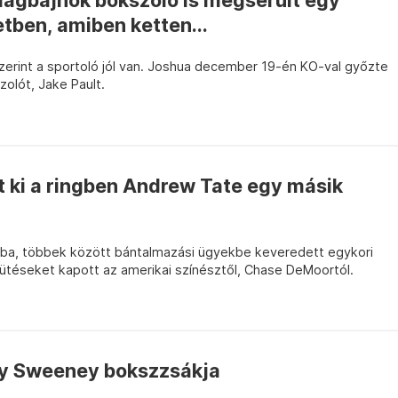
lágbajnok bokszoló is megsérült egy
etben, amiben ketten...
zerint a sportoló jól van. Joshua december 19-én KO-val győzte
zolót, Jake Pault.
t ki a ringben Andrew Tate egy másik
kba, többek között bántalmazási ügyekbe keveredett egykori
 ütéseket kapott az amerikai színésztől, Chase DeMoortól.
y Sweeney bokszzsákja