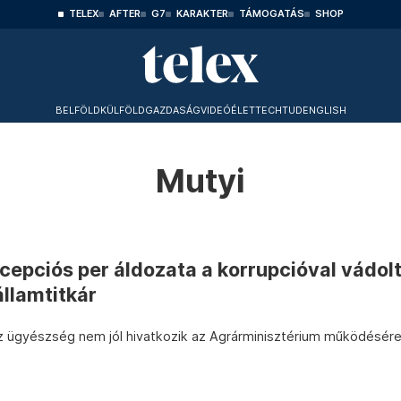
TELEX
AFTER
G7
KARAKTER
TÁMOGATÁS
SHOP
BELFÖLD
KÜLFÖLD
GAZDASÁG
VIDEÓ
ÉLET
TECHTUD
ENGLISH
Mutyi
cepciós per áldozata a korrupcióval vádol
államtitkár
z ügyészség nem jól hivatkozik az Agrárminisztérium működésér