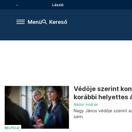
László
Menü
Kereső
Védője szerint kon
korábbi helyettes 
Nádor András
Nagy János védője szerint a
sem.
BELFÖLD