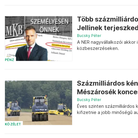
Több százmilliárdo
Jellinek terjeszke
Bucsky Péter
A NER nagyvállalkozói akkor 
közbeszerzéseken.
PÉNZ
Százmilliárdos kén
Mészárosék konces
Bucsky Péter
Éves szinten százmilliárdos
kifizetnie a jobb minőségű a
KÖZÉLET