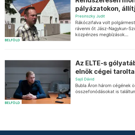
Rendszeresen mondt
pályázatokon, állít
Presinszky Judit
Rákóczifalva volt polgármest
rávenni őt Jász-Nagykun-Szo
közpénzes megbízások...
BELFÖLD
Az ELTE-s gólyatá
elnök cégei taroltak
Sajó Dávid
Bubla Áron három cégének ös
összefonódásokat is találtu
BELFÖLD