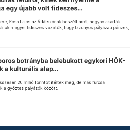
ák felülről, kinek kell nyernie a
ja egy újabb volt fideszes...
ere, Kósa Lajos az Átlátszónak beszélt arról, hogyan akarták
lnok megyei fideszes vezetők, hogy bizonyos pályázati pénzek,
boros botrányba belebukott egykori HÖK-
 a kulturális alap...
szesen 20 millió forintot ítéltek meg, de más furcsa
nk a győztes pályázók között.