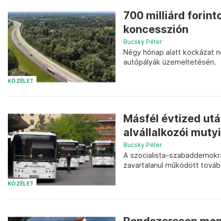
700 milliárd forin
koncesszión
Bucsky Péter
Négy hónap alatt kockázat né
autópályák üzemeltetésén.
KÖZÉLET
Másfél évtized utá
alvállalkozói mutyi
Bucsky Péter
A szocialista-szabaddemokrat
zavartalanul működött továb
KÖZÉLET