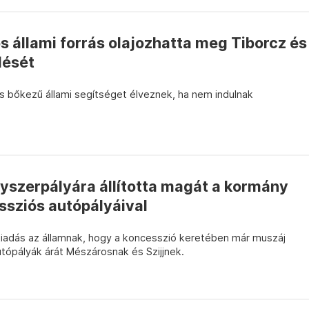
s állami forrás olajozhatta meg Tiborcz és
dését
is bőkezű állami segítséget élveznek, ha nem indulnak
yszerpályára állította magát a kormány
sziós autópályáival
 kiadás az államnak, hogy a koncesszió keretében már muszáj
utópályák árát Mészárosnak és Szijjnek.