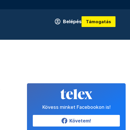
Belépés
Támogatás
t
Kövess minket Facebookon is!
e
Követem!