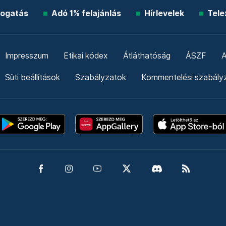
ogatás
Adó 1% felajánlás
Hírlevelek
Tele
Impresszum
Etikai kódex
Átláthatóság
ÁSZF
A
Süti beállítások
Szabályzatok
Kommentelési szabály