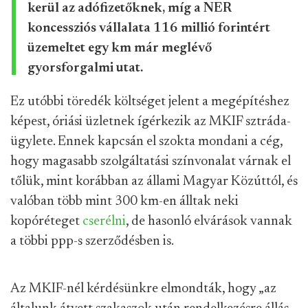
kerül az adófizetőknek, míg a NER
koncessziós vállalata 116 millió forintért
üzemeltet egy km már meglévő
gyorsforgalmi utat.
Ez utóbbi töredék költséget jelent a megépítéshez
képest, óriási üzletnek ígérkezik az MKIF sztráda-
ügylete. Ennek kapcsán el szokta mondani a cég,
hogy magasabb szolgáltatási színvonalat várnak el
tőlük, mint korábban az állami Magyar Közúttól, és
valóban több mint 300 km-en álltak neki
kopóréteget
cserélni
, de hasonló elvárások vannak
a többi ppp-s szerződésben is.
Az MKIF-nél kérdésünkre elmondták, hogy „az