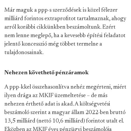
Már maguk a ppp-s szerződések is közel félezer
milliárd forintos extraprofitot tartalmaznak, ahogy
arról korábbi cikkünkben beszámoltunk. Ezért
nem lenne meglepő, ha a kevesebb építési feladatot
jelentő koncesszió még többet termelne a
tulajdonosainak.
Nehezen követhető pénzáramok
A ppp-kkel összehasonlítva nehéz megérteni, miért
ilyen drága az MKIF üzemeltetése – de más
nehezen érthető adat is akad. A költségvetési
beszámoló szerint a magyar állam 2022-ben bruttó
13,5 milliárd (nettó 10,6 milliárd) forintot utalt el.
Eközben az MKIF éves pénzügyi beszámolója