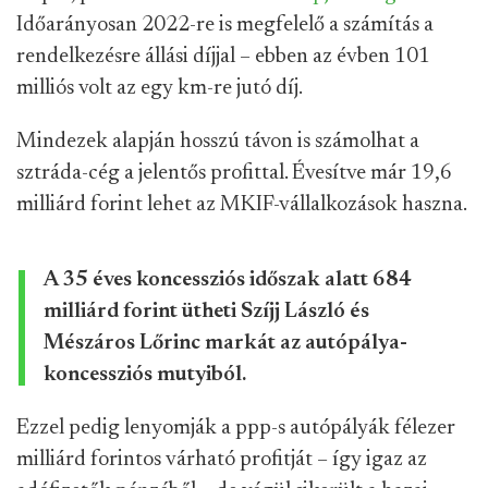
Időarányosan 2022-re is megfelelő a számítás a
rendelkezésre állási díjjal – ebben az évben 101
milliós volt az egy km-re jutó díj.
Mindezek alapján hosszú távon is számolhat a
sztráda-cég a jelentős profittal. Évesítve már 19,6
milliárd forint lehet az MKIF-vállalkozások haszna.
A 35 éves koncessziós időszak alatt 684
milliárd forint ütheti Szíjj László és
Mészáros Lőrinc markát az autópálya-
koncessziós mutyiból.
Ezzel pedig lenyomják a ppp-s autópályák félezer
milliárd forintos várható profitját – így igaz az