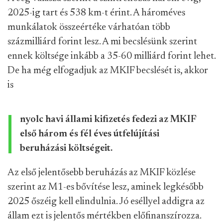
2025-ig tart és 538 km-t érint. A hároméves
munkálatok összeértéke várhatóan több
százmilliárd forint lesz. A mi becslésünk szerint
ennek költsége inkább a 35-60 milliárd forint lehet.
De ha még elfogadjuk az MKIF becslését is, akkor
is
nyolc havi állami kifizetés fedezi az MKIF
első három és fél éves útfelújítási
beruházási költségeit.
Az első jelentősebb beruházás az MKIF közlése
szerint az M1-es bővítése lesz, aminek legkésőbb
2025 őszéig kell elindulnia. Jó eséllyel addigra az
állam ezt is jelentős mértékben előfinanszírozza.