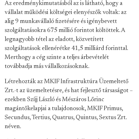
Az eredménykimutatásból az is látható, hogy a
vállalat működési költségei elenyészők voltak: az
alig 9 munkavállaló fizetésére és igénybevett
szolgáltatásokra 675 millió forintot költöttek. A
legnagyobb tétel az eladott, közvetített
szolgáltatások ellenérétke 41,5 milliárd forinttal.
Merthogy a cég szinte a teljes árbevételét
továbbadja más vállalkozásoknak.
Létrehozták az MKIF Infrastruktúra Üzemeltető
Zrt.-t az üzemeltetésre, és hat fejlesztő társaságot –
ezekben Szíjj László és Mészáros Lőrinc
magántőkelapjai a tulajdonosok, MKIF Primus,
Secundus, Tertius, Quatrus, Quintus, Sextus Zrt.
néven.