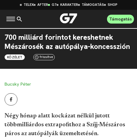
TELEX
AFTER
G7
KARAKTER
TÁMOGATÁS
SHOP
Támogatás
700 milliárd forintot kereshetnek
Mészárosék az autópálya-koncesszión
frissítve
KÖZÉLET
Bucsky Péter
Négy hónap alatt kockázat nélkül jutott
többmilliárdos extrapofithoz a Szíjj-Mészáros
páros az autópályák üzemeltetésén.