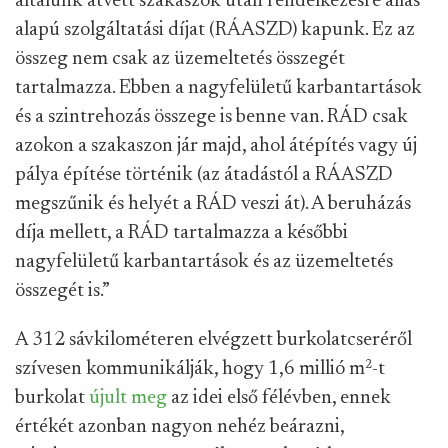
általunk átvett szakaszok után rendelkezésre állás
alapú szolgáltatási díjat (RÁASZD) kapunk. Ez az
összeg nem csak az üzemeltetés összegét
tartalmazza. Ebben a nagyfelületű karbantartások
és a szintrehozás összege is benne van. RÁD csak
azokon a szakaszon jár majd, ahol átépítés vagy új
pálya építése történik (az átadástól a RÁASZD
megszűnik és helyét a RÁD veszi át). A beruházás
díja mellett, a RÁD tartalmazza a későbbi
nagyfelületű karbantartások és az üzemeltetés
összegét is.”
A 312 sávkilométeren elvégzett burkolatcseréről
szívesen kommunikálják, hogy 1,6 millió m
2
-t
burkolat
újult meg
az idei első félévben, ennek
értékét azonban nagyon nehéz beárazni,