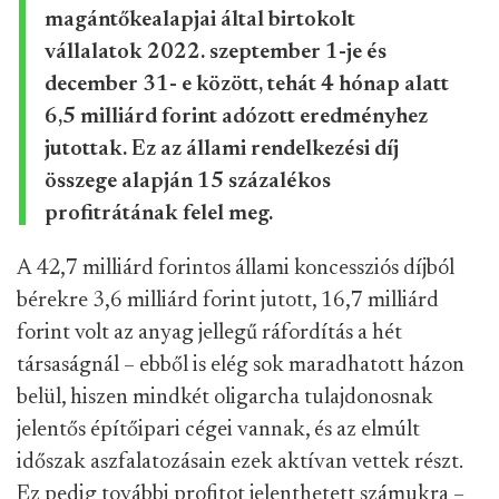
magántőkealapjai által birtokolt
vállalatok 2022. szeptember 1-je és
december 31- e között, tehát 4 hónap alatt
6,5 milliárd forint adózott eredményhez
jutottak. Ez az állami rendelkezési díj
összege alapján 15 százalékos
profitrátának felel meg.
A 42,7 milliárd forintos állami koncessziós díjból
bérekre 3,6 milliárd forint jutott, 16,7 milliárd
forint volt az anyag jellegű ráfordítás a hét
társaságnál – ebből is elég sok maradhatott házon
belül, hiszen mindkét oligarcha tulajdonosnak
jelentős építőipari cégei vannak, és az elmúlt
időszak aszfalatozásain ezek aktívan vettek részt.
Ez pedig további profitot jelenthetett számukra –