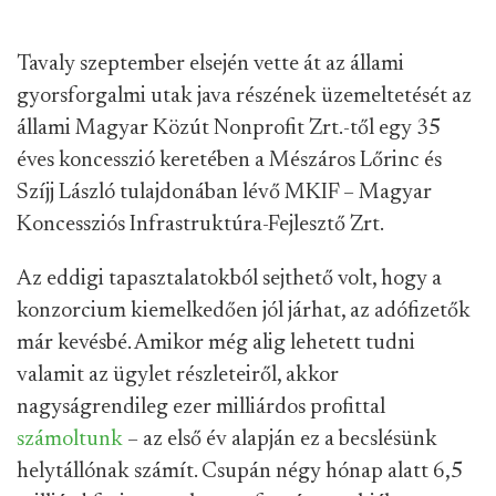
Tavaly szeptember elsején vette át az állami
gyorsforgalmi utak java részének üzemeltetését az
állami Magyar Közút Nonprofit Zrt.-től egy 35
éves koncesszió keretében a Mészáros Lőrinc és
Szíjj László tulajdonában lévő MKIF – Magyar
Koncessziós Infrastruktúra-Fejlesztő Zrt.
Az eddigi tapasztalatokból sejthető volt, hogy a
konzorcium kiemelkedően jól járhat, az adófizetők
már kevésbé. Amikor még alig lehetett tudni
valamit az ügylet részleteiről, akkor
nagyságrendileg ezer milliárdos profittal
számoltunk
– az első év alapján ez a becslésünk
helytállónak számít. Csupán négy hónap alatt 6,5