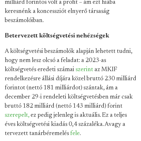
milliárd forintos volt a profit – ám ezt hiába
keresnénk a koncessziót elnyerő társaság
beszámolóiban.
Betervezett költségvetési nehézségek
A költségvetési beszámolók alapján lehetett tudni,
hogy nem lesz olcsó a feladat: a 2023-as
költségvetés eredeti számai
szerint
az MKIF
rendelkezésre állási díjára közel bruttó 230 milliárd
forintot (nettó 181 milliárdot) szántak, ám a
december 29-i rendeleti költségvetésben már csak
bruttó 182 milliárd (nettó 143 milliárd) forint
szerepelt,
ez pedig jelenleg is aktuális. Ez a teljes
éves költségvetési kiadás 0,4 százaléka. Avagy a
tervezett tanárbéremelés
fele
.