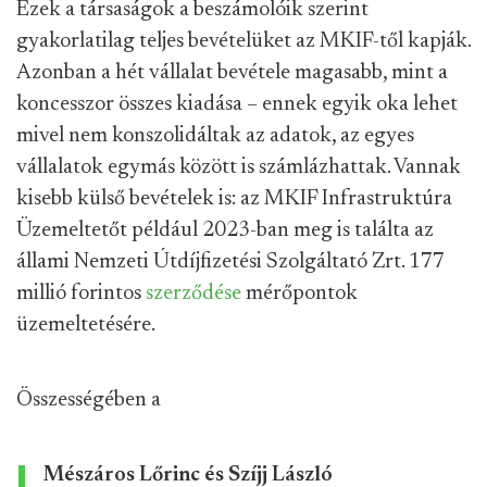
Ezek a társaságok a beszámolóik szerint
gyakorlatilag teljes bevételüket az MKIF-től kapják.
Azonban a hét vállalat bevétele magasabb, mint a
koncesszor összes kiadása – ennek egyik oka lehet
mivel nem konszolidáltak az adatok, az egyes
vállalatok egymás között is számlázhattak. Vannak
kisebb külső bevételek is: az MKIF Infrastruktúra
Üzemeltetőt például 2023-ban meg is találta az
állami Nemzeti Útdíjfizetési Szolgáltató Zrt. 177
millió forintos
szerződése
mérőpontok
üzemeltetésére.
Összességében a
Mészáros Lőrinc és Szíjj László