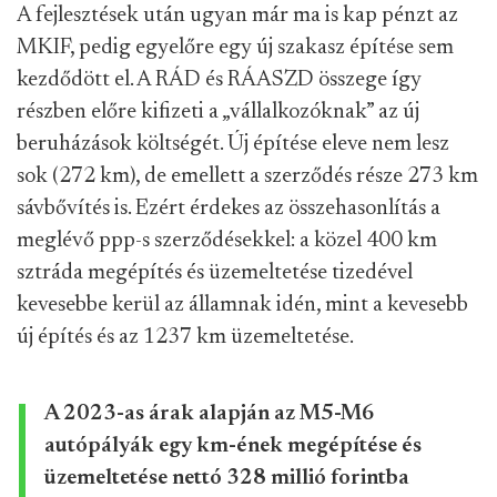
A fejlesztések után ugyan már ma is kap pénzt az
MKIF, pedig egyelőre egy új szakasz építése sem
kezdődött el. A RÁD és RÁASZD összege így
részben előre kifizeti a „vállalkozóknak” az új
beruházások költségét. Új építése eleve nem lesz
sok (272 km), de emellett a szerződés része 273 km
sávbővítés is. Ezért érdekes az összehasonlítás a
meglévő ppp-s szerződésekkel: a közel 400 km
sztráda megépítés és üzemeltetése tizedével
kevesebbe kerül az államnak idén, mint a kevesebb
új építés és az 1237 km üzemeltetése.
A 2023-as árak alapján az M5-M6
autópályák egy km-ének megépítése és
üzemeltetése nettó 328 millió forintba