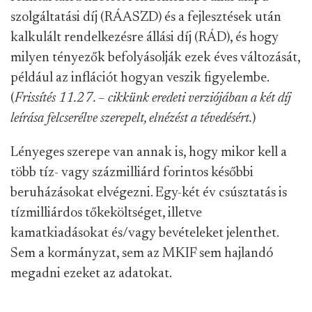
szolgáltatási díj (RÁASZD) és a fejlesztések után
kalkulált rendelkezésre állási díj (RÁD), és hogy
milyen tényezők befolyásolják ezek éves változását,
például az inflációt hogyan veszik figyelembe.
(
Frissítés 11.27. – cikkünk eredeti verziójában a két díj
leírása felcserélve szerepelt, elnézést a tévedésért.
)
Lényeges szerepe van annak is, hogy mikor kell a
több tíz- vagy százmilliárd forintos későbbi
beruházásokat elvégezni. Egy-két év csúsztatás is
tízmilliárdos tőkeköltséget, illetve
kamatkiadásokat és/vagy bevételeket jelenthet.
Sem a kormányzat, sem az MKIF sem hajlandó
megadni ezeket az adatokat.