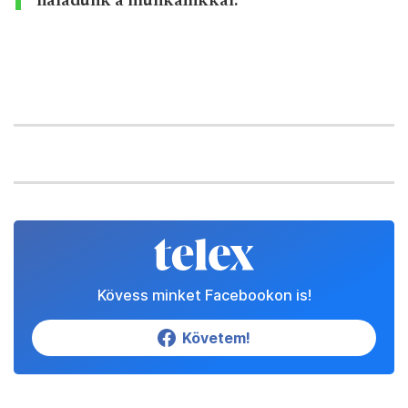
haladunk a munkáinkkal.
Kövess minket Facebookon is!
Követem!