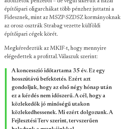
adófizetők pénzéből – de végül sikerült a hazai
építőipari oligarchákat több pénzhez juttatni a
Fidesznek, mint az MSZP-SZDSZ kormányoknak
az orosz-osztrák Strabag vezette külföldi
építőipari cégek körét.
Megkéredeztük az MKIF-t, hogy mennyire
elégedettek a profittal. Válaszuk szerint:
A koncesszió időtartama 35 év. Ez egy
hosszútávú befektetés. Ezért azt
gondoljuk, hogy az első négy hónap után
ez a kérdés nem időszerű. A cél, hogy a
közlekedők jó minőségű utakon
közlekedhessenek. Mi ezért dolgozunk. A
Fejlesztési Terv szerint, tervszerűen