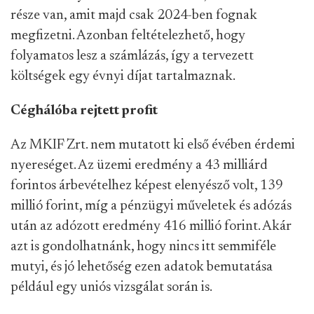
része van, amit majd csak 2024-ben fognak
megfizetni. Azonban feltételezhető, hogy
folyamatos lesz a számlázás, így a tervezett
költségek egy évnyi díjat tartalmaznak.
Céghálóba rejtett profit
Az MKIF Zrt. nem mutatott ki első évében érdemi
nyereséget. Az üzemi eredmény a 43 milliárd
forintos árbevételhez képest elenyésző volt, 139
millió forint, míg a pénzügyi műveletek és adózás
után az adózott eredmény 416 millió forint. Akár
azt is gondolhatnánk, hogy nincs itt semmiféle
mutyi, és jó lehetőség ezen adatok bemutatása
például egy uniós vizsgálat során is.