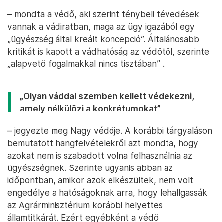
– mondta a védő, aki szerint ténybeli tévedések
vannak a vádiratban, maga az ügy igazából egy
„ügyészség által kreált koncepció”. Általánosabb
kritikát is kapott a vádhatóság az védőtől, szerinte
„alapvető fogalmakkal nincs tisztában” .
„Olyan váddal szemben kellett védekezni,
amely nélkülözi a konkrétumokat”
– jegyezte meg Nagy védője. A korábbi tárgyaláson
bemutatott hangfelvételekről azt mondta, hogy
azokat nem is szabadott volna felhasználnia az
ügyészségnek. Szerinte ugyanis abban az
időpontban, amikor azok elkészültek, nem volt
engedélye a hatóságoknak arra, hogy lehallgassák
az Agrárminisztérium korábbi helyettes
államtitkárát. Ezért egyébként a védő