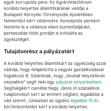
egyik korrupciós pere. Az Agrárminisztérium
korábbi helyettes államtitkárának védője a
Budapest Környéki Törvényszék épületében
felmentést kért védencére. Koncepciós perként
festette le a védence elleni büntetőeljárást,
perbeszéde több pontján is kritizálta az
ügyészséget.
Tulajdonrész a pályázatért
A korábbi helyettes államtitkárt az ügyészség azzal
vádolja, hogy felajánlotta a vegyes gazdálkodással
foglalkozó B. Szilárdnak, hogy „hivatali helyzetével
visszaélve” segít neki egy
pályázat elnyerésében
.
Segítségéért cserébe Nagy János öt százalékos
tulajdonrészt kért az érintett cégben, legalábbis a
vád szerint. Júniusban az ügyész
legalább 10 év
börtönbüntetést kért a korábbi helyettes