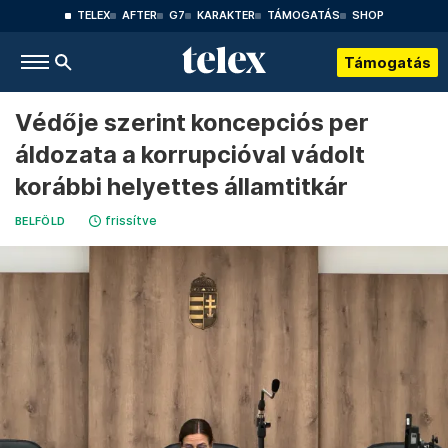
TELEX
AFTER
G7
KARAKTER
TÁMOGATÁS
SHOP
Támogatás
Védője szerint koncepciós per
áldozata a korrupcióval vádolt
korábbi helyettes államtitkár
frissítve
BELFÖLD