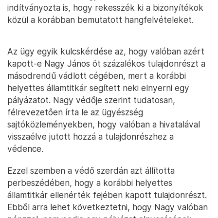
indítványozta is, hogy rekesszék ki a bizonyítékok
közül a korábban bemutatott hangfelvételeket.
Az ügy egyik kulcskérdése az, hogy valóban azért
kapott-e Nagy János öt százalékos tulajdonrészt a
másodrendű vádlott cégében, mert a korábbi
helyettes államtitkár segített neki elnyerni egy
pályázatot. Nagy védője szerint tudatosan,
félrevezetően írta le az ügyészség
sajtóközleményekben, hogy valóban a hivatalával
visszaélve jutott hozzá a tulajdonrészhez a
védence.
Ezzel szemben a védő szerdán azt állította
perbeszédében, hogy a korábbi helyettes
államtitkár ellenérték fejében kapott tulajdonrészt.
Ebből arra lehet következtetni, hogy Nagy valóban