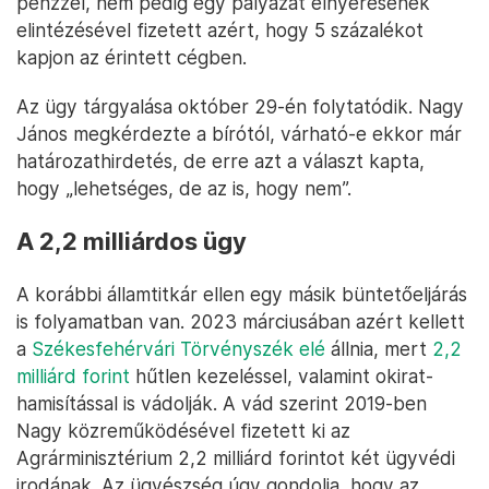
pénzzel, nem pedig egy pályázat elnyerésének
elintézésével fizetett azért, hogy 5 százalékot
kapjon az érintett cégben.
Az ügy tárgyalása október 29-én folytatódik. Nagy
János megkérdezte a bírótól, várható-e ekkor már
határozathirdetés, de erre azt a választ kapta,
hogy „lehetséges, de az is, hogy nem”.
A 2,2 milliárdos ügy
A korábbi államtitkár ellen egy másik büntetőeljárás
is folyamatban van. 2023 márciusában azért kellett
a
Székesfehérvári Törvényszék elé
állnia, mert
2,2
milliárd forint
hűtlen kezeléssel, valamint okirat-
hamisítással is vádolják. A vád szerint 2019-ben
Nagy közreműködésével fizetett ki az
Agrárminisztérium 2,2 milliárd forintot két ügyvédi
irodának. Az ügyészség úgy gondolja, hogy az