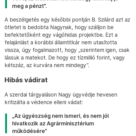
meg a pénzt”.
A beszélgetés egy későbbi pontján B. Szilárd azt az
ötletet is bedobta Nagynak, hogy szálljon be
befektetőként egy vágóhidas projektbe. Ezt a
felajánlást a korábbi államtitkár nem utasította
vissza, úgy fogalmazott, hogy „szerintem igen, csak
lássuk a matekot. De hogy ez tízmillió forint, vagy
kétszáz, az kurvára nem mindegy”.
Hibás vádirat
A szerdai tárgyaláson Nagy ügyvédje hevesen
kritizálta a védence elleni vádat:
„Az ügyészség nem ismeri, és nem jól
hivatkozik az Agrárminisztérium
működésére”