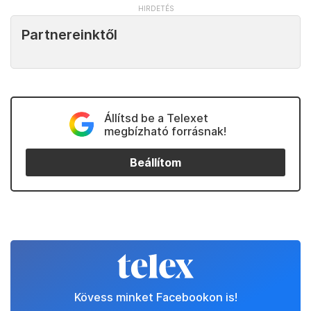
Partnereinktől
Állítsd be a Telexet
megbízható forrásnak!
Beállítom
Kövess minket Facebookon is!