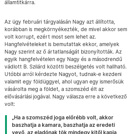
államtitkárra.
Az ügy februári tárgyalásán Nagy azt állította,
korábban is megkörnyékezték, de mivel akkor sem
volt korrupt, ezért most sem lehet az.
Hangfelvételeket is bemutattak ekkor, amelyek
Nagy szerint az ő ártatlanságát bizonyították. Az
egyik hangfelvételen egy Nagy és a másodrendű
vádlott B. Szilárd közötti beszélgetés volt hallható.
Utóbbi arról kérdezte Nagyot, tudnak-e kezdeni
valamit egy földüggyel, ahol ugyan egy ismerősük
vásárolta meg a földet, a szomszéd élt az
elővásárlási jogával. Nagy válasza erre a következő
volt:
„Ha a szomszéd joga előrébb volt, akkor
baszhatja a kamara, baszhatja az eredeti
vevő, az eladónak tök mindegy kitől kapja