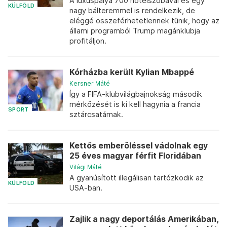
A luxuspálya 700 hotelszobával és egy
KÜLFÖLD
nagy bálteremmel is rendelkezik, de
eléggé összeférhetetlennek tűnik, hogy az
állami programból Trump magánklubja
profitáljon.
Kórházba került Kylian Mbappé
Kersner Máté
Így a FIFA-klubvilágbajnokság második
mérkőzését is ki kell hagynia a francia
SPORT
sztárcsatárnak.
Kettős emberöléssel vádolnak egy
25 éves magyar férfit Floridában
Világi Máté
A gyanúsított illegálisan tartózkodik az
KÜLFÖLD
USA-ban.
Zajlik a nagy deportálás Amerikában,