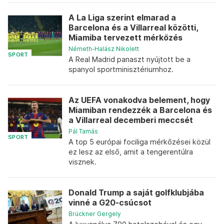
A La Liga szerint elmarad a
Barcelona és a Villarreal közötti,
Miamiba tervezett mérkőzés
Németh-Halász Nikolett
SPORT
A Real Madrid panaszt nyújtott be a
spanyol sportminisztériumhoz.
Az UEFA vonakodva belement, hogy
Miamiban rendezzék a Barcelona és
a Villarreal decemberi meccsét
Pál Tamás
SPORT
A top 5 európai fociliga mérkőzései közül
ez lesz az első, amit a tengerentúlra
visznek.
Donald Trump a saját golfklubjába
vinné a G20-csúcsot
Brückner Gergely