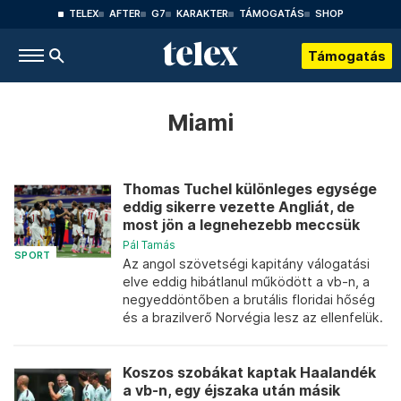
TELEX
AFTER
G7
KARAKTER
TÁMOGATÁS
SHOP
Támogatás
Miami
Thomas Tuchel különleges egysége
eddig sikerre vezette Angliát, de
most jön a legnehezebb meccsük
Pál Tamás
SPORT
Az angol szövetségi kapitány válogatási
elve eddig hibátlanul működött a vb-n, a
negyeddöntőben a brutális floridai hőség
és a brazilverő Norvégia lesz az ellenfelük.
Koszos szobákat kaptak Haalandék
a vb-n, egy éjszaka után másik