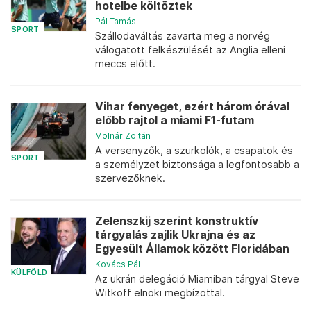
hotelbe költöztek
Pál Tamás
SPORT
Szállodaváltás zavarta meg a norvég
válogatott felkészülését az Anglia elleni
meccs előtt.
Vihar fenyeget, ezért három órával
előbb rajtol a miami F1-futam
Molnár Zoltán
A versenyzők, a szurkolók, a csapatok és
SPORT
a személyzet biztonsága a legfontosabb a
szervezőknek.
Zelenszkij szerint konstruktív
tárgyalás zajlik Ukrajna és az
Egyesült Államok között Floridában
Kovács Pál
KÜLFÖLD
Az ukrán delegáció Miamiban tárgyal Steve
Witkoff elnöki megbízottal.