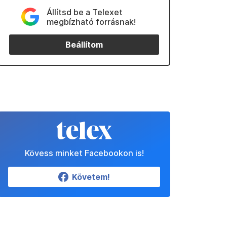
Állítsd be a Telexet
megbízható forrásnak!
Beállítom
Kövess minket Facebookon is!
Követem!