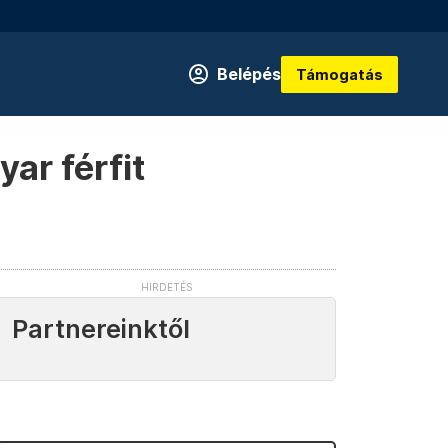
Belépés
Támogatás
ar férfit
Partnereinktől