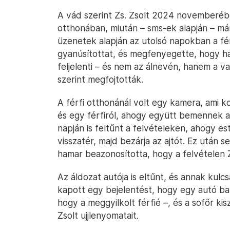
A vád szerint Zs. Zsolt 2024 novemberébe
otthonában, miután – sms-ek alapján – már
üzenetek alapján az utolsó napokban a fér
gyanúsítottat, és megfenyegette, hogy ha 
feljelenti – és nem az álnevén, hanem a va
szerint megfojtották.
A férfi otthonánál volt egy kamera, ami k
és egy férfiról, ahogy együtt bemennek a 
napján is feltűnt a felvételeken, ahogy 
visszatér, majd bezárja az ajtót. Ez után
hamar beazonosította, hogy a felvételen Zs
Az áldozat autója is eltűnt, és annak kulc
kapott egy bejelentést, hogy egy autó bal
hogy a meggyilkolt férfié –, és a sofőr kis
Zsolt ujjlenyomatait.