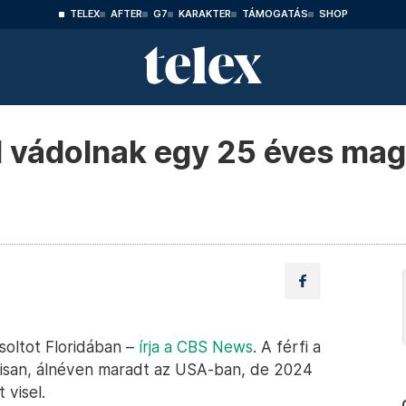
TELEX
AFTER
G7
KARAKTER
TÁMOGATÁS
SHOP
 vádolnak egy 25 éves magy
Zsoltot Floridában –
írja a CBS News
. A férfi a
gálisan, álnéven maradt az USA-ban, de 2024
 visel.