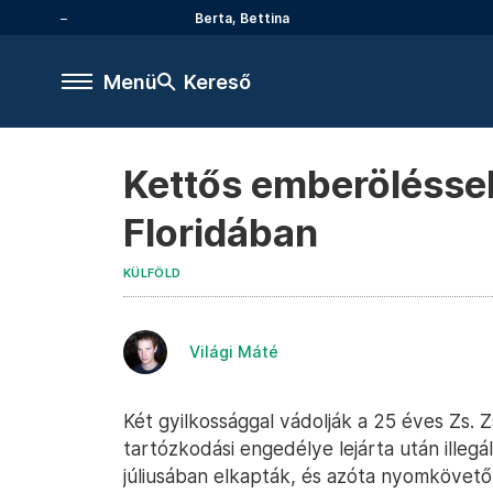
Berta, Bettina
Menü
Kereső
Kettős emberöléssel
Floridában
KÜLFÖLD
Világi Máté
Két gyilkossággal vádolják a 25 éves Zs. 
tartózkodási engedélye lejárta után ille
júliusában elkapták, és azóta nyomkövetőt