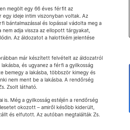
n megölt egy 66 éves férfit az
 egy ideje intim viszonyban voltak. Az
fi bántalmazással és lopással vádolta meg a
nem adja vissza az ellopott tárgyakat,
lódin. Az áldozatot a halottkém jelentése
orábban már készített felvételt az áldozatról
lakásba, és ugyanez a férfi a gyilkosság
este bemegy a lakásba, többször kimegy és
 senki nem ment be a lakásba. A rendőrség
. Zsolt látható.
sai is. Még a gyilkosság estéjén a rendőrség
esetet okozott – amiről később kiderült,
zállt és elfutott. Az autóban megtalálták Zs.