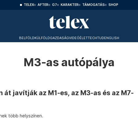
TELEX
AFTER
G7
KARAKTER
TÁMOGATÁS
SHOP
BELFÖLD
KÜLFÖLD
GAZDASÁG
VIDEÓ
ÉLET
TECHTUD
ENGLISH
M3-as autópálya
n át javítják az M1-es, az M3-as és az M7-
nek több helyszínen.