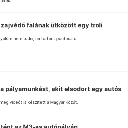
ültek.
zajvédő falának ütközött egy troli
gyelőre nem tudni, mi történt pontosan.
 a pályamunkást, akit elsodort egy autós
még videót is készített a Magyar Közút.
rtént az M3-as autópályán