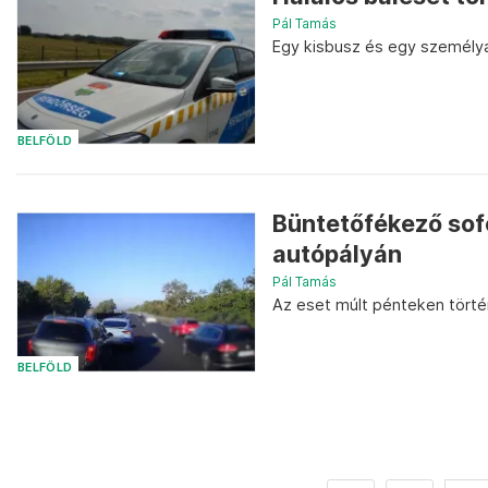
Pál Tamás
Egy kisbusz és egy személy
BELFÖLD
Büntetőfékező sofő
autópályán
Pál Tamás
Az eset múlt pénteken törté
BELFÖLD