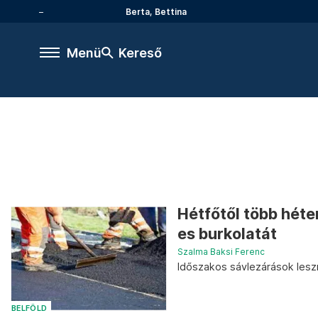
Berta, Bettina
Menü
Kereső
Hétfőtől több héte
es burkolatát
Szalma Baksi Ferenc
Időszakos sávlezárások lesz
BELFÖLD