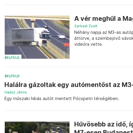
A vér meghűl a Ma
Sarkadi Zsolt
Néhány napja az M3-as autóp
áttörve, a szembejövő sávok
videóra vette.
BELFÖLD
BELFÖLD
Halálra gázoltak egy autómentőst az M3
Haász János
Egy műszaki hibás autót mentett Pócspetri térségében.
Hűvösebb az idő, í
M7-esen Budapest 