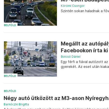
Körömi Csongor
Szintén sokan haladnak a főv
BELFÖLD
Megállt az autópál
Facebookon írta ki 
Bolcsó Dániel
Egy férfi a fiával autózott 
gyerekét. Az eset után kiaka
BELFÖLD
BELFÖLD
Négy autó ütközött az M3-ason Nyíregyhá
Barnóczki Brigitta