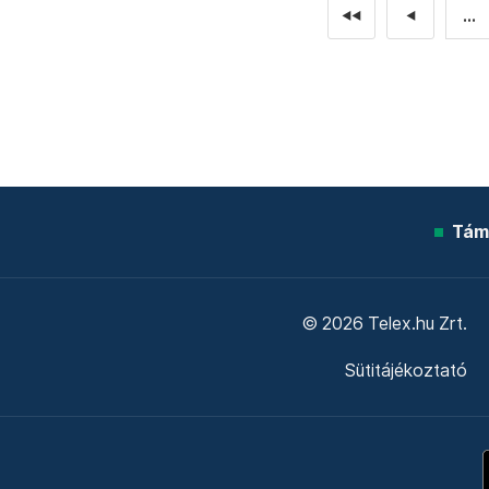
...
◄◄
◄
Tám
© 2026 Telex.hu Zrt.
Sütitájékoztató