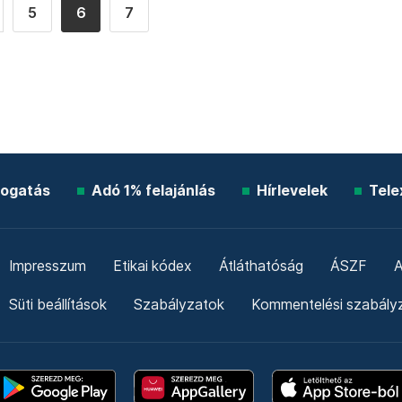
5
6
7
ogatás
Adó 1% felajánlás
Hírlevelek
Tele
Impresszum
Etikai kódex
Átláthatóság
ÁSZF
A
Süti beállítások
Szabályzatok
Kommentelési szabály