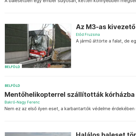
A balesetben egy ember súlyosan, ketten könnyebben megsér
Az M3-as kivezető 
Előd Fruzsina
A jármű áttörte a falat, de e
BELFÖLD
BELFÖLD
Mentőhelikopterrel szállították kórházba
Bakró-Nagy Ferenc
Nem ez az első ilyen eset, a karbantartók védelme érdekében 
Halálos baleset tö