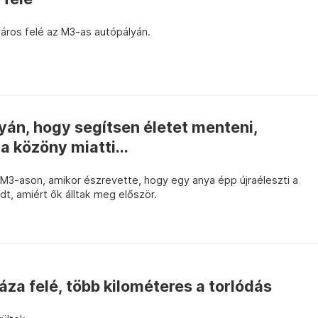
áros felé az M3-as autópályán.
yán, hogy segítsen életet menteni,
a közöny miatti...
az M3-ason, amikor észrevette, hogy egy anya épp újraéleszti a
dt, amiért ők álltak meg először.
za felé, több kilométeres a torlódás