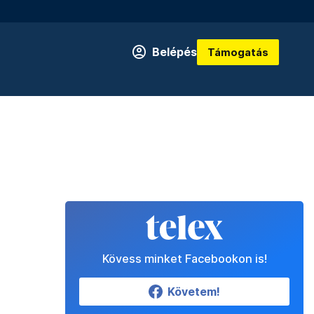
Belépés
Támogatás
Kövess minket Facebookon is!
Követem!