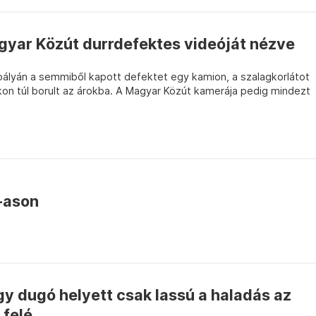
gyar Közút durrdefektes videóját nézve
ályán a semmiből kapott defektet egy kamion, a szalagkorlátot
on túl borult az árokba. A Magyar Közút kamerája pedig mindezt
-ason
gy dugó helyett csak lassú a haladás az
felé