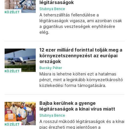
légitársaságok
Stubnya Bence
KÖZÉLET
A teherszállítás fellendülése a
légitársaságok vigasza, ami azonban csak
a gigantikus veszteségek enyhítésére
elég.
12 ezer milliárd forinttal tolják meg a
környezetszennyezést az európai
országok
Bucsky Péter
KÖZÉLET
Másra is lehetne költeni ezt a hatalmas
pénzt, mint a leginkább környezetkárosító
közlekedési forma támogatására.
Bajba kerülnek a gyenge
légitársaságok a kínai vírus miatt
Stubnya Bence
A rosszul működő légitársaságok és a kínai
KÖZÉLET
piac érezheti meg jelentősen a