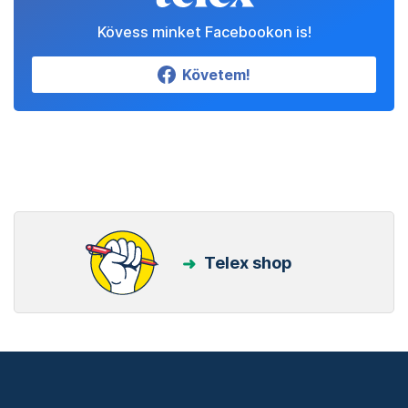
Kövess minket Facebookon is!
Követem!
Telex shop