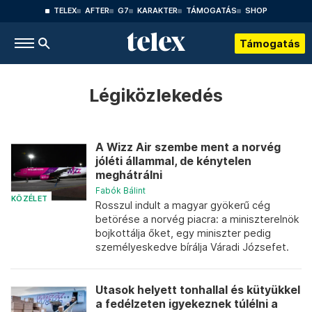
TELEX
AFTER
G7
KARAKTER
TÁMOGATÁS
SHOP
Támogatás
Légiközlekedés
A Wizz Air szembe ment a norvég
jóléti állammal, de kénytelen
meghátrálni
Fabók Bálint
KÖZÉLET
Rosszul indult a magyar gyökerű cég
betörése a norvég piacra: a miniszterelnök
bojkottálja őket, egy miniszter pedig
személyeskedve bírálja Váradi Józsefet.
Utasok helyett tonhallal és kütyükkel
a fedélzeten igyekeznek túlélni a