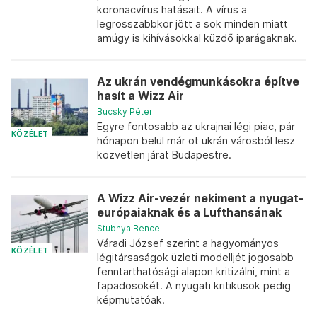
koronacvírus hatásait. A vírus a
legrosszabbkor jött a sok minden miatt
amúgy is kihívásokkal küzdő iparágaknak.
Az ukrán vendégmunkásokra építve
hasít a Wizz Air
Bucsky Péter
Egyre fontosabb az ukrajnai légi piac, pár
KÖZÉLET
hónapon belül már öt ukrán városból lesz
közvetlen járat Budapestre.
A Wizz Air-vezér nekiment a nyugat-
európaiaknak és a Lufthansának
Stubnya Bence
Váradi József szerint a hagyományos
KÖZÉLET
légitársaságok üzleti modelljét jogosabb
fenntarthatósági alapon kritizálni, mint a
fapadosokét. A nyugati kritikusok pedig
képmutatóak.