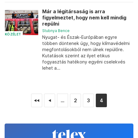
Már a légitársaság is arra
figyelmeztet, hogy nem kell mindig
repülni
Stubnya Bence
KÖZÉLET
Nyugat- és Észak-Európában egyre
többen döntenek úgy, hogy klímavédelmi
megfontolásokból nem ülnek repülőre.
Kutatások szerint az ilyet etikus
fogyasztás hatékony egyéni cselekvés
lehet a...
...
2
3
4
◄◄
◄