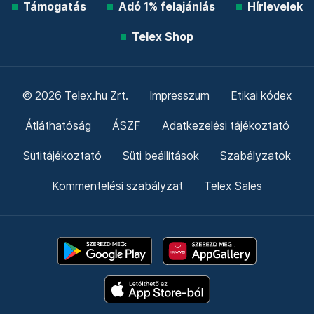
Támogatás
Adó 1% felajánlás
Hírlevelek
Telex Shop
© 2026 Telex.hu Zrt.
Impresszum
Etikai kódex
Átláthatóság
ÁSZF
Adatkezelési tájékoztató
Sütitájékoztató
Süti beállítások
Szabályzatok
Kommentelési szabályzat
Telex Sales