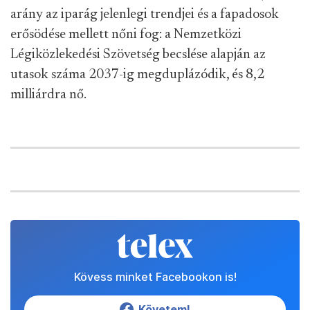
arány az iparág jelenlegi trendjei és a fapadosok
erősödése mellett nőni fog: a Nemzetközi
Légiközlekedési Szövetség becslése alapján az
utasok száma 2037-ig megduplázódik, és 8,2
milliárdra nő.
Kövess minket Facebookon is!
Követem!