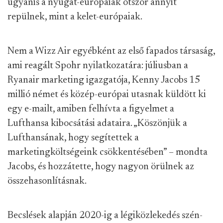
ugyanis a nyugat-európaiak ötször annyit
repülnek, mint a kelet-európaiak.
Nem a Wizz Air egyébként az első fapados társaság,
ami reagált Spohr nyilatkozatára: júliusban a
Ryanair marketing igazgatója, Kenny Jacobs 15
millió német és közép-európai utasnak küldött ki
egy e-mailt, amiben felhívta a figyelmet a
Lufthansa kibocsátási adataira. „Köszönjük a
Lufthansának, hogy segítettek a
marketingköltségeink csökkentésében” – mondta
Jacobs, és hozzátette, hogy nagyon örülnek az
összehasonlításnak.
Becslések alapján 2020-ig a légiközlekedés szén-