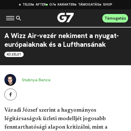
TELEX
AFTER
G7
KARAKTER
TÁMOGATÁS
SHOP
Támogatás
A Wizz Air-vezér nekiment a nyugat-
európaiaknak és a Lufthansának
KÖZÉLET
Stubnya Bence
Váradi József szerint a hagyományos
légitársaságok üzleti modelljét jogosabb
fenntarthatósági alapon kritizálni, mint a