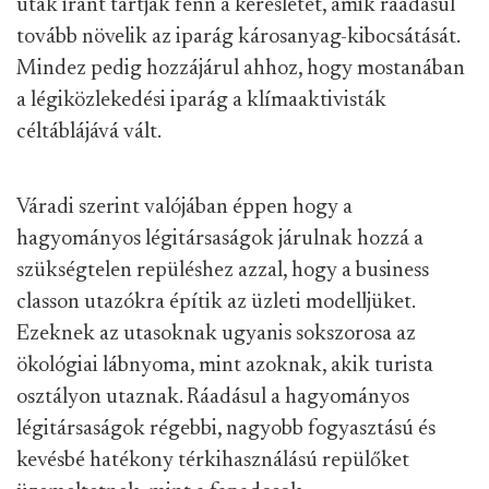
utak iránt tartják fenn a keresletet, amik ráadásul
tovább növelik az iparág károsanyag-kibocsátását.
Mindez pedig hozzájárul ahhoz, hogy mostanában
a légiközlekedési iparág a klímaaktivisták
céltáblájává vált.
Váradi szerint valójában éppen hogy a
hagyományos légitársaságok járulnak hozzá a
szükségtelen repüléshez azzal, hogy a business
classon utazókra építik az üzleti modelljüket.
Ezeknek az utasoknak ugyanis sokszorosa az
ökológiai lábnyoma, mint azoknak, akik turista
osztályon utaznak. Ráadásul a hagyományos
légitársaságok régebbi, nagyobb fogyasztású és
kevésbé hatékony térkihasználású repülőket