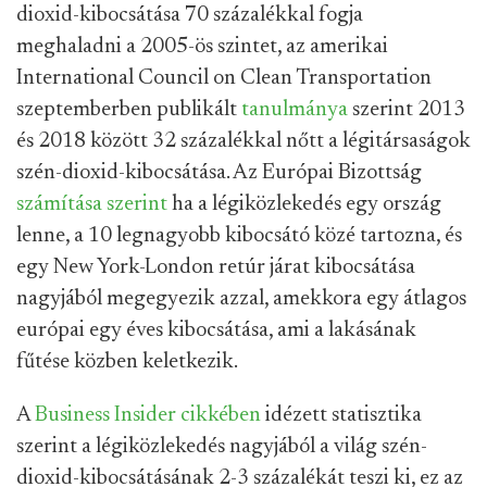
dioxid-kibocsátása 70 százalékkal fogja
meghaladni a 2005-ös szintet, az amerikai
International Council on Clean Transportation
szeptemberben publikált
tanulmánya
szerint 2013
és 2018 között 32 százalékkal nőtt a légitársaságok
szén-dioxid-kibocsátása. Az Európai Bizottság
számítása szerint
ha a légiközlekedés egy ország
lenne, a 10 legnagyobb kibocsátó közé tartozna, és
egy New York-London retúr járat kibocsátása
nagyjából megegyezik azzal, amekkora egy átlagos
európai egy éves kibocsátása, ami a lakásának
fűtése közben keletkezik.
A
Business Insider cikkében
idézett statisztika
szerint a légiközlekedés nagyjából a világ szén-
dioxid-kibocsátásának 2-3 százalékát teszi ki, ez az