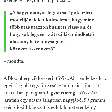
üzemeltetnek, mint a fapadosok.
„A hagyományos légitársaságok üzleti
modelljének két kulcseleme, hogy minél
több utas utazzon business class-on, és
hogy sok legyen az átszállás: mindkettő
alacsony hatékonyságú és
környezetszennyező”
– mondta.
A Bloomberg cikke szerint Wizz Air rendelkezik az
egyik legjobb egy főre eső szén-dioxid-kibocsátási
adattal az iparágban. Ugyanis amíg a Wizz Air
járatain egy utasra átlagosan nagyjából 59 gramm
szén-dioxid-kibocsátás esik kilométerenként,
*