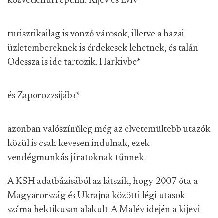
közvetlenül repülni: Kijev és Lviv
*
turisztikailag is vonzó városok, illetve a hazai
üzletembereknek is érdekesek lehetnek, és talán
Odessza is ide tartozik. Harkivbe
*
és Zaporozzsijába
*
azonban valószínűleg még az elvetemültebb utazók
közül is csak kevesen indulnak, ezek
vendégmunkás járatoknak tűnnek.
A KSH adatbázisából az látszik, hogy 2007 óta a
Magyarország és Ukrajna közötti légi utasok
száma hektikusan alakult. A Malév idején a kijevi