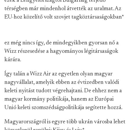
ezek a Lengyelországtól Bulgáriáig terjedő
térségben már mindenhol átvették az uralmat. Az
EU-hoz közelítő volt szovjet tagköztársaságokban
*
ez még nincs így, de mindegyikben gyorsan nő a
Wizz részesedése a hagyományos légitársaságok
kárára.
Így talán a Wizz Air az egyetlen olyan magyar
nagyvállalat, amelyik ebben az évtizedben valódi
keleti nyitást tudott végrehajtani. De ehhez nem a
magyar kormány politikája, hanem az Európai
Unió keleti szomszédságpolitikája segítette hozzá.
Magyarországról is egyre több ukrán városba lehet