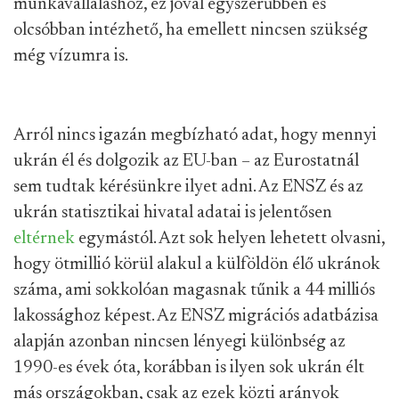
munkavállaláshoz, ez jóval egyszerűbben és
olcsóbban intézhető, ha emellett nincsen szükség
még vízumra is.
Arról nincs igazán megbízható adat, hogy mennyi
ukrán él és dolgozik az EU-ban – az Eurostatnál
sem tudtak kérésünkre ilyet adni. Az ENSZ és az
ukrán statisztikai hivatal adatai is jelentősen
eltérnek
egymástól. Azt sok helyen lehetett olvasni,
hogy ötmillió körül alakul a külföldön élő ukránok
száma, ami sokkolóan magasnak tűnik a 44 milliós
lakossághoz képest. Az ENSZ migrációs adatbázisa
alapján azonban nincsen lényegi különbség az
1990-es évek óta, korábban is ilyen sok ukrán élt
más országokban, csak az ezek közti arányok