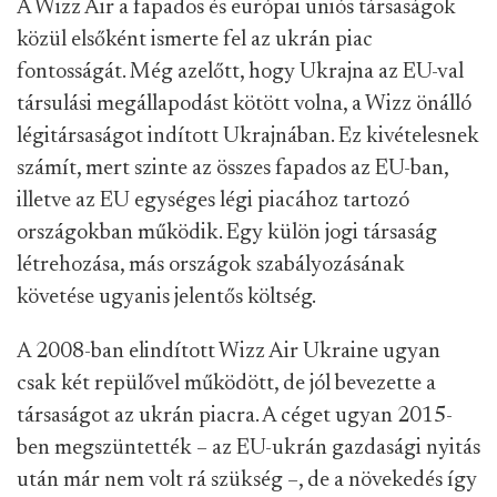
A Wizz Air a fapados és európai uniós társaságok
közül elsőként ismerte fel az ukrán piac
fontosságát. Még azelőtt, hogy Ukrajna az EU-val
társulási megállapodást kötött volna, a Wizz önálló
légitársaságot indított Ukrajnában. Ez kivételesnek
számít, mert szinte az összes fapados az EU-ban,
illetve az EU egységes légi piacához tartozó
országokban működik. Egy külön jogi társaság
létrehozása, más országok szabályozásának
követése ugyanis jelentős költség.
A 2008-ban elindított Wizz Air Ukraine ugyan
csak két repülővel működött, de jól bevezette a
társaságot az ukrán piacra. A céget ugyan 2015-
ben megszüntették – az EU-ukrán gazdasági nyitás
után már nem volt rá szükség –, de a növekedés így