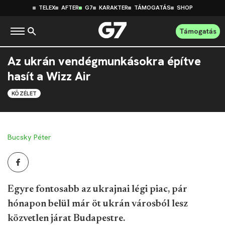
TELEX
AFTER
G7
KARAKTER
TÁMOGATÁS
SHOP
Támogatás
Az ukrán vendégmunkásokra építve
hasít a Wizz Air
KÖZÉLET
Bucsky Péter
Egyre fontosabb az ukrajnai légi piac, pár
hónapon belül már öt ukrán városból lesz
közvetlen járat Budapestre.