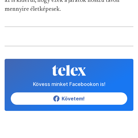
az is kiderül, hogy ezek a járatok hosszú távon
mennyire életképesek.
Kövess minket Facebookon is!
Követem!