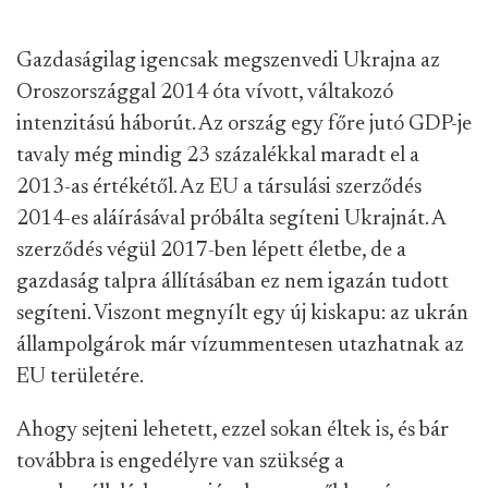
Gazdaságilag igencsak megszenvedi Ukrajna az
Oroszországgal 2014 óta vívott, váltakozó
intenzitású háborút. Az ország egy főre jutó GDP-je
tavaly még mindig 23 százalékkal maradt el a
2013-as értékétől. Az EU a társulási szerződés
2014-es aláírásával próbálta segíteni Ukrajnát. A
szerződés végül 2017-ben lépett életbe, de a
gazdaság talpra állításában ez nem igazán tudott
segíteni. Viszont megnyílt egy új kiskapu: az ukrán
állampolgárok már vízummentesen utazhatnak az
EU területére.
Ahogy sejteni lehetett, ezzel sokan éltek is, és bár
továbbra is engedélyre van szükség a