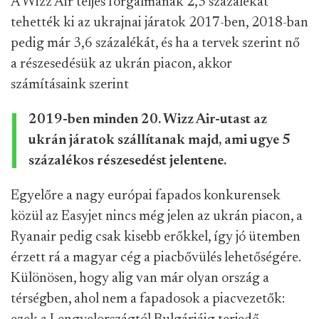
A Wizz Air teljes forgalmának 2,3 százalékát
tehették ki az ukrajnai járatok 2017-ben, 2018-ban
pedig már 3,6 százalékát, és ha a tervek szerint nő
a részesedésük az ukrán piacon, akkor
számításaink szerint
2019-ben minden 20. Wizz Air-utast az
ukrán járatok szállítanak majd, ami ugye 5
százalékos részesedést jelentene.
Egyelőre a nagy európai fapados konkurensek
közül az Easyjet nincs még jelen az ukrán piacon, a
Ryanair pedig csak kisebb erőkkel, így jó ütemben
érzett rá a magyar cég a piacbővülés lehetőségére.
Különösen, hogy alig van már olyan ország a
térségben, ahol nem a fapadosok a piacvezetők: