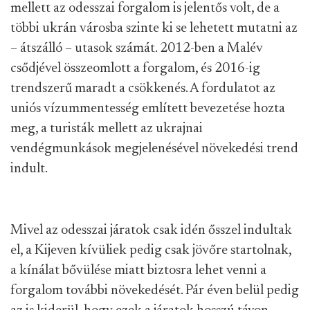
mellett az odesszai forgalom is jelentős volt, de a
többi ukrán városba szinte ki se lehetett mutatni az
– átszálló – utasok számát. 2012-ben a Malév
csődjével összeomlott a forgalom, és 2016-ig
trendszerű maradt a csökkenés. A fordulatot az
uniós vízummentesség említett bevezetése hozta
meg, a turisták mellett az ukrajnai
vendégmunkások megjelenésével növekedési trend
indult.
Mivel az odesszai járatok csak idén ősszel indultak
el, a Kijeven kívüliek pedig csak jövőre startolnak,
a kínálat bővülése miatt biztosra lehet venni a
forgalom további növekedését. Pár éven belül pedig