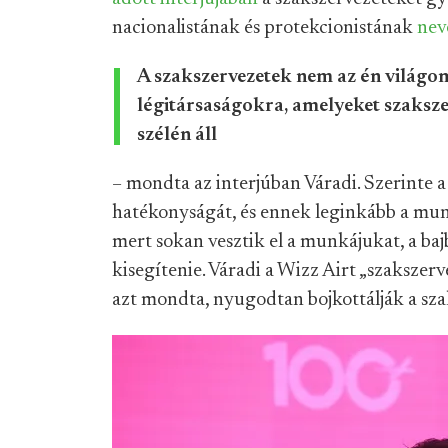
nacionalistának és protekcionistának
nev
A szakszervezetek nem az én világom
légitársaságokra, amelyeket szakszer
szélén áll
– mondta az interjúban Váradi. Szerinte 
hatékonyságát, és ennek leginkább a munka
mert sokan vesztik el a munkájukat, a baj
kisegítenie. Váradi a Wizz Airt „szakszerv
azt mondta, nyugodtan bojkottálják a sza