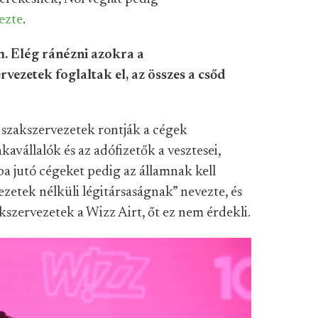
ezte
.
. Elég ránézni azokra a
vezetek foglaltak el, az összes a csőd
a szakszervezetek rontják a cégek
vállalók és az adófizetők a vesztesei,
ba jutó cégeket pedig az államnak kell
ezetek nélküli légitársaságnak” nevezte, és
kszervezetek a Wizz Airt, őt ez nem érdekli.