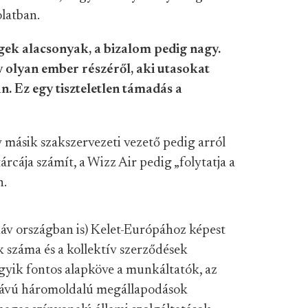
olatban.
ek alacsonyak, a bizalom pedig nagy.
 olyan ember részéről, aki utasokat
. Ez egy tiszteletlen támadás a
 másik szakszervezeti vezető pedig arról
árcája számít, a Wizz Air pedig „folytatja a
n.
áv országban is) Kelet-Európához képest
k száma és a kollektív szerződések
egyik fontos alapköve a munkáltatók, az
 távú háromoldalú megállapodások