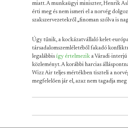
miatt. A munkaügyi miniszter, Henrik A
érti meg és nem ismeri el a norvég dolgozó
szakszervezetekről „finoman szólva is na
Úgy tűnik, a kockázatvállaló kelet-európai 
társadalomszemléletéből fakadó konfliktus
legalábbis
így értelmezik
a Váradi-interjú
közleményt. A korábbi harcias álláspontn
Wizz Air teljes mértékben tiszteli a norvé
megfelelően jár el, azaz nem tagadja meg