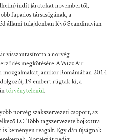
heim) indít járatokat novembertől,
obb fapados társaságának, a
véd állami tulajdonban lévő Scandinavian
Air visszautasította a norvég
szerződés megkötésére. A Wizz Air
eti mozgalmakat, amikor Romániában 2014-
 dolgozói, 19 embert rúgtak ki, a
ján
törvénytelenül
.
gyobb norvég szakszervezeti csoport, az
elkező LO. Több tagszervezete bojkottra
radi is keményen reagált. Egy dán újságnak
erekesnek, Norvégiát pedig