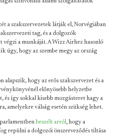
magas színvonalú állami szolgáltatások
t a szakszervezetek látják el, Norvégiában
kszervezeti tag, és a dolgozók
t végzi a munkáját. A Wizz Airhez hasonló
etik úgy, hogy az szembe megy az ország
n alapszik, hogy az erős szakszervezet és a
örvénykönyvénél előnyösebb helyzetbe
t, és így sokkal kisebb mozgásteret hagy a
ra, amelyekre válság esetén szükség lehet.
a parlamentben
beszélt arról
, hogy a
og repülni a dolgozói önszerveződés tiltása