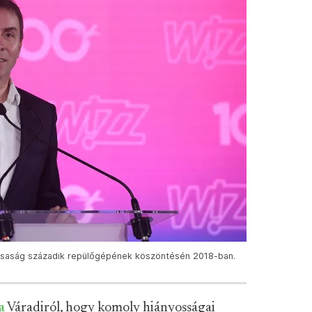
társaság századik repülőgépének köszöntésén 2018-ban.
a
Váradiról, hogy komoly hiányosságai