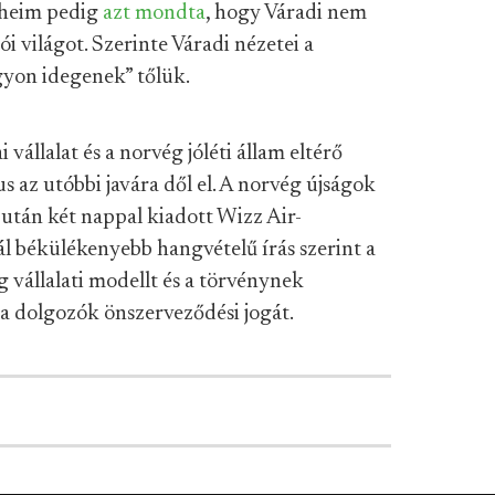
sheim pedig
azt mondta
, hogy Váradi nem
i világot. Szerinte Váradi nézetei a
gyon idegenek” tőlük.
vállalat és a norvég jóléti állam eltérő
 az utóbbi javára dől el. A norvég újságok
 után két nappal kiadott Wizz Air-
ál békülékenyebb hangvételű írás szerint a
g vállalati modellt és a törvénynek
 a dolgozók önszerveződési jogát.