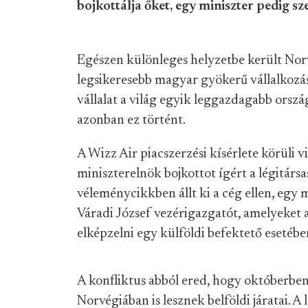
bojkottálja őket, egy miniszter pedig sz
Egészen különleges helyzetbe került Nor
legsikeresebb magyar gyökerű vállalkozása
vállalat a világ egyik leggazdagabb orsz
azonban ez történt.
A Wizz Air piacszerzési kísérlete körüli 
miniszterelnök bojkottot ígért a légitársa
véleménycikkben állt ki a cég ellen, egy 
Váradi József vezérigazgatót, amelyeket
elképzelni egy külföldi befektető esetébe
A konfliktus abból ered, hogy októberbe
Norvégiában is lesznek belföldi járatai. A