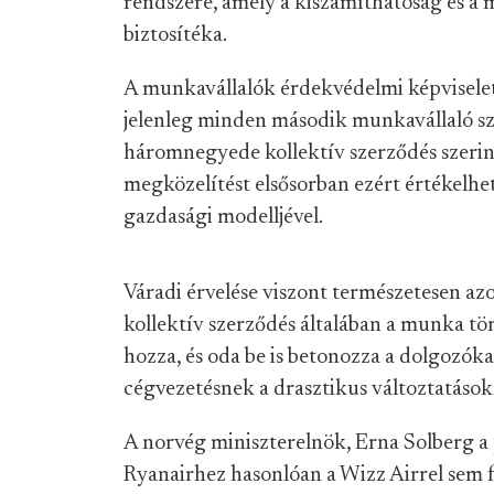
rendszere, amely a kiszámíthatóság és a 
biztosítéka.
A munkavállalók érdekvédelmi képviseleté
jelenleg minden második munkavállaló sza
háromnegyede kollektív szerződés szerin
megközelítést elsősorban ezért értékelh
gazdasági modelljével.
Váradi érvelése viszont természetesen azo
kollektív szerződés általában a munka t
hozza, és oda be is betonozza a dolgozóka
cégvezetésnek a drasztikus változtatások
A norvég miniszterelnök, Erna Solberg 
Ryanairhez hasonlóan a Wizz Airrel sem f