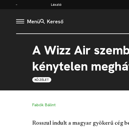
László
Menü
Kereső
A Wizz Air szemb
kénytelen meghát
KÖZÉLET
Fabók Bálint
Rosszul indult a magyar gyökerű cég be