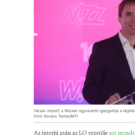
Váradi József, a Wizzair ügyvezetõ igazgatója a légi
Fotó: Kovács Tamás/MTI
Az interjú után az LO vezetője
azt mondt