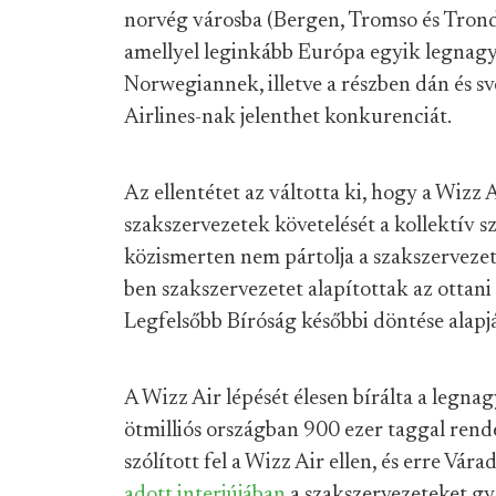
norvég városba (Bergen, Tromso és Trond
amellyel leginkább Európa egyik legnagy
Norwegiannek, illetve a részben dán és s
Airlines-nak jelenthet konkurenciát.
Az ellentétet az váltotta ki, hogy a Wizz 
szakszervezetek követelését a kollektív 
közismerten nem pártolja a szakszervez
ben szakszervezetet alapítottak az ottani
Legfelsőbb Bíróság későbbi döntése alap
A Wizz Air lépését élesen bírálta a legna
ötmilliós országban 900 ezer taggal rend
szólított fel a Wizz Air ellen, és erre Vá
adott interjújában
a szakszervezeteket gy