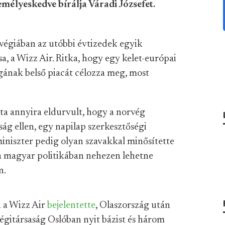
emélyeskedve bírálja Váradi Józsefet.
végiában az utóbbi évtizedek egyik
, a Wizz Air. Ritka, hogy egy kelet-európai
ágának belső piacát célozza meg, most
vita annyira eldurvult, hogy a norvég
ság ellen, egy napilap szerkesztőségi
miniszter pedig olyan szavakkal minősítette
 a magyar politikában nehezen lehetne
n.
n a Wizz Air
bejelentette
, Olaszország után
 légitársaság Oslóban nyit bázist és három