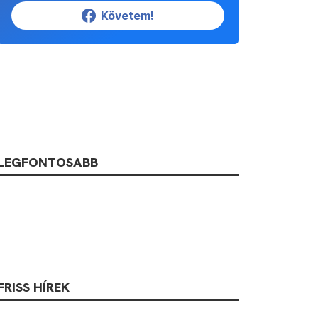
Követem!
LEGFONTOSABB
FRISS HÍREK