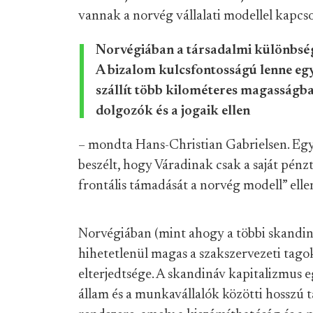
vannak a norvég vállalati modellel kapcs
Norvégiában a társadalmi különbség
A bizalom kulcsfontosságú lenne egy
szállít több kilométeres magasságban
dolgozók és a jogaik ellen
– mondta Hans-Christian Gabrielsen. Egy
beszélt, hogy Váradinak csak a saját pénzt
frontális támadását a norvég modell” elle
Norvégiában (mint ahogy a többi skandin
hihetetlenül magas a szakszervezeti tago
elterjedtsége. A skandináv kapitalizmus 
állam és a munkavállalók közötti hosszú