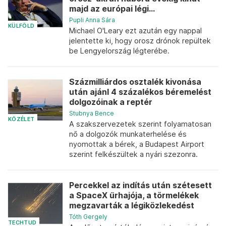
majd az európai légi...
Pupli Anna Sára
KÜLFÖLD
Michael O'Leary ezt azután egy nappal
jelentette ki, hogy orosz drónok repültek
be Lengyelország légterébe.
Százmilliárdos osztalék kivonása
után ajánl 4 százalékos béremelést
dolgozóinak a reptér
Stubnya Bence
KÖZÉLET
A szakszervezetek szerint folyamatosan
nő a dolgozók munkaterhelése és
nyomottak a bérek, a Budapest Airport
szerint felkészültek a nyári szezonra.
Percekkel az indítás után szétesett
a SpaceX űrhajója, a törmelékek
megzavarták a légiközlekedést
Tóth Gergely
TECHTUD