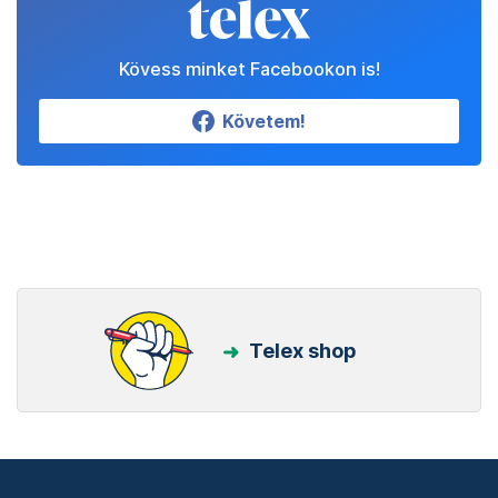
Kövess minket Facebookon is!
Követem!
Telex shop