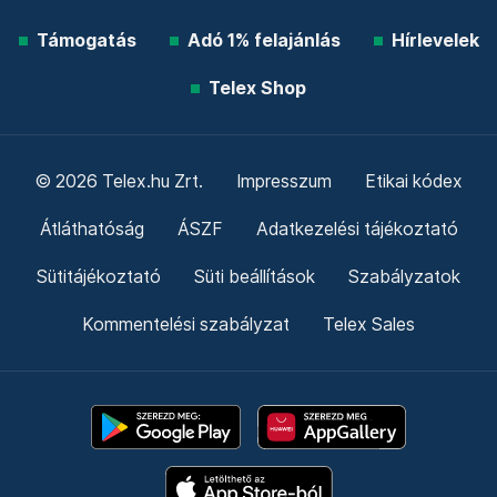
Támogatás
Adó 1% felajánlás
Hírlevelek
Telex Shop
© 2026 Telex.hu Zrt.
Impresszum
Etikai kódex
Átláthatóság
ÁSZF
Adatkezelési tájékoztató
Sütitájékoztató
Süti beállítások
Szabályzatok
Kommentelési szabályzat
Telex Sales