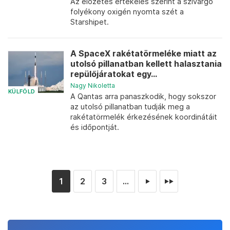
Az előzetes értékelés szerint a szivárgó
folyékony oxigén nyomta szét a
Starshipet.
A SpaceX rakétatörmeléke miatt az
utolsó pillanatban kellett halasztania
repülőjáratokat egy...
Nagy Nikoletta
KÜLFÖLD
A Qantas arra panaszkodik, hogy sokszor
az utolsó pillanatban tudják meg a
rakétatörmelék érkezésének koordinátáit
és időpontját.
1
2
3
...
►
►►