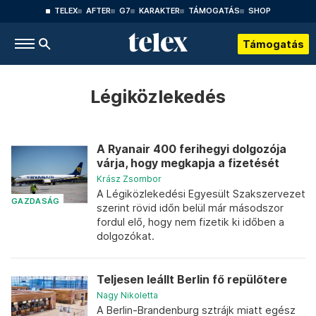
TELEX
AFTER
G7
KARAKTER
TÁMOGATÁS
SHOP
Támogatás
Légiközlekedés
A Ryanair 400 ferihegyi dolgozója
várja, hogy megkapja a fizetését
Krász Zsombor
A Légiközlekedési Egyesült Szakszervezet
GAZDASÁG
szerint rövid időn belül már másodszor
fordul elő, hogy nem fizetik ki időben a
dolgozókat.
Teljesen leállt Berlin fő repülőtere
Nagy Nikoletta
A Berlin-Brandenburg sztrájk miatt egész