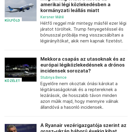
amerikai légi közlekedésben a
kormányzati leállás miatt
Kersner Máté
KÜLFÖLD
Hétfő reggel már mintegy másfél ezer légi
járatot töröltek. Trump fenyegetéssel és
bónusszal próbálja meg visszacsábítani a
légiirányítókat, akik nem kapnak fizetést.
Mekkora csapás az utasoknak és az
európai légiközlekedésnek a drónos
incidensek sorozata?
Stubnya Bence
KÖZÉLET
Egyelőre nem okoztak óriási károkat a
légitársaságoknak és a reptereknek a
lezárások, de hosszabb távon minden
azon múlik majd, hogy mennyire válnak
állandóvá a hasonló incidensek.
A Ryanair vezérigazgatója szerint az
orosz–ukrán háború évekig kihat