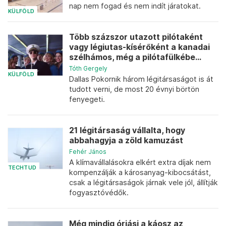
nap nem fogad és nem indít járatokat.
KÜLFÖLD
Több százszor utazott pilótaként
vagy légiutas-kísérőként a kanadai
szélhámos, még a pilótafülkébe...
Tóth Gergely
KÜLFÖLD
Dallas Pokornik három légitársaságot is át
tudott verni, de most 20 évnyi börtön
fenyegeti.
21 légitársaság vállalta, hogy
abbahagyja a zöld kamuzást
Fehér János
A klímavállalásokra elkért extra díjak nem
TECHTUD
kompenzálják a károsanyag-kibocsátást,
csak a légitársaságok járnak vele jól, állítják
fogyasztóvédők.
Még mindig óriási a káosz az