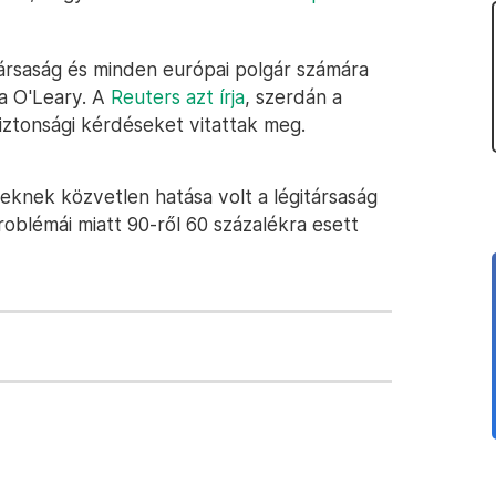
ársaság és minden európai polgár számára
a O'Leary. A
Reuters azt írja
, szerdán a
 biztonsági kérdéseket vitattak meg.
eknek közvetlen hatása volt a légitársaság
problémái miatt 90-ről 60 százalékra esett