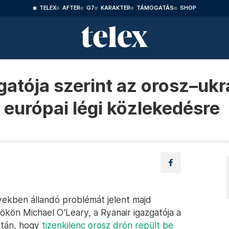
TELEX
AFTER
G7
KARAKTER
TÁMOGATÁS
SHOP
gatója szerint az orosz–uk
 európai légi közlekedésre
ekben állandó problémát jelent majd
ökön Michael O'Leary, a Ryanair igazgatója a
után, hogy
tizenkilenc orosz drón repült be