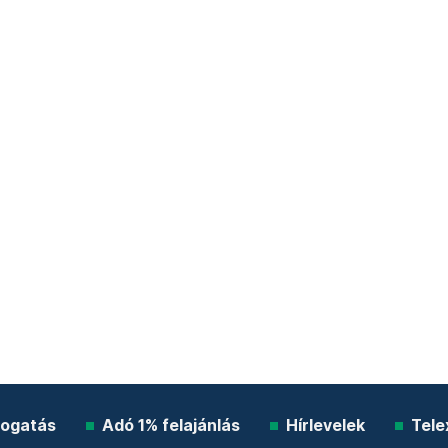
ogatás
Adó 1% felajánlás
Hírlevelek
Tele