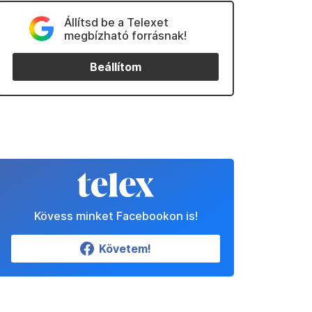
Állítsd be a Telexet
megbízható forrásnak!
Beállítom
Kövess minket Facebookon is!
Követem!