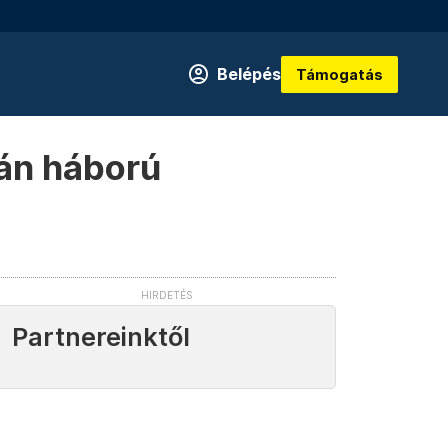
Belépés
Támogatás
rán háború
Partnereinktől