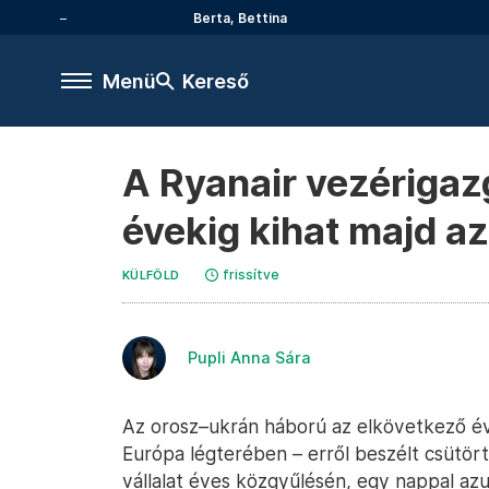
Berta, Bettina
Menü
Kereső
A Ryanair vezérigaz
évekig kihat majd az
frissítve
KÜLFÖLD
Pupli Anna Sára
Az orosz–ukrán háború az elkövetkező év
Európa légterében – erről beszélt csütört
vállalat éves közgyűlésén, egy nappal az