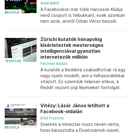
Antal Bálint
A Facebookon már több Harcosok Klubja
BELFÖLD
nevű csoport is felbukkant, ezek azonban
nem azok, amiről Orbán Viktor beszél.
Zürichi kutatók hónapokig
kísérleteztek mesterséges
intelligenciával gyanútlan
internetezők millióin
TECHTUD
Flachner Balázs
A kutatók a Redditre szabadítottak rá egy
nagy nyelvi modellt, ami a felhasználókkal
vitázott. Ez szerintük teljesen etikus, a
Reddit viszont jogi lépéseket fontolgat.
Vitézy: Lázár János letiltott a
Facebook-oldalán
Előd Fruzsina
Szerinte a miniszter rossz néven vette,
BELFÖLD
hogy kiposztolta a Divatcsarnok-ügyet.