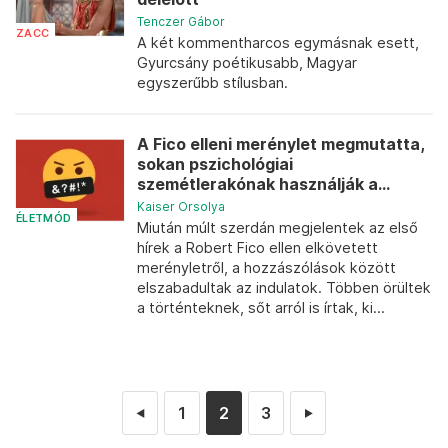
Tenczer Gábor
ZACC
A két kommentharcos egymásnak esett,
Gyurcsány poétikusabb, Magyar
egyszerűbb stílusban.
A Fico elleni merénylet megmutatta,
sokan pszichológiai
szemétlerakónak használják a...
Kaiser Orsolya
ÉLETMÓD
Miután múlt szerdán megjelentek az első
hírek a Robert Fico ellen elkövetett
merényletről, a hozzászólások között
elszabadultak az indulatok. Többen örültek
a történteknek, sőt arról is írtak, ki...
1
2
3
◄
►