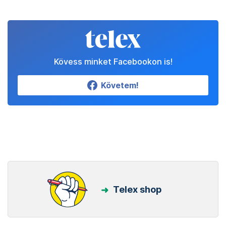
Kövess minket Facebookon is!
Követem!
Telex shop