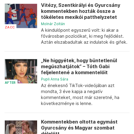
Vitézy, Szentkirályi és Gyurcsány
kommentekben hozták össze a
tökéletes mexikói patthelyzetet
Molnár Zoltán
ZACC
A kiindulópont egyszerű volt: ki akar a
fővárosban pozíciókat, ki meg fejlődést.
Aztán elszabadultak az indulatok és gifek.
„Ne higgyétek, hogy büntetlenül
megúszhatjátok” – Tóth Gabi
feljelentené a kommentelőit
Pupli Anna Sára
AFTER
Az énekesnő TikTok-videójában azt
mondta, 3 éve kapja a negatív
kommenteket, most már szeretné, ha
következménye is lenne.
Kommentekben oltotta egymást
Gyurcsány és Magyar szombat
délelőtt