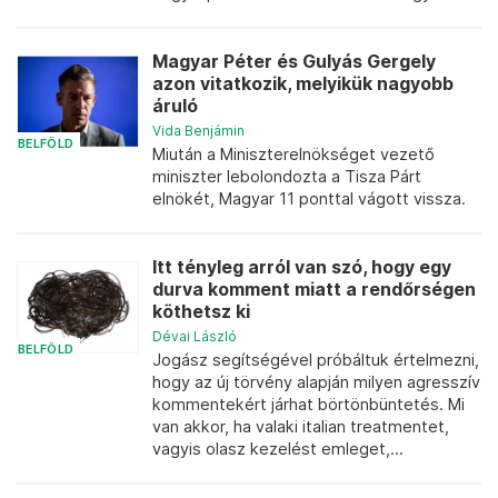
Magyar Péter és Gulyás Gergely
azon vitatkozik, melyikük nagyobb
áruló
Vida Benjámin
BELFÖLD
Miután a Miniszterelnökséget vezető
miniszter lebolondozta a Tisza Párt
elnökét, Magyar 11 ponttal vágott vissza.
Itt tényleg arról van szó, hogy egy
durva komment miatt a rendőrségen
köthetsz ki
Dévai László
BELFÖLD
Jogász segítségével próbáltuk értelmezni,
hogy az új törvény alapján milyen agresszív
kommentekért járhat börtönbüntetés. Mi
van akkor, ha valaki italian treatmentet,
vagyis olasz kezelést emleget,...