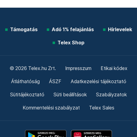
Támogatás
Adó 1% felajánlás
Hírlevelek
Telex Shop
© 2026 Telex.hu Zrt.
Impresszum
Etikai kódex
Átláthatóság
ÁSZF
Adatkezelési tájékoztató
Sütitájékoztató
Süti beállítások
Szabályzatok
Kommentelési szabályzat
Telex Sales