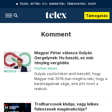
TELEX
AFTER
G7
KARAKTER
TÁMOGATÁS
SHOP
Támogatás
Komment
Magyar Péter válasza Gulyás
Gergelynek: Hu baszki, ez már
tényleg vergődés
Flachner Balázs
BELFÖLD
Gulyás csütörtökön arról beszélt, hogy
Magyar már 2018-ban megírta neki, hogy a
barátságuknak vége, erre jött most a
reakció.
Trollharcosok klubja, vagy lelkes
fideszesek magánakciója?