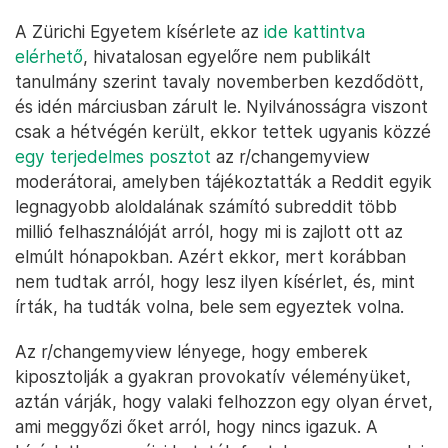
A Zürichi Egyetem kísérlete az
ide kattintva
elérhető
, hivatalosan egyelőre nem publikált
tanulmány szerint tavaly novemberben kezdődött,
és idén márciusban zárult le. Nyilvánosságra viszont
csak a hétvégén került, ekkor tettek ugyanis közzé
egy terjedelmes posztot
az r/changemyview
moderátorai, amelyben tájékoztatták a Reddit egyik
legnagyobb aloldalának számító subreddit több
millió felhasználóját arról, hogy mi is zajlott ott az
elmúlt hónapokban. Azért ekkor, mert korábban
nem tudtak arról, hogy lesz ilyen kísérlet, és, mint
írták, ha tudták volna, bele sem egyeztek volna.
Az r/changemyview lényege, hogy emberek
kiposztolják a gyakran provokatív véleményüket,
aztán várják, hogy valaki felhozzon egy olyan érvet,
ami meggyőzi őket arról, hogy nincs igazuk. A