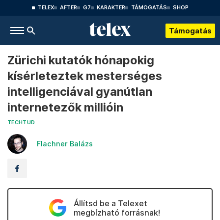
TELEX
AFTER
G7
KARAKTER
TÁMOGATÁS
SHOP
Támogatás
Zürichi kutatók hónapokig
kísérleteztek mesterséges
intelligenciával gyanútlan
internetezők millióin
TECHTUD
Flachner Balázs
Állítsd be a Telexet
megbízható forrásnak!