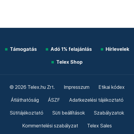
Támogatás
Adó 1% felajánlás
Hírlevelek
Telex Shop
© 2026 Telex.hu Zrt.
Impresszum
Etikai kódex
Átláthatóság
ÁSZF
Adatkezelési tájékoztató
Sütitájékoztató
Süti beállítások
Szabályzatok
Kommentelési szabályzat
Telex Sales