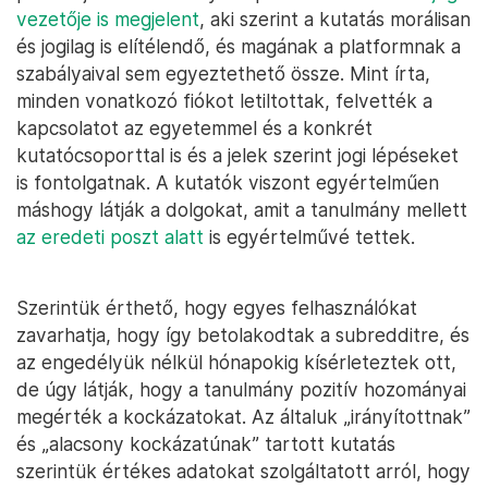
vezetője is megjelent
, aki szerint a kutatás morálisan
és jogilag is elítélendő, és magának a platformnak a
szabályaival sem egyeztethető össze. Mint írta,
minden vonatkozó fiókot letiltottak, felvették a
kapcsolatot az egyetemmel és a konkrét
kutatócsoporttal is és a jelek szerint jogi lépéseket
is fontolgatnak. A kutatók viszont egyértelműen
máshogy látják a dolgokat, amit a tanulmány mellett
az eredeti poszt alatt
is egyértelművé tettek.
Szerintük érthető, hogy egyes felhasználókat
zavarhatja, hogy így betolakodtak a subredditre, és
az engedélyük nélkül hónapokig kísérleteztek ott,
de úgy látják, hogy a tanulmány pozitív hozományai
megérték a kockázatokat. Az általuk „irányítottnak”
és „alacsony kockázatúnak” tartott kutatás
szerintük értékes adatokat szolgáltatott arról, hogy