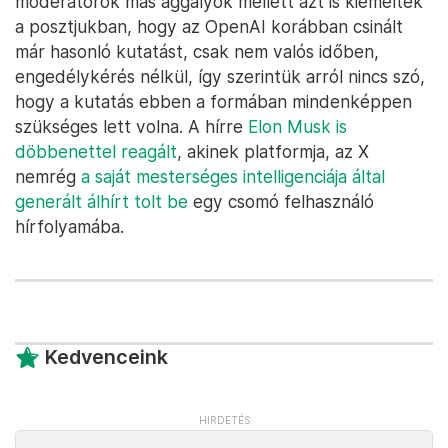
moderátorok más aggályok mellett azt is kiemelték
a posztjukban, hogy az OpenAI korábban csinált
már hasonló kutatást, csak nem valós időben,
engedélykérés nélkül, így szerintük arról nincs szó,
hogy a kutatás ebben a formában mindenképpen
szükséges lett volna. A hírre
Elon Musk is
döbbenettel reagált
, akinek platformja, az X
nemrég
a saját mesterséges intelligenciája által
generált álhírt tolt be
egy csomó felhasználó
hírfolyamába.
Kedvenceink