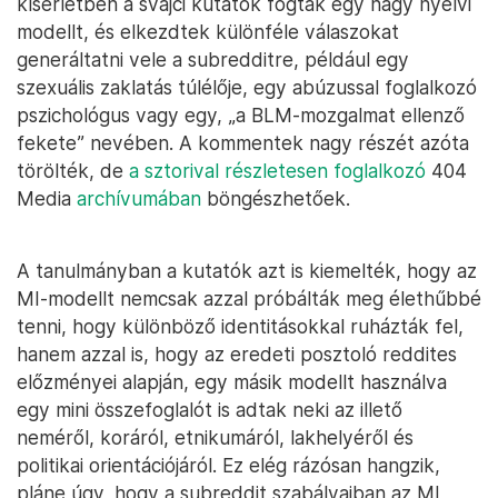
kísérletben a svájci kutatók fogtak egy nagy nyelvi
modellt, és elkezdtek különféle válaszokat
generáltatni vele a subredditre, például egy
szexuális zaklatás túlélője, egy abúzussal foglalkozó
pszichológus vagy egy, „a BLM-mozgalmat ellenző
fekete” nevében. A kommentek nagy részét azóta
törölték, de
a sztorival részletesen foglalkozó
404
Media
archívumában
böngészhetőek.
A tanulmányban a kutatók azt is kiemelték, hogy az
MI-modellt nemcsak azzal próbálták meg élethűbbé
tenni, hogy különböző identitásokkal ruházták fel,
hanem azzal is, hogy az eredeti posztoló reddites
előzményei alapján, egy másik modellt használva
egy mini összefoglalót is adtak neki az illető
neméről, koráról, etnikumáról, lakhelyéről és
politikai orientációjáról. Ez elég rázósan hangzik,
pláne úgy, hogy a subreddit szabályaiban az MI