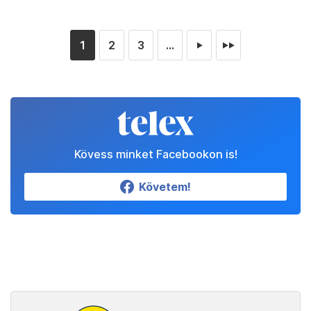
1
2
3
...
►
►►
Kövess minket Facebookon is!
Követem!