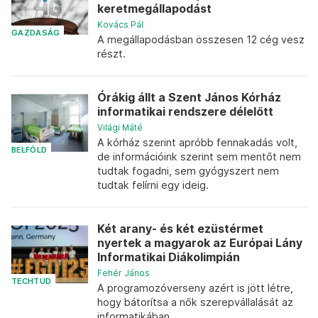
keretmegállapodást
Kovács Pál
GAZDASÁG
A megállapodásban összesen 12 cég vesz
részt.
Órákig állt a Szent János Kórház
informatikai rendszere délelőtt
Világi Máté
A kórház szerint apróbb fennakadás volt,
BELFÖLD
de információink szerint sem mentőt nem
tudtak fogadni, sem gyógyszert nem
tudtak felírni egy ideig.
Két arany- és két ezüstérmet
nyertek a magyarok az Európai Lány
Informatikai Diákolimpián
Fehér János
TECHTUD
A programozóverseny azért is jött létre,
hogy bátorítsa a nők szerepvállalását az
informatikában.