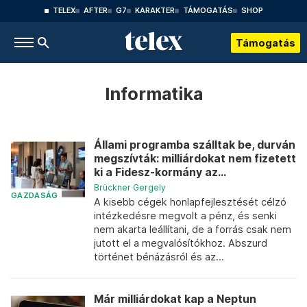
TELEX
AFTER
G7
KARAKTER
TÁMOGATÁS
SHOP
Támogatás
Informatika
Állami programba szálltak be, durván
megszívták: milliárdokat nem fizetett
ki a Fidesz-kormány az...
Brückner Gergely
GAZDASÁG
A kisebb cégek honlapfejlesztését célzó
intézkedésre megvolt a pénz, és senki
nem akarta leállítani, de a forrás csak nem
jutott el a megvalósítókhoz. Abszurd
történet bénázásról és az...
Már milliárdokat kap a Neptun