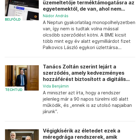
üzemeltetője terméktámogatásra az
egyetemektől, de van, ahol nem...
Nádor András
BELFÖLD
A Neptun gyakorlatilag monopolhelyzetben
van, így nem is tudtak volna mással
olcsóbb szerződést kötni. A BME kicsit
több mint egy év alatt egymilliárdot fizet
Palkovics László egykori üzlettársa...
Tanács Zoltán szerint lejárt a
szerződés, amely kedvezményes
hozzáférést biztosított a digitális...
Vida Benjámin
TECHTUD
A miniszter azt írta, hogy a rendszer
jelenleg már a 90 napos türelmi idő alatt
működik, és „ennek is az utolsó napjaiban
járunk”.
Végigkísérik az életedet ezek a
méregdrága rendszerek, amik