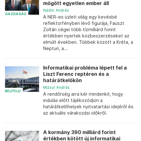
mögött egyetlen ember áll
Nádor András
GAZDASÁG
A NER-es üzleti világ egy kevésbé
reflektorfényben lévő figurája, Fauszt
Zoltán cégei több tízmilliárd forint
értékben nyertek közbeszerzéseket az
elmúlt években. Többek között a Kréta, a
Neptun, a...
Informatikai probléma lépett fel a
Liszt Ferenc reptéren és a
határátkelőkön
Mizsur András
BELFÖLD
A rendőrség arra kér mindenkit, hogy
indulás előtt tájékozódjon a
határátkelőhelyek nyitvatartási idejéről és
az aktuális várakozási időkről.
A kormány 390 milliárd forint
értékben kötött új informatikai