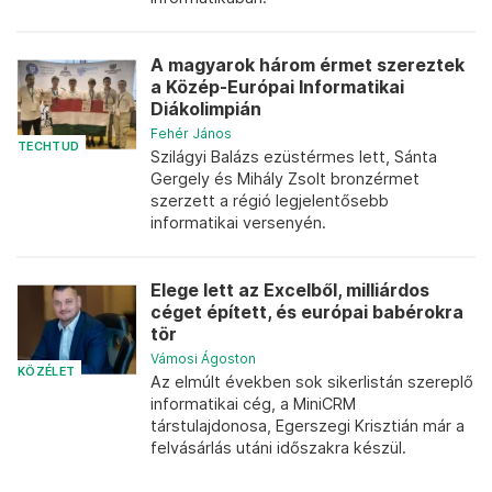
A magyarok három érmet szereztek
a Közép-Európai Informatikai
Diákolimpián
Fehér János
TECHTUD
Szilágyi Balázs ezüstérmes lett, Sánta
Gergely és Mihály Zsolt bronzérmet
szerzett a régió legjelentősebb
informatikai versenyén.
Elege lett az Excelből, milliárdos
céget épített, és európai babérokra
tör
Vámosi Ágoston
KÖZÉLET
Az elmúlt években sok sikerlistán szereplő
informatikai cég, a MiniCRM
társtulajdonosa, Egerszegi Krisztián már a
felvásárlás utáni időszakra készül.