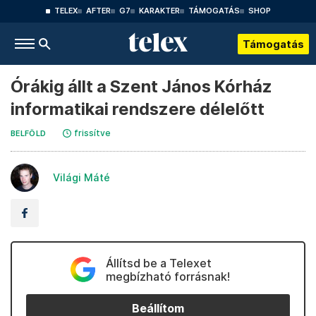
TELEX
AFTER
G7
KARAKTER
TÁMOGATÁS
SHOP
Támogatás
Órákig állt a Szent János Kórház
informatikai rendszere délelőtt
frissítve
BELFÖLD
Világi Máté
Állítsd be a Telexet
megbízható forrásnak!
Beállítom