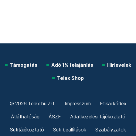
Támogatás
Adó 1% felajánlás
Hírlevelek
Telex Shop
© 2026 Telex.hu Zrt.
Impresszum
Etikai kódex
Átláthatóság
ÁSZF
Adatkezelési tájékoztató
Sütitájékoztató
Süti beállítások
Szabályzatok