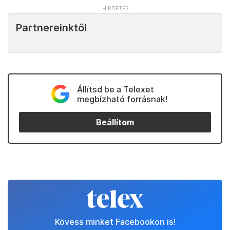
Partnereinktől
Állítsd be a Telexet
megbízható forrásnak!
Beállítom
Kövess minket Facebookon is!