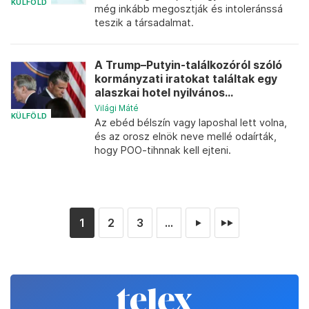
KÜLFÖLD
még inkább megosztják és intoleránssá
teszik a társadalmat.
A Trump–Putyin-találkozóról szóló
kormányzati iratokat találtak egy
alaszkai hotel nyilvános...
Világi Máté
KÜLFÖLD
Az ebéd bélszín vagy laposhal lett volna,
és az orosz elnök neve mellé odaírták,
hogy POO-tihnnak kell ejteni.
1
2
3
...
►
►►