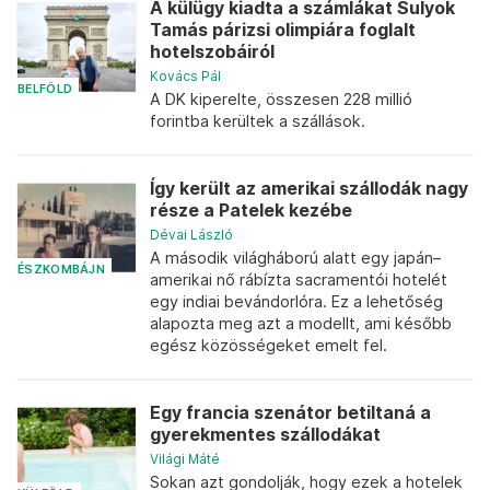
A külügy kiadta a számlákat Sulyok
Tamás párizsi olimpiára foglalt
hotelszobáiról
Kovács Pál
BELFÖLD
A DK kiperelte, összesen 228 millió
forintba kerültek a szállások.
Így került az amerikai szállodák nagy
része a Patelek kezébe
Dévai László
A második világháború alatt egy japán–
ÉSZKOMBÁJN
amerikai nő rábízta sacramentói hotelét
egy indiai bevándorlóra. Ez a lehetőség
alapozta meg azt a modellt, ami később
egész közösségeket emelt fel.
Egy francia szenátor betiltaná a
gyerekmentes szállodákat
Világi Máté
Sokan azt gondolják, hogy ezek a hotelek