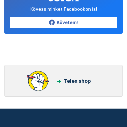
Kövess minket Facebookon is!
Követem!
Telex shop