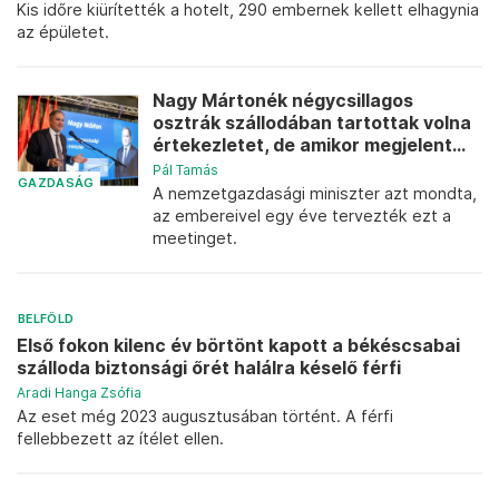
Kis időre kiürítették a hotelt, 290 embernek kellett elhagynia
az épületet.
Nagy Mártonék négycsillagos
osztrák szállodában tartottak volna
értekezletet, de amikor megjelent...
Pál Tamás
GAZDASÁG
A nemzetgazdasági miniszter azt mondta,
az embereivel egy éve tervezték ezt a
meetinget.
BELFÖLD
Első fokon kilenc év börtönt kapott a békéscsabai
szálloda biztonsági őrét halálra késelő férfi
Aradi Hanga Zsófia
Az eset még 2023 augusztusában történt. A férfi
fellebbezett az ítélet ellen.