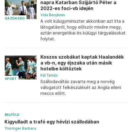
napra Katarban Szijjártó Péter a
2022-es foci-vb idején
Vida Benjámin
GAZDASÁG
A volt külügyminiszter akkoriban azt írta a
látogatásról, hogy először misére megy,
aztán energetikai és külügyi tárgyalásokat
folytat.
Koszos szobákat kaptak Haalandék
a vb-n, egy éjszaka után másik
hotelbe költöztek
Pál Tamás
SPORT
Szállodaváltás zavarta meg a norvég
válogatott felkészülését az Anglia elleni
meccs előtt.
BELFÖLD
Kigyulladt a trafó egy hévízi szállodában
Thüringer Barbara