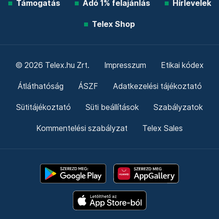
Támogatás
Adó 1% felajánlás
Hírlevelek
Telex Shop
© 2026 Telex.hu Zrt.
Impresszum
Etikai kódex
Átláthatóság
ÁSZF
Adatkezelési tájékoztató
Sütitájékoztató
Süti beállítások
Szabályzatok
Kommentelési szabályzat
Telex Sales