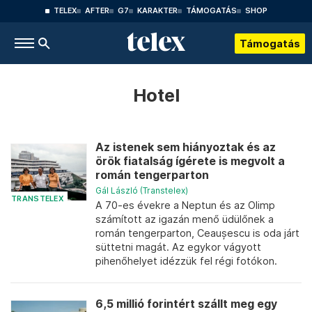
TELEX
AFTER
G7
KARAKTER
TÁMOGATÁS
SHOP
Támogatás
Hotel
Az istenek sem hiányoztak és az
örök fiatalság ígérete is megvolt a
román tengerparton
Gál László (Transtelex)
TRANSTELEX
A 70-es évekre a Neptun és az Olimp
számított az igazán menő üdülőnek a
román tengerparton, Ceaușescu is oda járt
süttetni magát. Az egykor vágyott
pihenőhelyet idézzük fel régi fotókon.
6,5 millió forintért szállt meg egy