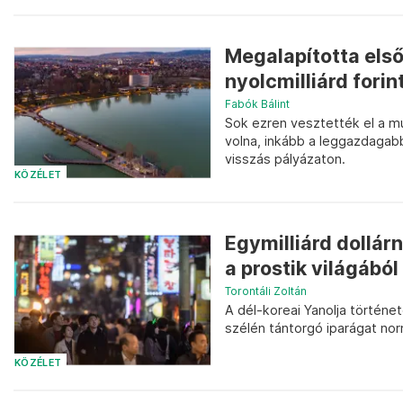
Megalapította els
nyolcmilliárd forin
Fabók Bálint
Sok ezren vesztették el a mu
volna, inkább a leggazdagabb
visszás pályázaton.
KÖZÉLET
Egymilliárd dollár
a prostik világából
Torontáli Zoltán
A dél-koreai Yanolja történ
szélén tántorgó iparágat norm
KÖZÉLET