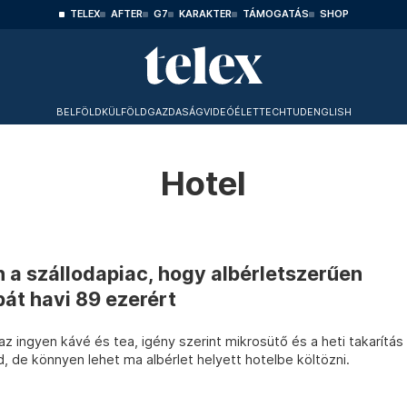
TELEX
AFTER
G7
KARAKTER
TÁMOGATÁS
SHOP
BELFÖLD
KÜLFÖLD
GAZDASÁG
VIDEÓ
ÉLET
TECHTUD
ENGLISH
Hotel
 a szállodapiac, hogy albérletszerűen
bát havi 89 ezerért
az ingyen kávé és tea, igény szerint mikrosütő és a heti takarítás
nd, de könnyen lehet ma albérlet helyett hotelbe költözni.