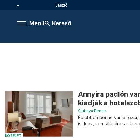
László
Menü
Kereső
Annyira padlón van
kiadják a hotelszo
Stubnya Bence
És ebben benne van a rezsi, 
is. Igaz, nem általános a tre
KÖZÉLET