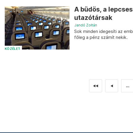
A büdös, a lepcses
utazótársak
Jandó Zoltán
Sok minden idegesíti az emb
főleg a pénz számít nekik.
KÖZÉLET
...
◄◄
◄