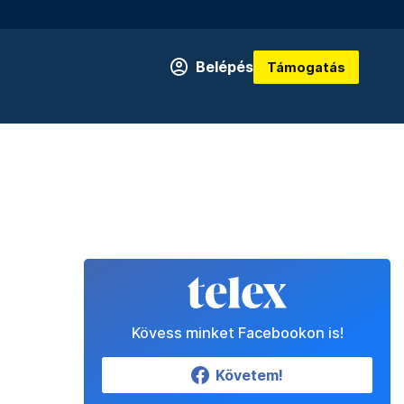
Belépés
Támogatás
Kövess minket Facebookon is!
Követem!