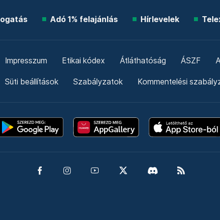
ogatás
Adó 1% felajánlás
Hírlevelek
Tele
Impresszum
Etikai kódex
Átláthatóság
ÁSZF
A
Süti beállítások
Szabályzatok
Kommentelési szabály