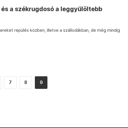
 és a székrugdosó a leggyűlöltebb
ereket repülés közben, illetve a szállodákban, de még mindig
7
8
9