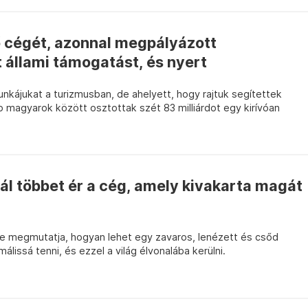
ő cégét, azonnal megpályázott
t állami támogatást, és nyert
nkájukat a turizmusban, de ahelyett, hogy rajtuk segítettek
 magyarok között osztottak szét 83 milliárdot egy kirívóan
nál többet ér a cég, amely kivakarta magát
ete megmutatja, hogyan lehet egy zavaros, lenézett és csőd
álissá tenni, és ezzel a világ élvonalába kerülni.