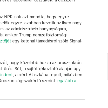
 az NPR-nak azt mondta, hogy egyre
selők egyre lazábban kezelik az ilyen nagy
mi az adminisztráció hanyagságára,
z is, amikor Trump nemzetbiztonsági
ztőjét
egy katonai támadásról szóló Signal-
ozót, hogy közelebb hozza az orosz–ukrán
törés. Sőt, a sajtótájékoztató alapján úgy
indent
, amiért Alaszkába repült, miközben
Oroszország-szakértő szerint
legalább a