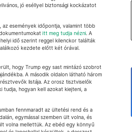
lvános, jó eséllyel biztonsági kockázatot
e, az események időpontja, valamint több
 A dokumentumokat
itt meg tudja nézni
. A
yi idő szerint reggel kilenckor találták
lálkozó kezdete előtt két órával.
derült, hogy Trump egy sast mintázó szobrot
ajándékba. A második oldalon látható három
észtvevők listája. Az orosz tisztviselők
 tudja, hogyan kell azokat kiejteni, a
mban fennmaradt az ültetési rend és a
ldalán, egymással szemben ült volna, és
ült volna mellettük. Az ebéd egy könnyű
nel és laposhallal készültek, a desszert