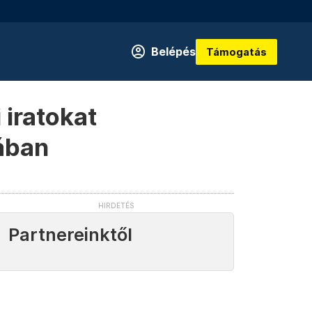
Belépés
Támogatás
 iratokat
jában
Partnereinktől