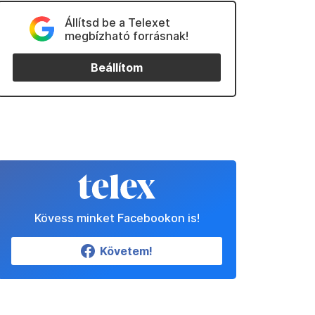
Állítsd be a Telexet
megbízható forrásnak!
Beállítom
Kövess minket Facebookon is!
Követem!