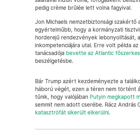
pedig crème brûlée lett volna fagyival.
Jon Michaels nemzetbiztonsági szakértő
egyértelműbb, hogy a kormányzati tisztvi
horderejű rendezvények lebonyolítását, a
inkompetenciájára utal. Erre volt példa a
tanácsadója
bevette az Atlantic főszerkes
beszélgetésbe.
Bár Trump azért kezdeményezte a találk
háború végét, ezen a téren nem történt át
tűnik, hogy valójában
Putyin megkapott m
semmit nem adott cserébe. Rácz András 
katasztrófát sikerült elkerülni
.