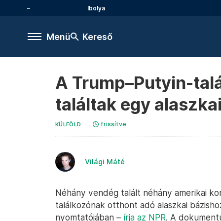
Ibolya
Menü
Kereső
A Trump–Putyin-talá
találtak egy alaszka
frissítve
KÜLFÖLD
Világi Máté
Néhány vendég talált néhány amerikai kor
találkozónak otthont adó alaszkai bázishoz
nyomtatójában –
írja az NPR
. A dokument