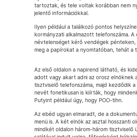
tartoztak, és tele voltak korábban nem nyi
jelentő információkkal.
Ilyen például a találkozó pontos helyszín
kormányzati alkalmazott telefonszáma.
névtelenséget kérő vendégek pénteken, hel
meg a papírokat a nyomtatóban, tehát a ta
Az első oldalon a napirend látható, és ki
adott vagy akart adni az orosz elnöknek 
tisztviselő telefonszáma, majd kezdődik a r
nevét fonetikusan is kiírták, hogy mindenki
Putyint például úgy, hogy POO-tihn.
Az ebéd ugyan elmaradt, de a dokumentu
menü is. A két elnök az asztal hosszanti o
mindkét oldalon három-három tisztviselő 
salátával indult volna, főfogásként bélszín