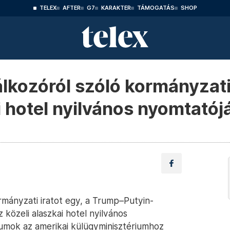
TELEX
AFTER
G7
KARAKTER
TÁMOGATÁS
SHOP
lkozóról szóló kormányzati
i hotel nyilvános nyomtató
mányzati iratot egy, a Trump–Putyin-
 közeli alaszkai hotel nyilvános
umok az amerikai külügyminisztériumhoz