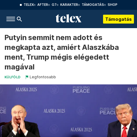
TELEX
AFTER
G7
KARAKTER
TÁMOGATÁS
SHOP
Támogatás
Putyin semmit nem adott és
megkapta azt, amiért Alaszkába
ment, Trump mégis elégedett
magával
Legfontosabb
KÜLFÖLD