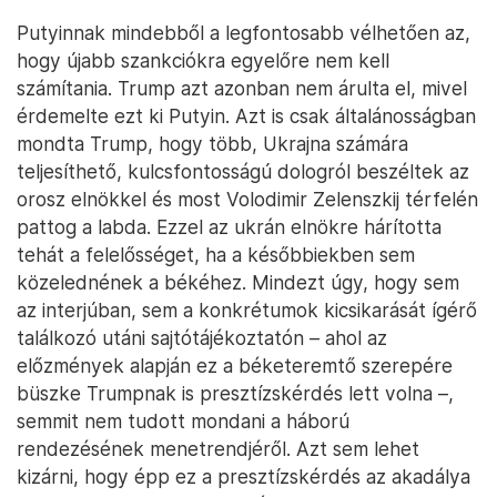
Putyinnak mindebből a legfontosabb vélhetően az,
hogy újabb szankciókra egyelőre nem kell
számítania. Trump azt azonban nem árulta el, mivel
érdemelte ezt ki Putyin. Azt is csak általánosságban
mondta Trump, hogy több, Ukrajna számára
teljesíthető, kulcsfontosságú dologról beszéltek az
orosz elnökkel és most Volodimir Zelenszkij térfelén
pattog a labda. Ezzel az ukrán elnökre hárította
tehát a felelősséget, ha a későbbiekben sem
közelednének a békéhez. Mindezt úgy, hogy sem
az interjúban, sem a konkrétumok kicsikarását ígérő
találkozó utáni sajtótájékoztatón – ahol az
előzmények alapján ez a béketeremtő szerepére
büszke Trumpnak is presztízskérdés lett volna –,
semmit nem tudott mondani a háború
rendezésének menetrendjéről. Azt sem lehet
kizárni, hogy épp ez a presztízskérdés az akadálya