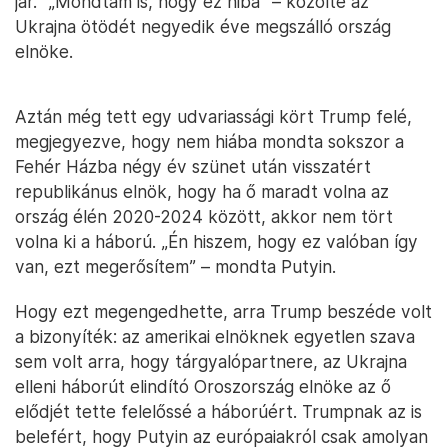
jár.” „Mondtam is, hogy ez hiba” – közölte az
Ukrajna ötödét negyedik éve megszálló ország
elnöke.
Aztán még tett egy udvariassági kört Trump felé,
megjegyezve, hogy nem hiába mondta sokszor a
Fehér Házba négy év szünet után visszatért
republikánus elnök, hogy ha ő maradt volna az
ország élén 2020-2024 között, akkor nem tört
volna ki a háború. „Én hiszem, hogy ez valóban így
van, ezt megerősítem” – mondta Putyin.
Hogy ezt megengedhette, arra Trump beszéde volt
a bizonyíték: az amerikai elnöknek egyetlen szava
sem volt arra, hogy tárgyalópartnere, az Ukrajna
elleni háborút elindító Oroszország elnöke az ő
elődjét tette felelőssé a háborúért. Trumpnak az is
belefért, hogy Putyin az európaiakról csak amolyan