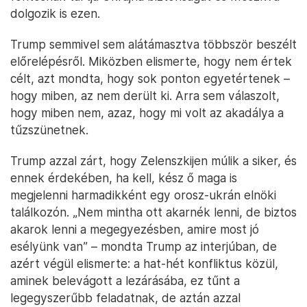
dolgozik is ezen.
Trump semmivel sem alátámasztva többször beszélt
előrelépésről. Miközben elismerte, hogy nem értek
célt, azt mondta, hogy sok ponton egyetértenek –
hogy miben, az nem derült ki. Arra sem válaszolt,
hogy miben nem, azaz, hogy mi volt az akadálya a
tűzszünetnek.
Trump azzal zárt, hogy Zelenszkijen múlik a siker, és
ennek érdekében, ha kell, kész ő maga is
megjelenni harmadikként egy orosz-ukrán elnöki
találkozón. „Nem mintha ott akarnék lenni, de biztos
akarok lenni a megegyezésben, amire most jó
esélyünk van” – mondta Trump az interjúban, de
azért végül elismerte: a hat-hét konfliktus közül,
aminek belevágott a lezárásába, ez tűnt a
legegyszerűbb feladatnak, de aztán azzal