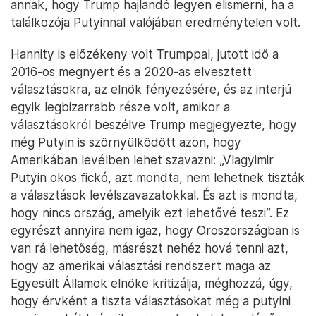
annak, hogy Trump hajlandó legyen elismerni, ha a
találkozója Putyinnal valójában eredménytelen volt.
Hannity is előzékeny volt Trumppal, jutott idő a
2016-os megnyert és a 2020-as elvesztett
választásokra, az elnök fényezésére, és az interjú
egyik legbizarrabb része volt, amikor a
választásokról beszélve Trump megjegyezte, hogy
még Putyin is szörnyülködött azon, hogy
Amerikában levélben lehet szavazni: „Vlagyimir
Putyin okos fickó, azt mondta, nem lehetnek tiszták
a választások levélszavazatokkal. És azt is mondta,
hogy nincs ország, amelyik ezt lehetővé teszi”. Ez
egyrészt annyira nem igaz, hogy Oroszországban is
van rá lehetőség, másrészt nehéz hová tenni azt,
hogy az amerikai választási rendszert maga az
Egyesült Államok elnöke kritizálja, méghozzá, úgy,
hogy érvként a tiszta választásokat még a putyini