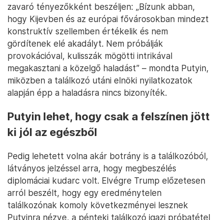
zavaró tényezőkként beszéljen: „Bízunk abban,
hogy Kijevben és az európai fővárosokban mindezt
konstruktív szellemben értékelik és nem
gördítenek elé akadályt. Nem próbálják
provokációval, kulisszák mögötti intrikával
megakasztani a közelgő haladást” – mondta Putyin,
miközben a találkozó utáni elnöki nyilatkozatok
alapján épp a haladásra nincs bizonyíték.
Putyin lehet, hogy csak a felszínen jött
ki jól az egészből
Pedig lehetett volna akár botrány is a találkozóból,
látványos jelzéssel arra, hogy megbeszélés
diplomáciai kudarc volt. Elvégre Trump előzetesen
arról beszélt, hogy egy eredménytelen
találkozónak komoly következményei lesznek
Putyinra nézve, a pénteki találkozó igazi próbatétel