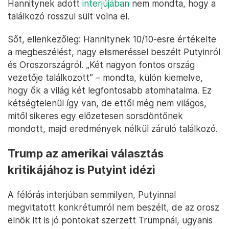
Hannitynek adott
interjújában
nem mondta, hogy a
találkozó rosszul sült volna el.
Sőt, ellenkezőleg: Hannitynek 10/10-esre értékelte
a megbeszélést, nagy elismeréssel beszélt Putyinról
és Oroszországról. „Két nagyon fontos ország
vezetője találkozott” – mondta, külön kiemelve,
hogy ők a világ két legfontosabb atomhatalma. Ez
kétségtelenül így van, de ettől még nem világos,
mitől sikeres egy előzetesen sorsdöntőnek
mondott, majd eredmények nélkül záruló találkozó.
Trump az amerikai választás
kritikájához is Putyint idézi
A félórás interjúban semmilyen, Putyinnal
megvitatott konkrétumról nem beszélt, de az orosz
elnök itt is jó pontokat szerzett Trumpnál, ugyanis