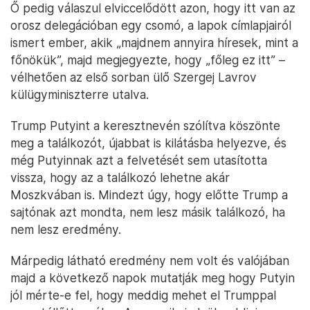
Ő pedig válaszul elviccelődött azon, hogy itt van az
orosz delegációban egy csomó, a lapok címlapjairól
ismert ember, akik „majdnem annyira híresek, mint a
főnökük”, majd megjegyezte, hogy „főleg ez itt” –
vélhetően az első sorban ülő Szergej Lavrov
külügyminiszterre utalva.
Trump Putyint a keresztnevén szólítva köszönte
meg a találkozót, újabbat is kilátásba helyezve, és
még Putyinnak azt a felvetését sem utasította
vissza, hogy az a találkozó lehetne akár
Moszkvában is. Mindezt úgy, hogy előtte Trump a
sajtónak azt mondta, nem lesz másik találkozó, ha
nem lesz eredmény.
Márpedig látható eredmény nem volt és valójában
majd a következő napok mutatják meg hogy Putyin
jól mérte-e fel, hogy meddig mehet el Trumppal