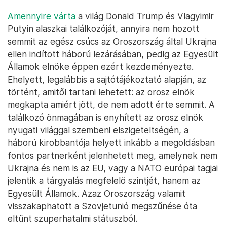
Amennyire várta
a világ Donald Trump és Vlagyimir
Putyin alaszkai találkozóját, annyira nem hozott
semmit az egész csúcs az Oroszország által Ukrajna
ellen indított háború lezárásában, pedig az Egyesült
Államok elnöke éppen ezért kezdeményezte.
Ehelyett, legalábbis a sajtótájékoztató alapján, az
történt, amitől tartani lehetett: az orosz elnök
megkapta amiért jött, de nem adott érte semmit. A
találkozó önmagában is enyhített az orosz elnök
nyugati világgal szembeni elszigeteltségén, a
háború kirobbantója helyett inkább a megoldásban
fontos partnerként jelenhetett meg, amelynek nem
Ukrajna és nem is az EU, vagy a NATO európai tagjai
jelentik a tárgyalás megfelelő szintjét, hanem az
Egyesült Államok. Azaz Oroszország valamit
visszakaphatott a Szovjetunió megszűnése óta
eltűnt szuperhatalmi státuszból.