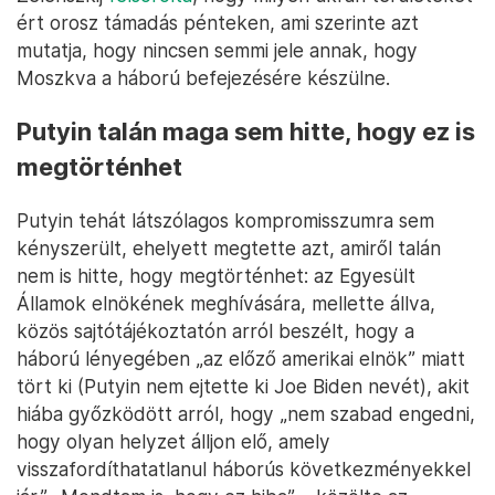
ért orosz támadás pénteken, ami szerinte azt
mutatja, hogy nincsen semmi jele annak, hogy
Moszkva a háború befejezésére készülne.
Putyin talán maga sem hitte, hogy ez is
megtörténhet
Putyin tehát látszólagos kompromisszumra sem
kényszerült, ehelyett megtette azt, amiről talán
nem is hitte, hogy megtörténhet: az Egyesült
Államok elnökének meghívására, mellette állva,
közös sajtótájékoztatón arról beszélt, hogy a
háború lényegében „az előző amerikai elnök” miatt
tört ki (Putyin nem ejtette ki Joe Biden nevét), akit
hiába győzködött arról, hogy „nem szabad engedni,
hogy olyan helyzet álljon elő, amely
visszafordíthatatlanul háborús következményekkel