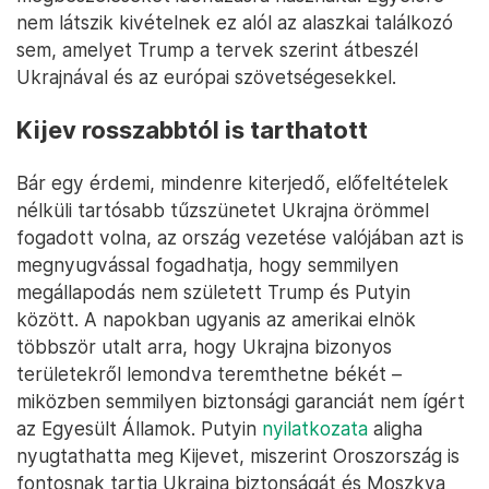
nem látszik kivételnek ez alól az alaszkai találkozó
sem, amelyet Trump a tervek szerint átbeszél
Ukrajnával és az európai szövetségesekkel.
Kijev rosszabbtól is tarthatott
Bár egy érdemi, mindenre kiterjedő, előfeltételek
nélküli tartósabb tűzszünetet Ukrajna örömmel
fogadott volna, az ország vezetése valójában azt is
megnyugvással fogadhatja, hogy semmilyen
megállapodás nem született Trump és Putyin
között. A napokban ugyanis az amerikai elnök
többször utalt arra, hogy Ukrajna bizonyos
területekről lemondva teremthetne békét –
miközben semmilyen biztonsági garanciát nem ígért
az Egyesült Államok. Putyin
nyilatkozata
aligha
nyugtathatta meg Kijevet, miszerint Oroszország is
fontosnak tartja Ukrajna biztonságát és Moszkva