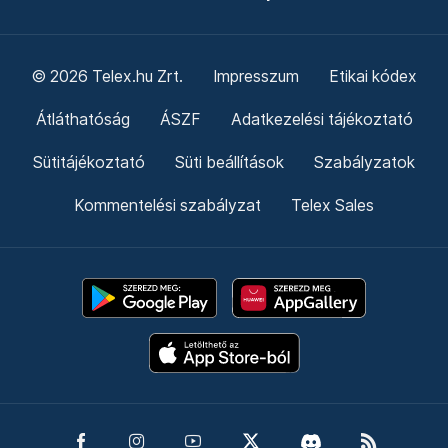
© 2026 Telex.hu Zrt.
Impresszum
Etikai kódex
Átláthatóság
ÁSZF
Adatkezelési tájékoztató
Sütitájékoztató
Süti beállítások
Szabályzatok
Kommentelési szabályzat
Telex Sales