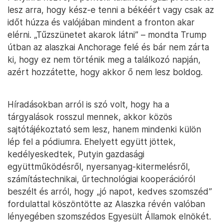
lesz arra, hogy kész-e tenni a békéért vagy csak az
időt húzza és valójában mindent a fronton akar
elérni. „Tűzszünetet akarok látni” – mondta Trump
útban az alaszkai Anchorage felé és bár nem zárta
ki, hogy ez nem történik meg a találkozó napján,
azért hozzátette, hogy akkor ő nem lesz boldog.
Híradásokban arról is szó volt, hogy ha a
tárgyalások rosszul mennek, akkor közös
sajtótájékoztató sem lesz, hanem mindenki külön
lép fel a pódiumra. Ehelyett együtt jöttek,
kedélyeskedtek, Putyin gazdasági
együttműködésről, nyersanyag-kitermelésről,
számítástechnikai, űrtechnológiai kooperációról
beszélt és arról, hogy „jó napot, kedves szomszéd”
fordulattal köszöntötte az Alaszka révén valóban
lényegében szomszédos Egyesült Államok elnökét.