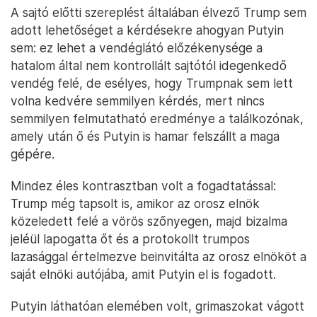
A sajtó előtti szereplést általában élvező Trump sem
adott lehetőséget a kérdésekre ahogyan Putyin
sem: ez lehet a vendéglátó előzékenysége a
hatalom által nem kontrollált sajtótól idegenkedő
vendég felé, de esélyes, hogy Trumpnak sem lett
volna kedvére semmilyen kérdés, mert nincs
semmilyen felmutatható eredménye a találkozónak,
amely után ő és Putyin is hamar felszállt a maga
gépére.
Mindez éles kontrasztban volt a fogadtatással:
Trump még tapsolt is, amikor az orosz elnök
közeledett felé a vörös szőnyegen, majd bizalma
jeléül lapogatta őt és a protokollt trumpos
lazasággal értelmezve beinvitálta az orosz elnököt a
saját elnöki autójába, amit Putyin el is fogadott.
Putyin láthatóan elemében volt, grimaszokat vágott