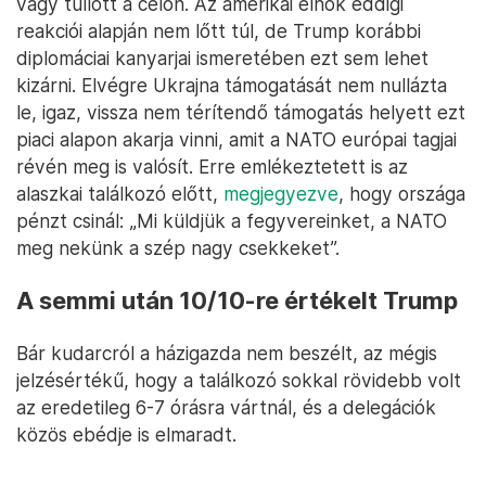
vagy túllőtt a célon. Az amerikai elnök eddigi
reakciói alapján nem lőtt túl, de Trump korábbi
diplomáciai kanyarjai ismeretében ezt sem lehet
kizárni. Elvégre Ukrajna támogatását nem nullázta
le, igaz, vissza nem térítendő támogatás helyett ezt
piaci alapon akarja vinni, amit a NATO európai tagjai
révén meg is valósít. Erre emlékeztetett is az
alaszkai találkozó előtt,
megjegyezve
, hogy országa
pénzt csinál: „Mi küldjük a fegyvereinket, a NATO
meg nekünk a szép nagy csekkeket”.
A semmi után 10/10-re értékelt Trump
Bár kudarcról a házigazda nem beszélt, az mégis
jelzésértékű, hogy a találkozó sokkal rövidebb volt
az eredetileg 6-7 órásra vártnál, és a delegációk
közös ebédje is elmaradt.