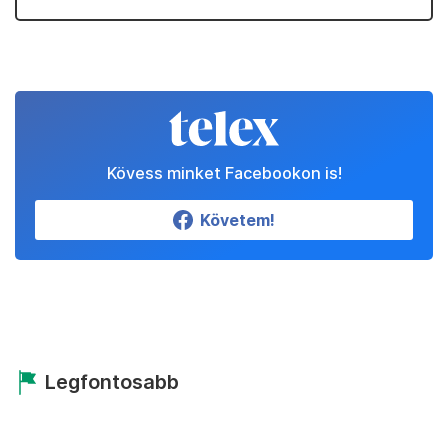
Kövess minket Facebookon is!
Követem!
Legfontosabb