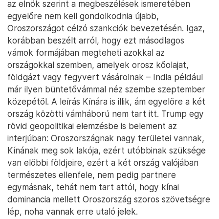
az elnök szerint a megbeszélések ismeretében
egyelőre nem kell gondolkodnia újabb,
Oroszországot célzó szankciók bevezetésén. Igaz,
korábban beszélt arról, hogy ezt másodlagos
vámok formájában megteheti azokkal az
országokkal szemben, amelyek orosz kőolajat,
földgázt vagy fegyvert vásárolnak – India például
már ilyen büntetővámmal néz szembe szeptember
közepétől. A leírás Kínára is illik, ám egyelőre a két
ország közötti vámháború nem tart itt. Trump egy
rövid geopolitikai elemzésbe is belement az
interjúban: Oroszországnak nagy területei vannak,
Kínának meg sok lakója, ezért utóbbinak szüksége
van előbbi földjeire, ezért a két ország valójában
természetes ellenfele, nem pedig partnere
egymásnak, tehát nem tart attól, hogy kínai
dominancia mellett Oroszország szoros szövetségre
lép, noha vannak erre utaló jelek.