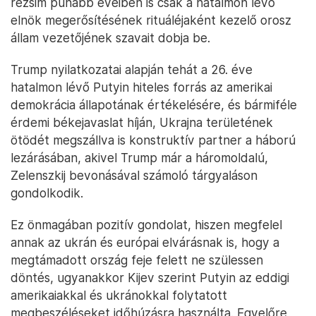
rezsim puhább éveiben is csak a hatalmon lévő
elnök megerősítésének rituáléjaként kezelő orosz
állam vezetőjének szavait dobja be.
Trump nyilatkozatai alapján tehát a 26. éve
hatalmon lévő Putyin hiteles forrás az amerikai
demokrácia állapotának értékelésére, és bármiféle
érdemi békejavaslat híján, Ukrajna területének
ötödét megszállva is konstruktív partner a háború
lezárásában, akivel Trump már a háromoldalú,
Zelenszkij bevonásával számoló tárgyaláson
gondolkodik.
Ez önmagában pozitív gondolat, hiszen megfelel
annak az ukrán és európai elvárásnak is, hogy a
megtámadott ország feje felett ne szülessen
döntés, ugyanakkor Kijev szerint Putyin az eddigi
amerikaiakkal és ukránokkal folytatott
megbeszéléseket időhúzásra használta. Egyelőre