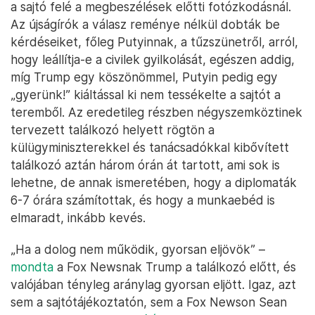
a sajtó felé a megbeszélések előtti fotózkodásnál.
Az újságírók a válasz reménye nélkül dobták be
kérdéseiket, főleg Putyinnak, a tűzszünetről, arról,
hogy leállítja-e a civilek gyilkolását, egészen addig,
míg Trump egy köszönömmel, Putyin pedig egy
„gyerünk!” kiáltással ki nem tessékelte a sajtót a
teremből. Az eredetileg részben négyszemköztinek
tervezett találkozó helyett rögtön a
külügyminiszterekkel és tanácsadókkal kibővített
találkozó aztán három órán át tartott, ami sok is
lehetne, de annak ismeretében, hogy a diplomaták
6-7 órára számítottak, és hogy a munkaebéd is
elmaradt, inkább kevés.
„Ha a dolog nem működik, gyorsan eljövök” –
mondta
a Fox Newsnak Trump a találkozó előtt, és
valójában tényleg aránylag gyorsan eljött. Igaz, azt
sem a sajtótájékoztatón, sem a Fox Newson Sean