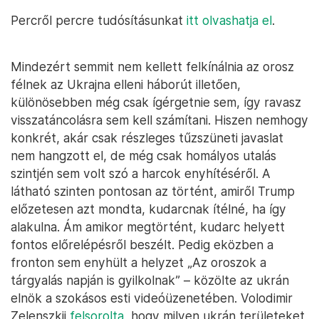
Percről percre tudósításunkat
itt olvashatja el
.
Mindezért semmit nem kellett felkínálnia az orosz
félnek az Ukrajna elleni háborút illetően,
különösebben még csak ígérgetnie sem, így ravasz
visszatáncolásra sem kell számítani. Hiszen nemhogy
konkrét, akár csak részleges tűzszüneti javaslat
nem hangzott el, de még csak homályos utalás
szintjén sem volt szó a harcok enyhítéséről. A
látható szinten pontosan az történt, amiről Trump
előzetesen azt mondta, kudarcnak ítélné, ha így
alakulna. Ám amikor megtörtént, kudarc helyett
fontos előrelépésről beszélt. Pedig eközben a
fronton sem enyhült a helyzet „Az oroszok a
tárgyalás napján is gyilkolnak” – közölte az ukrán
elnök a szokásos esti videóüzenetében. Volodimir
Zelenszkij
felsorolta
, hogy milyen ukrán területeket