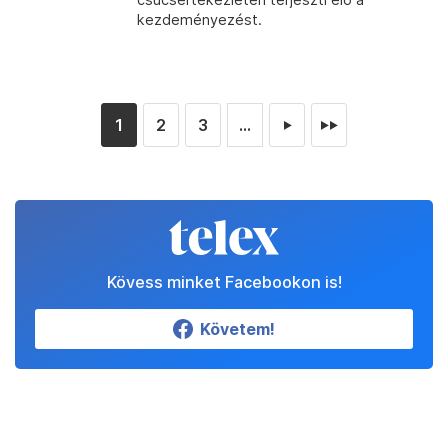
kezdeményezést.
1
2
3
...
►
►►
Kövess minket Facebookon is!
Követem!