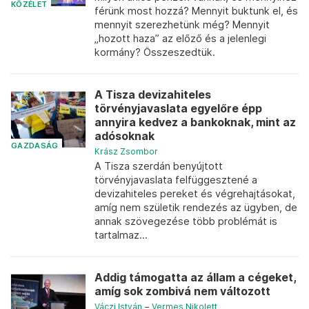
KÖZÉLET
férünk most hozzá? Mennyit buktunk el, és
mennyit szerezhetünk még? Mennyit
„hozott haza” az előző és a jelenlegi
kormány? Összeszedtük.
A Tisza devizahiteles
törvényjavaslata egyelőre épp
annyira kedvez a bankoknak, mint az
adósoknak
GAZDASÁG
Krász Zsombor
A Tisza szerdán benyújtott
törvényjavaslata felfüggesztené a
devizahiteles pereket és végrehajtásokat,
amíg nem születik rendezés az ügyben, de
annak szövegezése több problémát is
tartalmaz...
Addig támogatta az állam a cégeket,
amíg sok zombivá nem változott
Váczi István
–
Vermes Nikolett