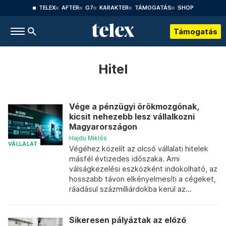
TELEX
AFTER
G7
KARAKTER
TÁMOGATÁS
SHOP
Támogatás
Hitel
Vége a pénzügyi örökmozgónak,
kicsit nehezebb lesz vállalkozni
Magyarországon
Hajdu Miklós
VÁLLALAT
Végéhez közelít az olcsó vállalati hitelek
másfél évtizedes időszaka. Ami
válságkezelési eszközként indokolható, az
hosszabb távon elkényelmesíti a cégeket,
ráadásul százmilliárdokba kerül az...
Sikeresen pályáztak az előző