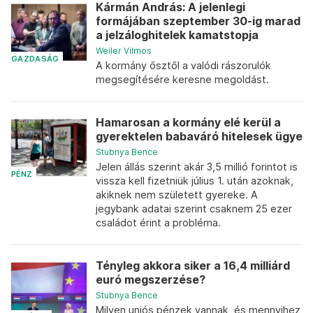
Kármán András: A jelenlegi
formájában szeptember 30-ig marad
a jelzáloghitelek kamatstopja
Weiler Vilmos
GAZDASÁG
A kormány ősztől a valódi rászorulók
megsegítésére keresne megoldást.
Hamarosan a kormány elé kerül a
gyerektelen babaváró hitelesek ügye
Stubnya Bence
Jelen állás szerint akár 3,5 millió forintot is
PÉNZ
vissza kell fizetniük július 1. után azoknak,
akiknek nem született gyereke. A
jegybank adatai szerint csaknem 25 ezer
családot érint a probléma.
Tényleg akkora siker a 16,4 milliárd
euró megszerzése?
Stubnya Bence
Milyen uniós pénzek vannak, és mennyihez