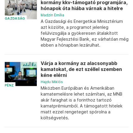
kormány kkv-támogató programjára,
hónapok óta hiába várnak a hitelre
Madzin Emília
GAZDASÁG
A Gazdasági és Energetikai Minisztérium
azt közölte, a programot jelenleg
felülvizsgálja a gyökeresen átalakított
Magyar Fejlesztési Bank, ez várhatóan még
ebben a hónapban lezárulhat.
Várja a kormány az alacsonyabb
kamatokat, de ezt széllel szemben
kéne elérni
Hajdu Miklós
PÉNZ
Miközben Európában és Amerikában
kamatemelésre lehet számítani, az MNB
akár faraghat is a forinthoz tartozó
kamatprémiumból. A támogatott hitelek
miatt ezzel rengeteget spórolna a
költségvetés.