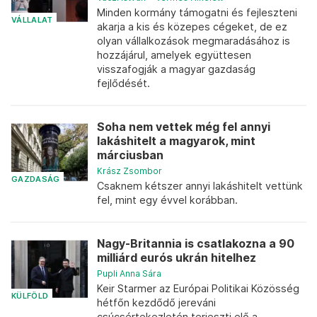
Minden kormány támogatni és fejleszteni
VÁLLALAT
akarja a kis és közepes cégeket, de ez
olyan vállalkozások megmaradásához is
hozzájárul, amelyek együttesen
visszafogják a magyar gazdaság
fejlődését.
Soha nem vettek még fel annyi
lakáshitelt a magyarok, mint
márciusban
Krász Zsombor
GAZDASÁG
Csaknem kétszer annyi lakáshitelt vettünk
fel, mint egy évvel korábban.
Nagy-Britannia is csatlakozna a 90
milliárd eurós ukrán hitelhez
Pupli Anna Sára
Keir Starmer az Európai Politikai Közösség
KÜLFÖLD
hétfőn kezdődő jereváni
csúcsértekezletén terjeszti elő a