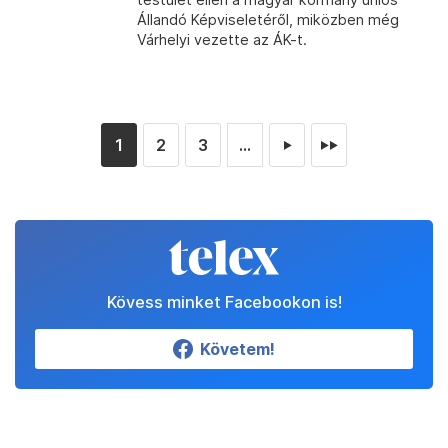
Állandó Képviseletéről, miközben még
Várhelyi vezette az ÁK-t.
1
2
3
...
►
►►
Kövess minket Facebookon is!
Követem!