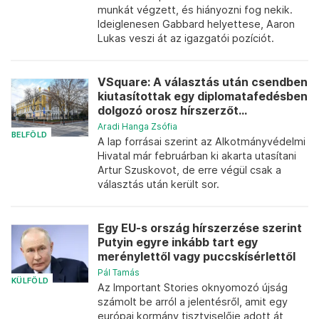
munkát végzett, és hiányozni fog nekik.
Ideiglenesen Gabbard helyettese, Aaron
Lukas veszi át az igazgatói pozíciót.
VSquare: A választás után csendben
kiutasítottak egy diplomatafedésben
dolgozó orosz hírszerzőt...
Aradi Hanga Zsófia
BELFÖLD
A lap forrásai szerint az Alkotmányvédelmi
Hivatal már februárban ki akarta utasítani
Artur Szuskovot, de erre végül csak a
választás után került sor.
Egy EU-s ország hírszerzése szerint
Putyin egyre inkább tart egy
merénylettől vagy puccskísérlettől
Pál Tamás
KÜLFÖLD
Az Important Stories oknyomozó újság
számolt be arról a jelentésről, amit egy
európai kormány tisztviselője adott át