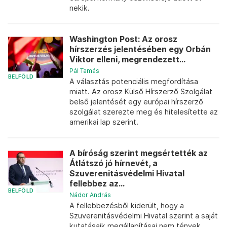
nekik.
Washington Post: Az orosz
hírszerzés jelentésében egy Orbán
Viktor elleni, megrendezett...
Pál Tamás
BELFÖLD
A választás potenciális megfordítása
miatt. Az orosz Külső Hírszerző Szolgálat
belső jelentését egy európai hírszerző
szolgálat szerezte meg és hitelesítette az
amerikai lap szerint.
A bíróság szerint megsértették az
Átlátszó jó hírnevét, a
Szuverenitásvédelmi Hivatal
fellebbez az...
BELFÖLD
Nádor András
A fellebbezésből kiderült, hogy a
Szuverenitásvédelmi Hivatal szerint a saját
kutatásaik megállapításai nem tények,