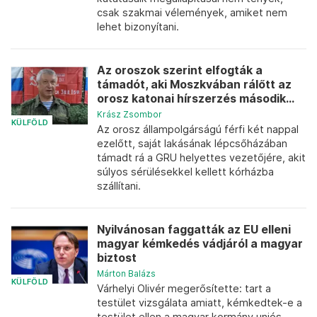
csak szakmai vélemények, amiket nem
lehet bizonyítani.
Az oroszok szerint elfogták a
támadót, aki Moszkvában rálőtt az
orosz katonai hírszerzés második...
Krász Zsombor
KÜLFÖLD
Az orosz állampolgárságú férfi két nappal
ezelőtt, saját lakásának lépcsőházában
támadt rá a GRU helyettes vezetőjére, akit
súlyos sérülésekkel kellett kórházba
szállítani.
Nyilvánosan faggatták az EU elleni
magyar kémkedés vádjáról a magyar
biztost
Márton Balázs
KÜLFÖLD
Várhelyi Olivér megerősítette: tart a
testület vizsgálata amiatt, kémkedtek-e a
testület ellen a magyar kormány uniós