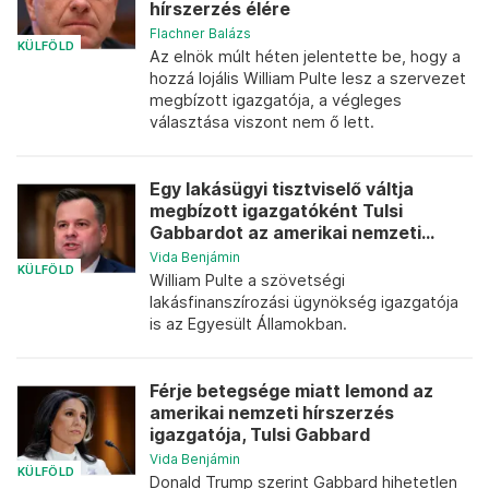
hírszerzés élére
Flachner Balázs
KÜLFÖLD
Az elnök múlt héten jelentette be, hogy a
hozzá lojális William Pulte lesz a szervezet
megbízott igazgatója, a végleges
választása viszont nem ő lett.
Egy lakásügyi tisztviselő váltja
megbízott igazgatóként Tulsi
Gabbardot az amerikai nemzeti...
Vida Benjámin
KÜLFÖLD
William Pulte a szövetségi
lakásfinanszírozási ügynökség igazgatója
is az Egyesült Államokban.
Férje betegsége miatt lemond az
amerikai nemzeti hírszerzés
igazgatója, Tulsi Gabbard
Vida Benjámin
KÜLFÖLD
Donald Trump szerint Gabbard hihetetlen