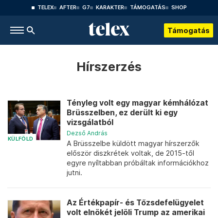
TELEX
AFTER
G7
KARAKTER
TÁMOGATÁS
SHOP
Támogatás
Hírszerzés
Tényleg volt egy magyar kémhálózat
Brüsszelben, ez derült ki egy
vizsgálatból
Dezső András
KÜLFÖLD
A Brüsszelbe küldött magyar hírszerzők
először diszkrétek voltak, de 2015-től
egyre nyíltabban próbáltak információkhoz
jutni.
Az Értékpapír- és Tőzsdefelügyelet
volt elnökét jelöli Trump az amerikai