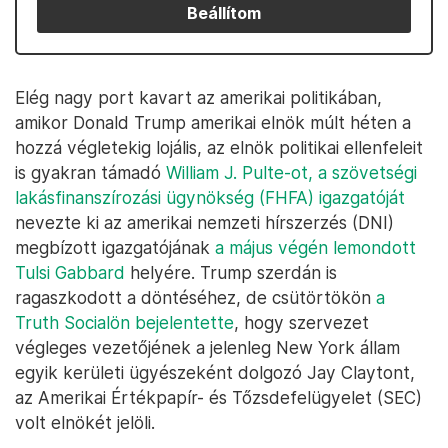
Beállítom
Elég nagy port kavart az amerikai politikában,
amikor Donald Trump amerikai elnök múlt héten a
hozzá végletekig lojális, az elnök politikai ellenfeleit
is gyakran támadó
William J. Pulte-ot, a szövetségi
lakásfinanszírozási ügynökség (FHFA) igazgatóját
nevezte ki az amerikai nemzeti hírszerzés (DNI)
megbízott igazgatójának
a május végén lemondott
Tulsi Gabbard
helyére. Trump szerdán is
ragaszkodott a döntéséhez, de csütörtökön
a
Truth Socialön bejelentette
, hogy szervezet
végleges vezetőjének a jelenleg New York állam
egyik kerületi ügyészeként dolgozó Jay Claytont,
az Amerikai Értékpapír- és Tőzsdefelügyelet (SEC)
volt elnökét jelöli.