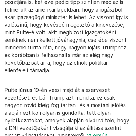
posztjára is, két éve pedig tipp szintjén még az is
felmerült az amerikai lapokban, hogy a jogászból
akár igazságügyi miniszter is lehet. Az viszont így is
valószínű, hogy kevésbé megosztó a kinevezése,
mint Pulte-é volt, akit megbízott igazgatóként
senkinek nem kellett jóváhagynia, cserébe viszont
mindenki tudta róla, hogy nagyon lojális Trumphoz,
és korábban is felhasználta már az elég nagy
követőbázisát arra, hogy az elnök politikai
ellenfeleit támadja.
Pulte június 19-én veszi majd át a szervezet
vezetését, és bár Trump azt mondta, ez csak
nagyon rövid ideig fog tartani, és a mostani jelölés
alapján ezt komolyan is gondolta, tett olyan
nyilatkozatokat, amelyek alapján elvárná tőle, hogy
a DNI vezetőjeként vizsgálja ki az állítása szerint
elcsalt választásokat, amelyekről
az elmúlt