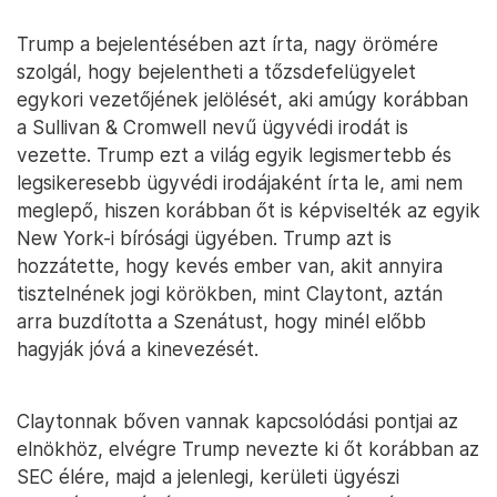
Trump a bejelentésében azt írta, nagy örömére
szolgál, hogy bejelentheti a tőzsdefelügyelet
egykori vezetőjének jelölését, aki amúgy korábban
a Sullivan & Cromwell nevű ügyvédi irodát is
vezette. Trump ezt a világ egyik legismertebb és
legsikeresebb ügyvédi irodájaként írta le, ami nem
meglepő, hiszen korábban őt is képviselték az egyik
New York-i bírósági ügyében. Trump azt is
hozzátette, hogy kevés ember van, akit annyira
tisztelnének jogi körökben, mint Claytont, aztán
arra buzdította a Szenátust, hogy minél előbb
hagyják jóvá a kinevezését.
Claytonnak bőven vannak kapcsolódási pontjai az
elnökhöz, elvégre Trump nevezte ki őt korábban az
SEC élére, majd a jelenlegi, kerületi ügyészi