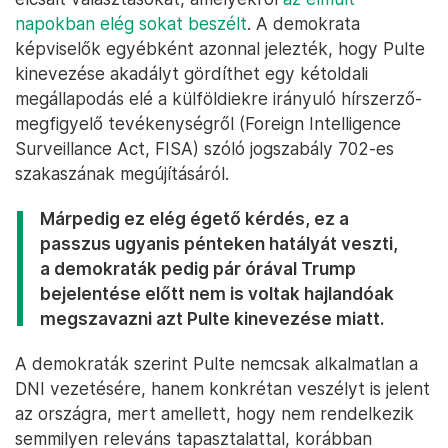
napokban elég sokat beszélt
. A demokrata
képviselők egyébként azonnal jelezték, hogy Pulte
kinevezése akadályt gördíthet egy kétoldali
megállapodás elé a külföldiekre irányuló hírszerző-
megfigyelő tevékenységről (Foreign Intelligence
Surveillance Act, FISA) szóló jogszabály 702-es
szakaszának megújításáról.
Márpedig ez elég égető kérdés, ez a
passzus ugyanis pénteken hatályát veszti,
a demokraták pedig pár órával Trump
bejelentése előtt nem is voltak hajlandóak
megszavazni azt Pulte kinevezése miatt.
A demokraták szerint Pulte nemcsak alkalmatlan a
DNI vezetésére, hanem konkrétan veszélyt is jelent
az országra, mert amellett, hogy nem rendelkezik
semmilyen releváns tapasztalattal, korábban