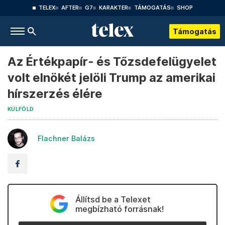
TELEX
AFTER
G7
KARAKTER
TÁMOGATÁS
SHOP
Támogatás
Az Értékpapír- és Tőzsdefelügyelet
volt elnökét jelöli Trump az amerikai
hírszerzés élére
KÜLFÖLD
Flachner Balázs
Állítsd be a Telexet
megbízható forrásnak!