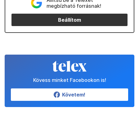
Állítsd be a Telexet
megbízható forrásnak!
Beállítom
Kövess minket Facebookon is!
Követem!