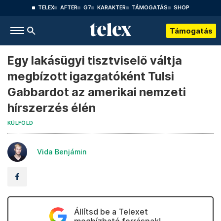
TELEX
AFTER
G7
KARAKTER
TÁMOGATÁS
SHOP
Támogatás
Egy lakásügyi tisztviselő váltja
megbízott igazgatóként Tulsi
Gabbardot az amerikai nemzeti
hírszerzés élén
KÜLFÖLD
Vida Benjámin
Állítsd be a Telexet