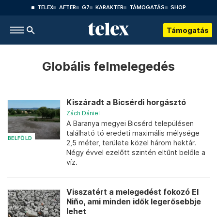
TELEX
AFTER
G7
KARAKTER
TÁMOGATÁS
SHOP
Támogatás
Globális felmelegedés
Kiszáradt a Bicsérdi horgásztó
Zách Dániel
A Baranya megyei Bicsérd településen
található tó eredeti maximális mélysége
BELFÖLD
2,5 méter, területe közel három hektár.
Négy évvel ezelőtt szintén eltűnt belőle a
víz.
Visszatért a melegedést fokozó El
Niño, ami minden idők legerősebbje
lehet