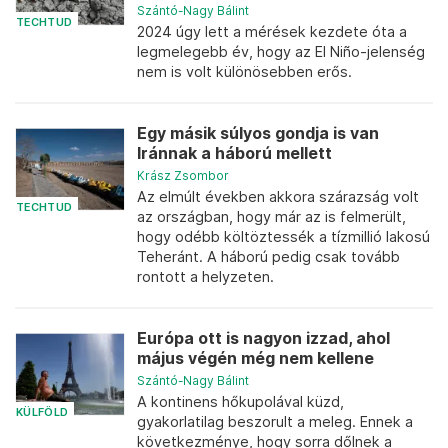
Szántó-Nagy Bálint
TECHTUD
2024 úgy lett a mérések kezdete óta a
legmelegebb év, hogy az El Niño-jelenség
nem is volt különösebben erős.
Egy másik súlyos gondja is van
Iránnak a háború mellett
Krász Zsombor
Az elmúlt években akkora szárazság volt
TECHTUD
az országban, hogy már az is felmerült,
hogy odébb költöztessék a tízmillió lakosú
Teheránt. A háború pedig csak tovább
rontott a helyzeten.
Európa ott is nagyon izzad, ahol
május végén még nem kellene
Szántó-Nagy Bálint
A kontinens hőkupolával küzd,
KÜLFÖLD
gyakorlatilag beszorult a meleg. Ennek a
következménye, hogy sorra dőlnek a