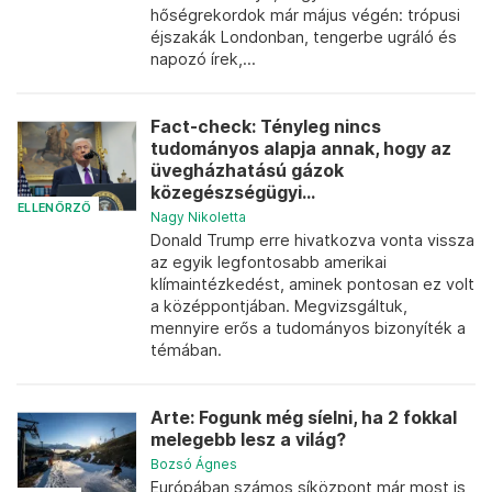
hőségrekordok már május végén: trópusi
éjszakák Londonban, tengerbe ugráló és
napozó írek,...
Fact-check: Tényleg nincs
tudományos alapja annak, hogy az
üvegházhatású gázok
közegészségügyi...
ELLENŐRZŐ
Nagy Nikoletta
Donald Trump erre hivatkozva vonta vissza
az egyik legfontosabb amerikai
klímaintézkedést, aminek pontosan ez volt
a középpontjában. Megvizsgáltuk,
mennyire erős a tudományos bizonyíték a
témában.
Arte: Fogunk még síelni, ha 2 fokkal
melegebb lesz a világ?
Bozsó Ágnes
Európában számos síközpont már most is