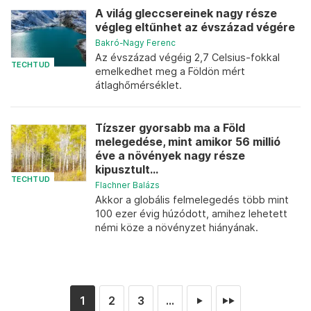
A világ gleccsereinek nagy része
végleg eltűnhet az évszázad végére
Bakró-Nagy Ferenc
Az évszázad végéig 2,7 Celsius-fokkal
TECHTUD
emelkedhet meg a Földön mért
átlaghőmérséklet.
Tízszer gyorsabb ma a Föld
melegedése, mint amikor 56 millió
éve a növények nagy része
kipusztult...
TECHTUD
Flachner Balázs
Akkor a globális felmelegedés több mint
100 ezer évig húzódott, amihez lehetett
némi köze a növényzet hiányának.
1
2
3
...
►
►►