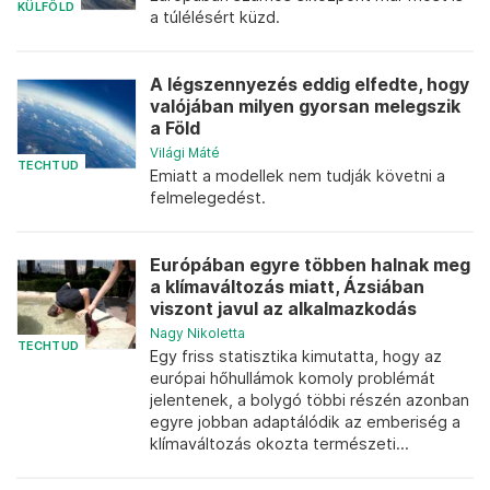
KÜLFÖLD
a túlélésért küzd.
A légszennyezés eddig elfedte, hogy
valójában milyen gyorsan melegszik
a Föld
Világi Máté
TECHTUD
Emiatt a modellek nem tudják követni a
felmelegedést.
Európában egyre többen halnak meg
a klímaváltozás miatt, Ázsiában
viszont javul az alkalmazkodás
Nagy Nikoletta
TECHTUD
Egy friss statisztika kimutatta, hogy az
európai hőhullámok komoly problémát
jelentenek, a bolygó többi részén azonban
egyre jobban adaptálódik az emberiség a
klímaváltozás okozta természeti...