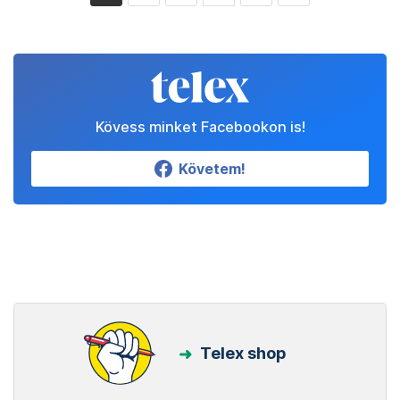
Kövess minket Facebookon is!
Követem!
Telex shop